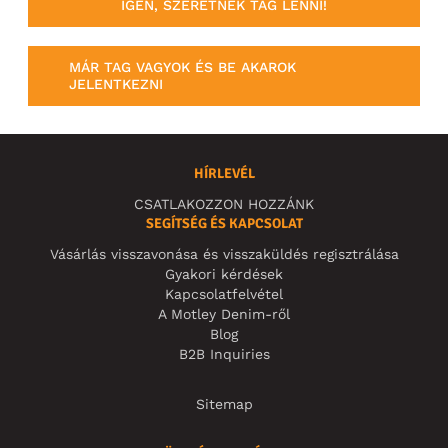
IGEN, SZERETNÉK TAG LENNI!
MÁR TAG VAGYOK ÉS BE AKAROK
JELENTKEZNI
HÍRLEVÉL
CSATLAKOZZON HOZZÁNK
SEGÍTSÉG ÉS KAPCSOLAT
Vásárlás visszavonása és visszaküldés regisztrálása
Gyakori kérdések
Kapcsolatfelvétel
A Motley Denim-ről
Blog
B2B Inquiries
Sitemap