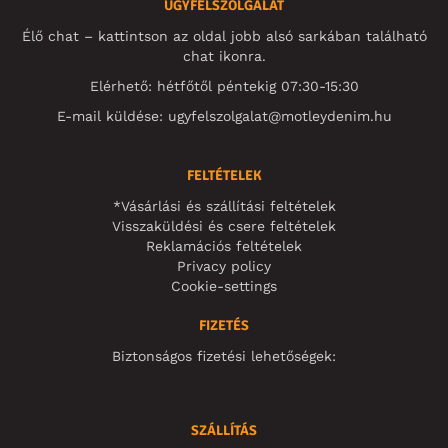
ÜGYFÉLSZOLGÁLAT
Élő chat – kattintson az oldal jobb alsó sarkában található
chat ikonra.
Elérhető: hétfőtől péntekig 07:30-15:30
E-mail küldése:
ugyfelszolgalat@motleydenim.hu
FELTÉTELEK
*Vásárlási és szállítási feltételek
Visszaküldési és csere feltételek
Reklamációs feltételek
Privacy policy
Cookie-settings
FIZETÉS
Biztonságos fizetési lehetőségek:
SZÁLLÍTÁS