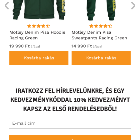
ó
Motley Denim Pisa Hoodie
Motley Denim Pisa
Mo
Racing Green
Sweatpants Racing Green
Ho
19 990 Ft
14 990 Ft
19
áfával
áfával
Kosárba rakás
Kosárba rakás
IRATKOZZ FEL HÍRLEVELÜNKRE, ÉS EGY
KEDVEZMÉNYKÓDDAL 10% KEDVEZMÉNYT
KAPSZ AZ ELSŐ RENDELÉSEDBŐL!