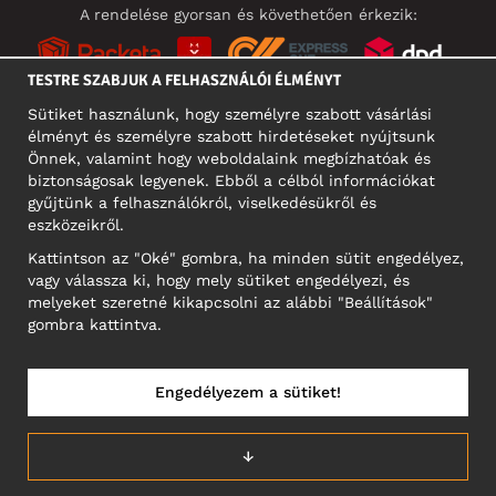
A rendelése gyorsan és követhetően érkezik:
TESTRE SZABJUK A FELHASZNÁLÓI ÉLMÉNYT
Sütiket használunk, hogy személyre szabott vásárlási
élményt és személyre szabott hirdetéseket nyújtsunk
KÖZÖSSÉGI MÉDIA
Önnek, valamint hogy weboldalaink megbízhatóak és
biztonságosak legyenek. Ebből a célból információkat
gyűjtünk a felhasználókról, viselkedésükről és
eszközeikről.
A CÉG CÍME
Kattintson az "Oké" gombra, ha minden sütit engedélyez,
Motley Denim Europe OÜ
vagy válassza ki, hogy mely sütiket engedélyezi, és
Narva mnt 5, EE-10117 Tallinn
melyeket szeretné kikapcsolni az alábbi "Beállítások"
Reg: 12356245
gombra kattintva.
NB! Ne küldjön visszárut erre a címre!
Engedélyezem a sütiket!
MAGYARORSZÁG/MAGYAR
↓