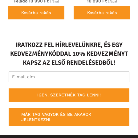
Feladó 10 990 Ft
10 990 Ft
áfával
áfával
Kosárba rakás
Kosárba rakás
IRATKOZZ FEL HÍRLEVELÜNKRE, ÉS EGY
KEDVEZMÉNYKÓDDAL 10% KEDVEZMÉNYT
KAPSZ AZ ELSŐ RENDELÉSEDBŐL!
IGEN, SZERETNÉK TAG LENNI!
MÁR TAG VAGYOK ÉS BE AKAROK
JELENTKEZNI