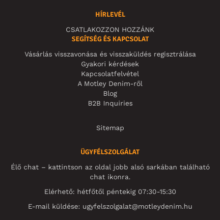
HÍRLEVÉL
CSATLAKOZZON HOZZÁNK
SEGÍTSÉG ÉS KAPCSOLAT
Vásárlás visszavonása és visszaküldés regisztrálása
Gyakori kérdések
Kapcsolatfelvétel
A Motley Denim-ről
Blog
B2B Inquiries
Sitemap
ÜGYFÉLSZOLGÁLAT
Élő chat – kattintson az oldal jobb alsó sarkában található
chat ikonra.
Elérhető: hétfőtől péntekig 07:30-15:30
E-mail küldése:
ugyfelszolgalat@motleydenim.hu