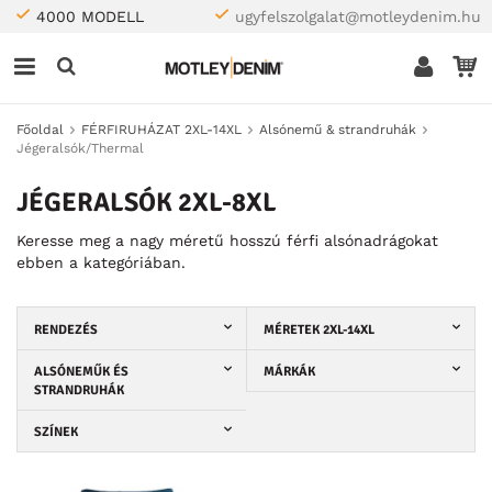
4000 MODELL
ugyfelszolgalat@motleydenim.hu
Főoldal
FÉRFIRUHÁZAT 2XL-14XL
Alsónemű & strandruhák
Jégeralsók/Thermal
JÉGERALSÓK 2XL-8XL
Keresse meg a nagy méretű hosszú férfi alsónadrágokat
ebben a kategóriában.
RENDEZÉS
MÉRETEK 2XL-14XL
ALSÓNEMŰK ÉS
MÁRKÁK
STRANDRUHÁK
SZÍNEK