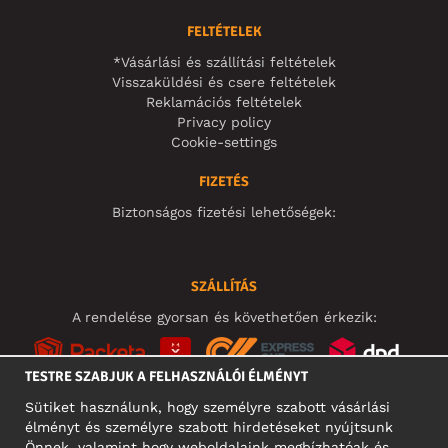
FELTÉTELEK
*Vásárlási és szállítási feltételek
Visszaküldési és csere feltételek
Reklamációs feltételek
Privacy policy
Cookie-settings
FIZETÉS
Biztonságos fizetési lehetőségek:
SZÁLLÍTÁS
A rendelése gyorsan és követhetően érkezik:
TESTRE SZABJUK A FELHASZNÁLÓI ÉLMÉNYT
Sütiket használunk, hogy személyre szabott vásárlási
élményt és személyre szabott hirdetéseket nyújtsunk
KÖZÖSSÉGI MÉDIA
Önnek, valamint hogy weboldalaink megbízhatóak és