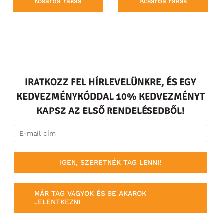
Kosárba rakás
Kosárba rakás
IRATKOZZ FEL HÍRLEVELÜNKRE, ÉS EGY
KEDVEZMÉNYKÓDDAL 10% KEDVEZMÉNYT
KAPSZ AZ ELSŐ RENDELÉSEDBŐL!
IGEN, SZERETNÉK TAG LENNI!
MÁR TAG VAGYOK ÉS BE AKAROK
JELENTKEZNI