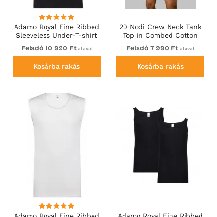
Adamo Royal Fine Ribbed
20 Nodi Crew Neck Tank
Sleeveless Under-T-shirt
Top in Combed Cotton
Black
Jersey White
Feladó 10 990 Ft
Feladó 7 990 Ft
áfával
áfával
Kosárba rakás
Kosárba rakás
Adamo Royal Fine Ribbed
Adamo Royal Fine Ribbed