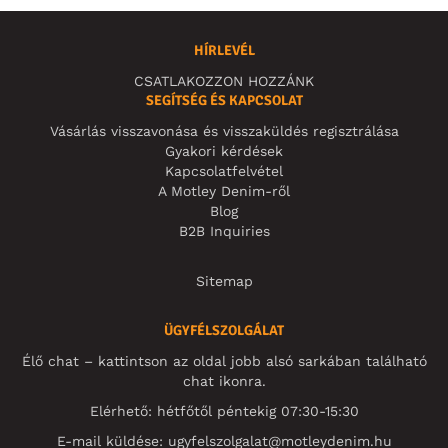
HÍRLEVÉL
CSATLAKOZZON HOZZÁNK
SEGÍTSÉG ÉS KAPCSOLAT
Vásárlás visszavonása és visszaküldés regisztrálása
Gyakori kérdések
Kapcsolatfelvétel
A Motley Denim-ről
Blog
B2B Inquiries
Sitemap
ÜGYFÉLSZOLGÁLAT
Élő chat – kattintson az oldal jobb alsó sarkában található
chat ikonra.
Elérhető: hétfőtől péntekig 07:30-15:30
E-mail küldése:
ugyfelszolgalat@motleydenim.hu