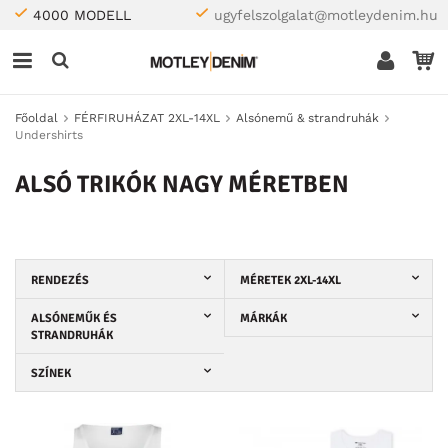
4000 MODELL
ugyfelszolgalat@motleydenim.hu
Főoldal
FÉRFIRUHÁZAT 2XL-14XL
Alsónemű & strandruhák
Undershirts
ALSÓ TRIKÓK NAGY MÉRETBEN
RENDEZÉS
MÉRETEK 2XL-14XL
ALSÓNEMŰK ÉS
MÁRKÁK
STRANDRUHÁK
SZÍNEK