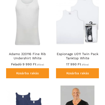
Adamo 320116 Fine Rib
Espionage U011 Twin Pack
Undershirt White
Tanktop White
Feladó 9 990 Ft
17 990 Ft
áfával
áfával
Kosárba rakás
Kosárba rakás