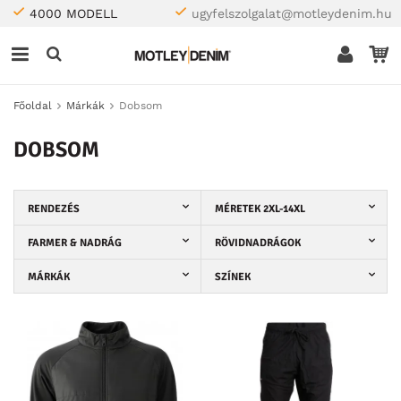
4000 MODELL
ugyfelszolgalat@motleydenim.hu
Főoldal
Márkák
Dobsom
DOBSOM
RENDEZÉS
MÉRETEK 2XL-14XL
FARMER & NADRÁG
RÖVIDNADRÁGOK
MÁRKÁK
SZÍNEK