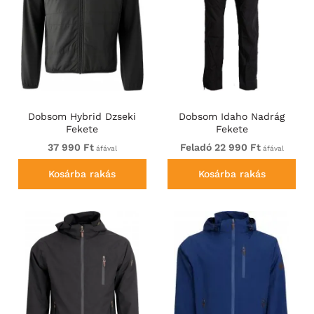
Dobsom Hybrid Dzseki
Dobsom Idaho Nadrág
Fekete
Fekete
37 990 Ft
Feladó 22 990 Ft
áfával
áfával
Kosárba rakás
Kosárba rakás