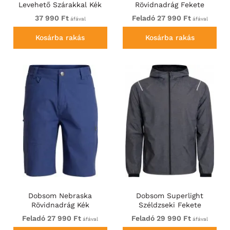
Levehető Szárakkal Kék
Rövidnadrág Fekete
37 990 Ft
Feladó 27 990 Ft
áfával
áfával
Kosárba rakás
Kosárba rakás
Dobsom Nebraska
Dobsom Superlight
Rövidnadrág Kék
Széldzseki Fekete
Feladó 27 990 Ft
Feladó 29 990 Ft
áfával
áfával