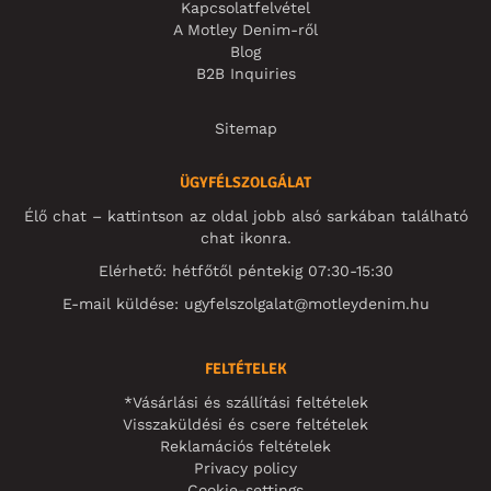
Kapcsolatfelvétel
A Motley Denim-ről
Blog
B2B Inquiries
Sitemap
ÜGYFÉLSZOLGÁLAT
Élő chat – kattintson az oldal jobb alsó sarkában található
chat ikonra.
Elérhető: hétfőtől péntekig 07:30-15:30
E-mail küldése:
ugyfelszolgalat@motleydenim.hu
FELTÉTELEK
*Vásárlási és szállítási feltételek
Visszaküldési és csere feltételek
Reklamációs feltételek
Privacy policy
Cookie-settings