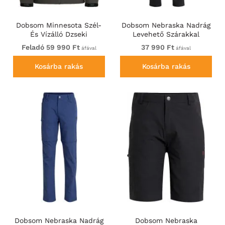
Dobsom Minnesota Szél-
Dobsom Nebraska Nadrág
És Vízálló Dzseki
Levehető Szárakkal
Sötétbarna
Fekete
Feladó 59 990 Ft
37 990 Ft
áfával
áfával
Kosárba rakás
Kosárba rakás
Dobsom Nebraska Nadrág
Dobsom Nebraska