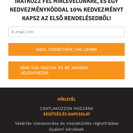
IRATKOZZ FEL HÍRLEVELÜNKRE, ÉS EGY
KEDVEZMÉNYKÓDDAL 10% KEDVEZMÉNYT
KAPSZ AZ ELSŐ RENDELÉSEDBŐL!
IGEN, SZERETNÉK TAG LENNI!
MÁR TAG VAGYOK ÉS BE AKAROK
JELENTKEZNI
HÍRLEVÉL
CSATLAKOZZON HOZZÁNK
SEGÍTSÉG ÉS KAPCSOLAT
Vásárlás visszavonása és visszaküldés regisztrálása
Gyakori kérdések