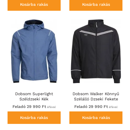
Kosárba rakás
Kosárba rakás
Dobsom Superlight
Dobsom Walker Könnyű
Széldzseki Kék
Szélálló Dzseki Fekete
Feladó 29 990 Ft
Feladó 29 990 Ft
áfával
áfával
Kosárba rakás
Kosárba rakás