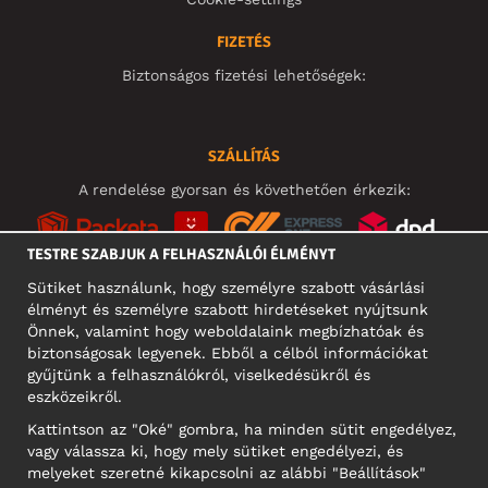
FIZETÉS
Biztonságos fizetési lehetőségek:
SZÁLLÍTÁS
A rendelése gyorsan és követhetően érkezik:
TESTRE SZABJUK A FELHASZNÁLÓI ÉLMÉNYT
Sütiket használunk, hogy személyre szabott vásárlási
élményt és személyre szabott hirdetéseket nyújtsunk
KÖZÖSSÉGI MÉDIA
Önnek, valamint hogy weboldalaink megbízhatóak és
biztonságosak legyenek. Ebből a célból információkat
gyűjtünk a felhasználókról, viselkedésükről és
eszközeikről.
A CÉG CÍME
Kattintson az "Oké" gombra, ha minden sütit engedélyez,
Motley Denim Europe OÜ
vagy válassza ki, hogy mely sütiket engedélyezi, és
Narva mnt 5, EE-10117 Tallinn
melyeket szeretné kikapcsolni az alábbi "Beállítások"
Reg: 12356245