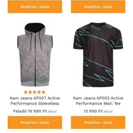
Kosárba rakás
Kosárba rakás
Kam Jeans AP007 Active
Kam Jeans AP002 Active
Performance Sleeveless
Performance Marl Tee
Hoody Grey
Black
Feladó 19 990 Ft
12 990 Ft
áfával
áfával
Kosárba rakás
Kosárba rakás