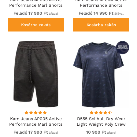
Performance Marl Shorts
Performance Shorts
Grey
Charcoal
Feladó 17 990 Ft
Feladó 14 990 Ft
áfával
áfával
Kosárba rakás
Kosárba rakás
Kam Jeans AP005 Active
D555 Solihull Dry Wear
Performance Marl Shorts
Light Weight Poly Crew
Charcoal
Neck T-Shirt Navy
Feladó 17 990 Ft
10 990 Ft
áfával
áfával