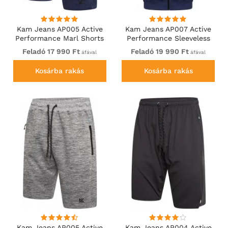
Kam Jeans AP005 Active
Kam Jeans AP007 Active
Performance Marl Shorts
Performance Sleeveless
Indigo
Hoody Indigo
Feladó 17 990 Ft
Feladó 19 990 Ft
áfával
áfával
Kosárba rakás
Kosárba rakás
Kam Jeans AP005 Active
Kam Jeans AP004 Active