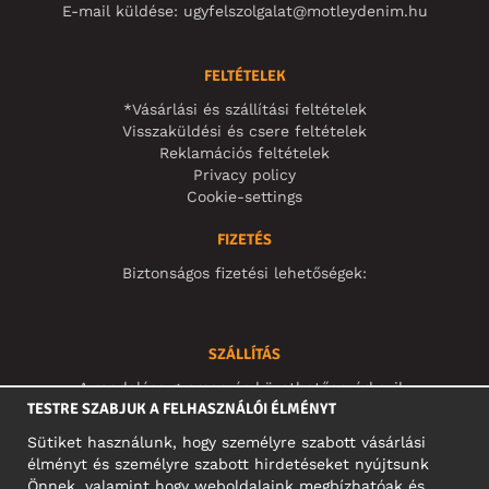
E-mail küldése:
ugyfelszolgalat@motleydenim.hu
FELTÉTELEK
*Vásárlási és szállítási feltételek
Visszaküldési és csere feltételek
Reklamációs feltételek
Privacy policy
Cookie-settings
FIZETÉS
Biztonságos fizetési lehetőségek:
SZÁLLÍTÁS
A rendelése gyorsan és követhetően érkezik:
TESTRE SZABJUK A FELHASZNÁLÓI ÉLMÉNYT
Sütiket használunk, hogy személyre szabott vásárlási
élményt és személyre szabott hirdetéseket nyújtsunk
Önnek, valamint hogy weboldalaink megbízhatóak és