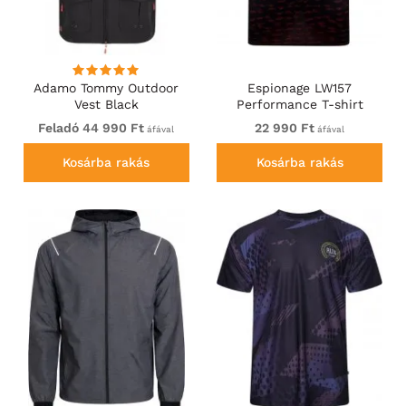
Adamo Tommy Outdoor
Espionage LW157
Vest Black
Performance T-shirt
Black/Red
Feladó 44 990 Ft
22 990 Ft
áfával
áfával
Kosárba rakás
Kosárba rakás