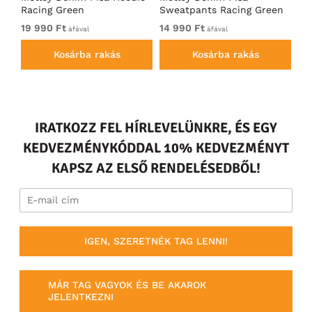
Racing Green
Sweatpants Racing Green
Ho
19 990 Ft
14 990 Ft
19
áfával
áfával
Kosárba rakás
Kosárba rakás
IRATKOZZ FEL HÍRLEVELÜNKRE, ÉS EGY
KEDVEZMÉNYKÓDDAL 10% KEDVEZMÉNYT
KAPSZ AZ ELSŐ RENDELÉSEDBŐL!
IGEN, SZERETNÉK TAG LENNI!
MÁR TAG VAGYOK ÉS BE AKAROK
JELENTKEZNI