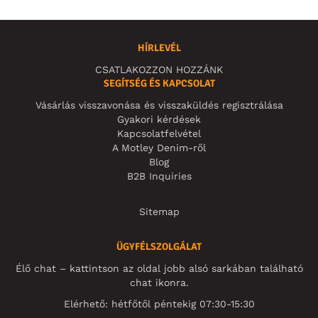
HÍRLEVÉL
CSATLAKOZZON HOZZÁNK
SEGÍTSÉG ÉS KAPCSOLAT
Vásárlás visszavonása és visszaküldés regisztrálása
Gyakori kérdések
Kapcsolatfelvétel
A Motley Denim-ről
Blog
B2B Inquiries
Sitemap
ÜGYFÉLSZOLGÁLAT
Élő chat – kattintson az oldal jobb alsó sarkában található
chat ikonra.
Elérhető: hétfőtől péntekig 07:30-15:30