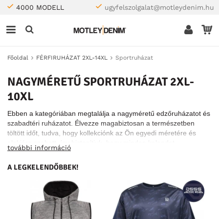
4000 MODELL
ugyfelszolgalat@motleydenim.hu
Főoldal
FÉRFIRUHÁZAT 2XL-14XL
Sportruházat
NAGYMÉRETŰ SPORTRUHÁZAT 2XL-
10XL
Ebben a kategóriában megtalálja a nagyméretű edzőruházatot és
szabadtéri ruházatot. Élvezze magabiztosan a természetben
töltött időt, tudva, hogy kollekciónk az Ön egyedi méretére és
alakjára szabott, így biztosítjuk, hogy minden kalandot
további információ
tökéletesen passzoló ruhában teljesítsen.
A LEGKELENDŐBBEK!