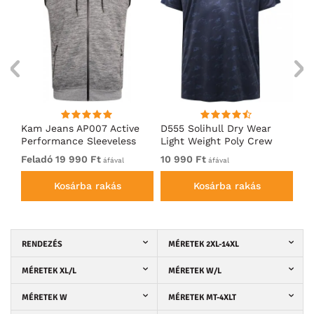
Kam Jeans AP007 Active
D555 Solihull Dry Wear
Ka
Performance Sleeveless
Light Weight Poly Crew
Pe
Hoody Grey
Neck T-Shirt Navy
In
Feladó 19 990 Ft
10 990 Ft
Fe
áfával
áfával
Kosárba rakás
Kosárba rakás
RENDEZÉS
MÉRETEK 2XL-14XL
MÉRETEK XL/L
MÉRETEK W/L
MÉRETEK W
MÉRETEK MT-4XLT