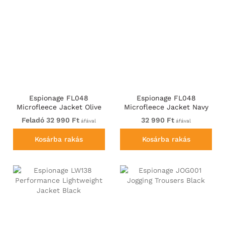
Espionage FL048
Espionage FL048
Microfleece Jacket Olive
Microfleece Jacket Navy
Green
Feladó 32 990 Ft
32 990 Ft
áfával
áfával
Kosárba rakás
Kosárba rakás