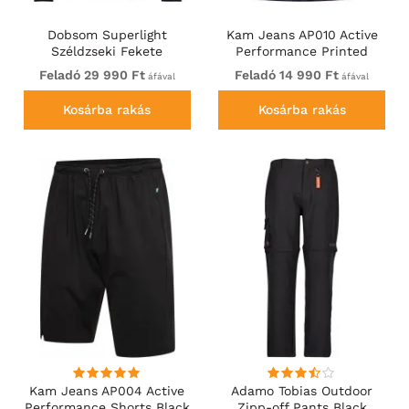
Dobsom Superlight
Kam Jeans AP010 Active
Széldzseki Fekete
Performance Printed
Mesh T-Shirt Black
Feladó 29 990 Ft
Feladó 14 990 Ft
áfával
áfával
Kosárba rakás
Kosárba rakás
Kam Jeans AP004 Active
Adamo Tobias Outdoor
Performance Shorts Black
Zipp-off Pants Black