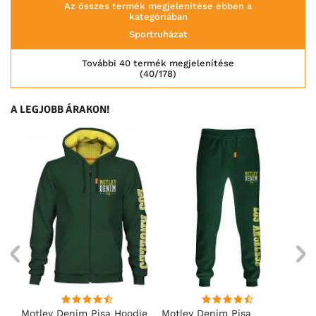
Az összes termék megjelenítése ebben a
kategóriában
Sportruházat
További 40 termék megjelenítése
(40/178)
A LEGJOBB ÁRAKON!
ó
Motley Denim Pisa Hoodie
Motley Denim Pisa
Mo