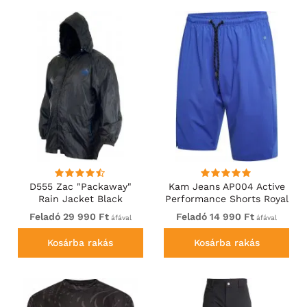
D555 Zac "Packaway"
Kam Jeans AP004 Active
Rain Jacket Black
Performance Shorts Royal
Blue
Feladó 29 990 Ft
Feladó 14 990 Ft
áfával
áfával
Kosárba rakás
Kosárba rakás