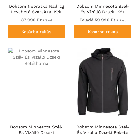
Dobsom Nebraska Nadrág
Dobsom Minnesota Szél-
Levehető Szárakkal Kék
És Vízálló Dzseki Kék
37 990 Ft
Feladó 59 990 Ft
áfával
áfával
Kosárba rakás
Kosárba rakás
Dobsom Minnesota Szél-
Dobsom Minnesota Szél-
És Vízálló Dzseki
És Vízálló Dzseki Fekete
Sötétbarna