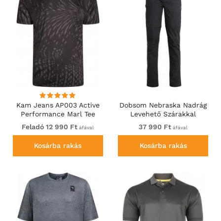
Kam Jeans AP003 Active
Dobsom Nebraska Nadrág
Performance Marl Tee
Levehető Szárakkal
Black
Fekete
Feladó 12 990 Ft
37 990 Ft
áfával
áfával
Kosárba rakás
Kosárba rakás