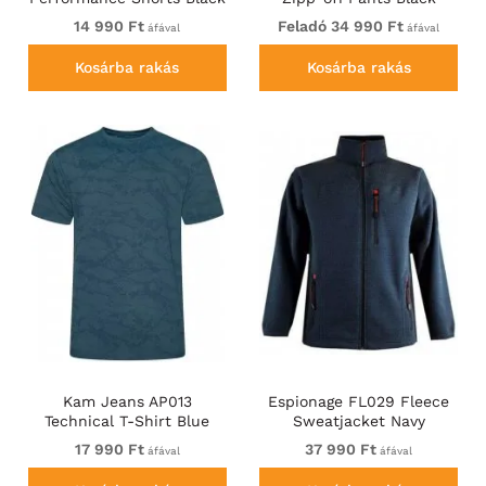
14 990 Ft
Feladó 34 990 Ft
áfával
áfával
Kosárba rakás
Kosárba rakás
Kam Jeans AP013
Espionage FL029 Fleece
Technical T-Shirt Blue
Sweatjacket Navy
17 990 Ft
37 990 Ft
áfával
áfával