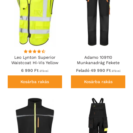
Leo Lynton Superior
Adamo 109110
Waistcoat Hi-Vis Yellow
Munkanadrág Fekete
6 990 Ft
Feladó 49 990 Ft
áfával
áfával
Kosárba rakás
Kosárba rakás