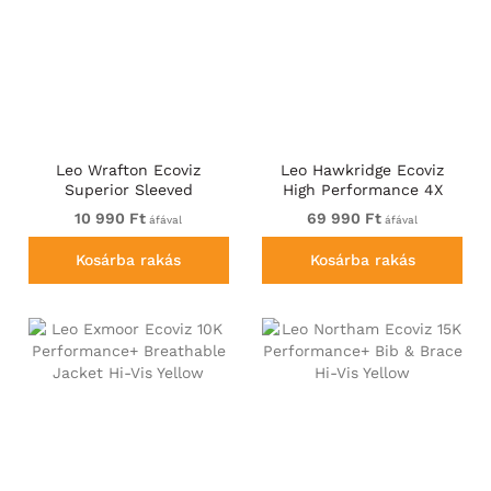
Leo Wrafton Ecoviz
Leo Hawkridge Ecoviz
Superior Sleeved
High Performance 4X
Waistcoat Hi-Vis Yellow
Stretch Trouser Hi-Vis
10 990 Ft
69 990 Ft
áfával
áfával
Yellow
Kosárba rakás
Kosárba rakás