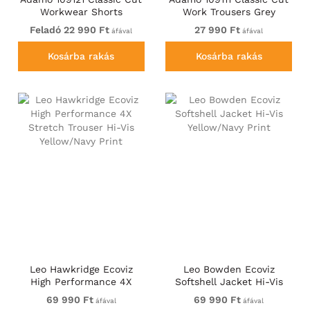
Workwear Shorts
Work Trousers Grey
Graphite Grey
Feladó 22 990 Ft
27 990 Ft
áfával
áfával
Kosárba rakás
Kosárba rakás
Leo Hawkridge Ecoviz
Leo Bowden Ecoviz
High Performance 4X
Softshell Jacket Hi-Vis
Stretch Trouser Hi-Vis
Yellow/Navy Print
69 990 Ft
69 990 Ft
áfával
áfával
Yellow/Navy Print