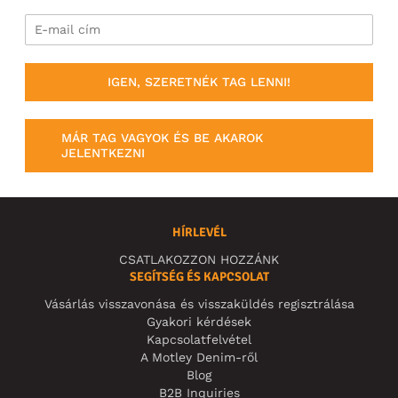
IGEN, SZERETNÉK TAG LENNI!
MÁR TAG VAGYOK ÉS BE AKAROK
JELENTKEZNI
HÍRLEVÉL
CSATLAKOZZON HOZZÁNK
SEGÍTSÉG ÉS KAPCSOLAT
Vásárlás visszavonása és visszaküldés regisztrálása
Gyakori kérdések
Kapcsolatfelvétel
A Motley Denim-ről
Blog
B2B Inquiries