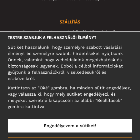
SZÁLLÍTÁS
A rendelése gyorsan és követhetően érkezik:
TESTRE SZABJUK A FELHASZNÁLÓI ÉLMÉNYT
Sütiket használunk, hogy személyre szabott vásárlási
élményt és személyre szabott hirdetéseket nyújtsunk
Önnek, valamint hogy weboldalaink megbízhatóak és
KÖZÖSSÉGI MÉDIA
biztonságosak legyenek. Ebből a célból információkat
gyűjtünk a felhasználókról, viselkedésükről és
eszközeikről.
Kattintson az "Oké" gombra, ha minden sütit engedélyez,
A CÉG CÍME
vagy válassza ki, hogy mely sütiket engedélyezi, és
Motley Denim Europe OÜ
melyeket szeretné kikapcsolni az alábbi "Beállítások"
Narva mnt 5, EE-10117 Tallinn
gombra kattintva.
Reg: 12356245
NB! Ne küldjön visszárut erre a címre!
Engedélyezem a sütiket!