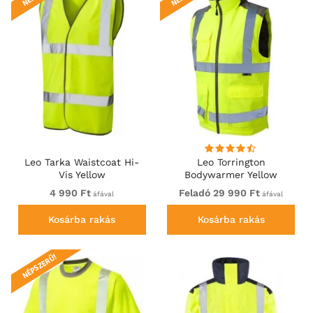
Leo Tarka Waistcoat Hi-
Leo Torrington
Vis Yellow
Bodywarmer Yellow
4 990 Ft
Feladó 29 990 Ft
áfával
áfával
Kosárba rakás
Kosárba rakás
NÉPSZERŰ!