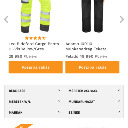
Leo Bideford Cargo Pants
Adamo 109110
Ad
Hi-Vis Yellow/Grey
Munkanadrág Fekete
Na
29 990 Ft
Feladó 49 990 Ft
Fe
áfával
áfával
Kosárba rakás
Kosárba rakás
RENDEZÉS
MÉRETEK 2XL-14XL
MÉRETEK W/L
MUNKARUHÁZAT
MÁRKÁK
SZÍNEK