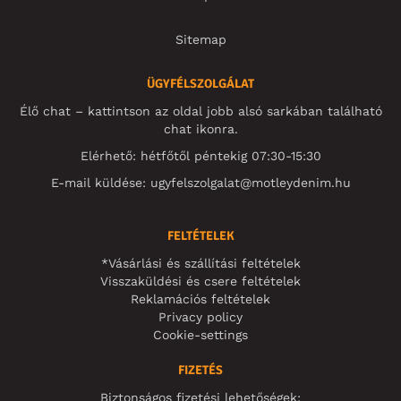
Sitemap
ÜGYFÉLSZOLGÁLAT
Élő chat – kattintson az oldal jobb alsó sarkában található
chat ikonra.
Elérhető: hétfőtől péntekig 07:30-15:30
E-mail küldése:
ugyfelszolgalat@motleydenim.hu
FELTÉTELEK
*Vásárlási és szállítási feltételek
Visszaküldési és csere feltételek
Reklamációs feltételek
Privacy policy
Cookie-settings
FIZETÉS
Biztonságos fizetési lehetőségek: