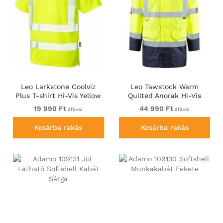
Leo Larkstone Coolviz
Leo Tawstock Warm
Plus T-shirt Hi-Vis Yellow
Quilted Anorak Hi-Vis
Yellow/Navy
19 990 Ft
44 990 Ft
áfával
áfával
Kosárba rakás
Kosárba rakás