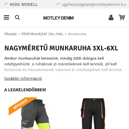
4000 MODELL
ugyfelszolgalat@motleydenim.hu
Főoldal
FÉRFIRUHÁZAT 2XL-14XL
Munkaruha
NAGYMÉRETŰ MUNKARUHA 3XL-6XL
Amikor munkaruhát keresünk, mindig több dologra kell
odafigyelnünk: a ruháknak jó méretűeknek kell lenniük, jól kell
kinézniük és kényelmesnek valamint jó minőségűnek kell lenniük,
hogy sokáig tartsanak. Itt a Motley Denimnél nagyméretű,
további információ
láthatósági munkaruhák bőséges választékát találja meg -
amelyek remélhetőleg minden igényének megfelelnek.
A LEGKELENDŐBBEK!
NÉPSZERŰ!