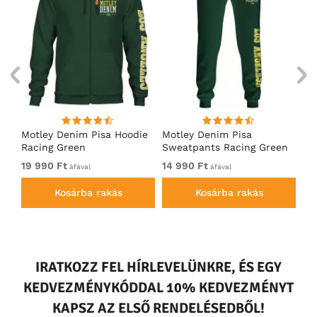
ó
Motley Denim Pisa Hoodie
Motley Denim Pisa
Mo
Racing Green
Sweatpants Racing Green
Ho
19 990 Ft
14 990 Ft
19
áfával
áfával
Kosárba rakás
Kosárba rakás
IRATKOZZ FEL HÍRLEVELÜNKRE, ÉS EGY
KEDVEZMÉNYKÓDDAL 10% KEDVEZMÉNYT
KAPSZ AZ ELSŐ RENDELÉSEDBŐL!