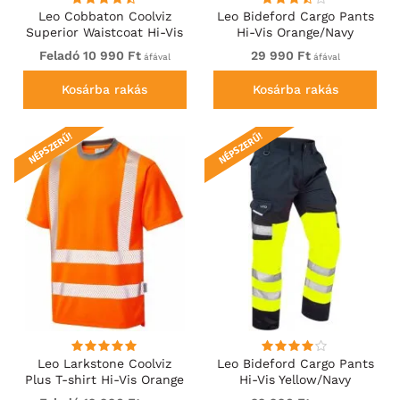
Leo Cobbaton Coolviz
Leo Bideford Cargo Pants
Superior Waistcoat Hi-Vis
Hi-Vis Orange/Navy
Yellow
Feladó 10 990 Ft
29 990 Ft
áfával
áfával
Kosárba rakás
Kosárba rakás
NÉPSZERŰ!
NÉPSZERŰ!
Leo Larkstone Coolviz
Leo Bideford Cargo Pants
Plus T-shirt Hi-Vis Orange
Hi-Vis Yellow/Navy