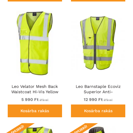
Leo Velator Mesh Back
Leo Barnstaple Ecoviz
Waistcoat Hi-Vis Yellow
Superior Anti-
Entanglement Waistcoat
5 990 Ft
12 990 Ft
áfával
áfával
Hi-Vis Yellow
Kosárba rakás
Kosárba rakás
NÉPSZERŰ!
NÉPSZERŰ!