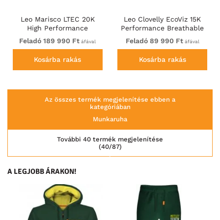
Leo Marisco LTEC 20K
Leo Clovelly EcoViz 15K
High Performance
Performance Breathable
Breathable Waterproof Hi-
Anorak
Feladó 189 990 Ft
Feladó 89 990 Ft
áfával
áfával
Vis Yellow
Kosárba rakás
Kosárba rakás
Az összes termék megjelenítése ebben a
kategóriában
Munkaruha
További 40 termék megjelenítése
(40/87)
A LEGJOBB ÁRAKON!