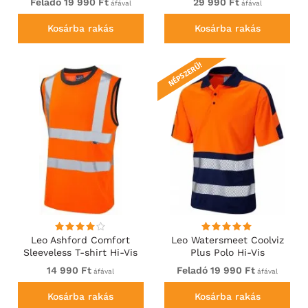
Feladó 19 990 Ft
29 990 Ft
áfával
áfával
Kosárba rakás
Kosárba rakás
NÉPSZERŰ!
Leo Ashford Comfort
Leo Watersmeet Coolviz
Sleeveless T-shirt Hi-Vis
Plus Polo Hi-Vis
Orange
Orange/Navy
14 990 Ft
Feladó 19 990 Ft
áfával
áfával
Kosárba rakás
Kosárba rakás