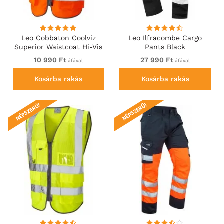
Leo Cobbaton Coolviz
Leo Ilfracombe Cargo
Superior Waistcoat Hi-Vis
Pants Black
Orange
10 990 Ft
27 990 Ft
áfával
áfával
Kosárba rakás
Kosárba rakás
NÉPSZERŰ!
NÉPSZERŰ!