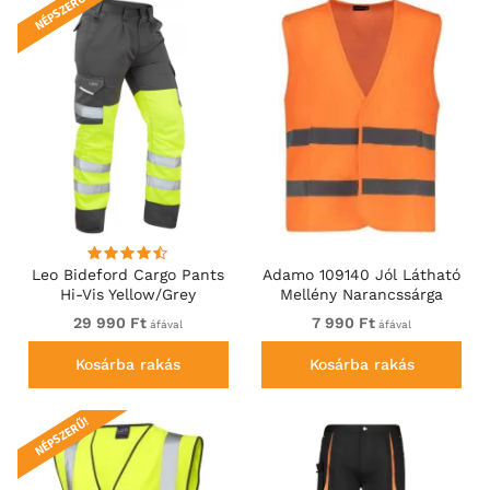
NÉPSZERŰ!
Leo Bideford Cargo Pants
Adamo 109140 Jól Látható
Hi-Vis Yellow/Grey
Mellény Narancssárga
29 990 Ft
7 990 Ft
áfával
áfával
Kosárba rakás
Kosárba rakás
NÉPSZERŰ!