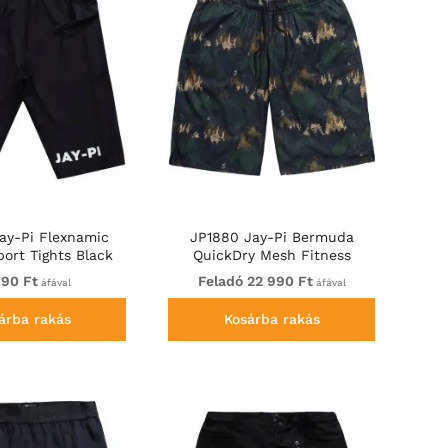
ay-Pi Flexnamic
JP1880 Jay-Pi Bermuda
port Tights Black
QuickDry Mesh Fitness
Shorts Khaki
990 Ft
Feladó 22 990 Ft
áfával
áfával
árba rakás
Kosárba rakás