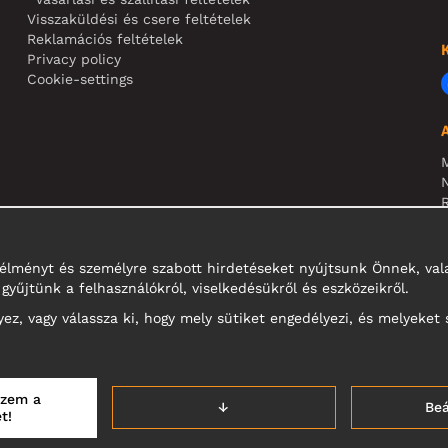
Visszaküldési és csere feltételek
Reklamációs feltételek
Privacy policy
Cookie-settings
N
R
N
i élményt és személyre szabott hirdetéseket nyújtsunk Önnek, v
gyűjtünk a felhasználókról, viselkedésükről és eszközeikről.
z, vagy válassza ki, hogy mely sütiket engedélyezi, és melyeket 
ezem a
↓
Beá
t!