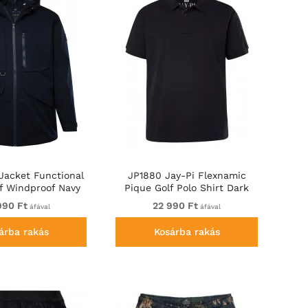
 Jacket Functional
JP1880 Jay-Pi Flexnamic
f Windproof Navy
Pique Golf Polo Shirt Dark
Navy
990 Ft
22 990 Ft
áfával
áfával
árba rakás
Kosárba rakás