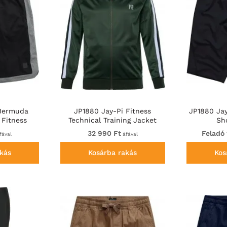
 Bermuda
JP1880 Jay-Pi Fitness
JP1880 Jay
 Fitness
Technical Training Jacket
Sh
ack
Dark Green
32 990 Ft
Feladó 
fával
áfával
kás
Kosárba rakás
Kos