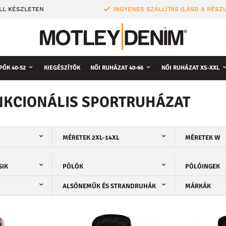
LL KÉSZLETEN
INGYENES SZÁLLÍTÁS (LÁSD A RÉSZ
PŐK 40-52
KIEGÉSZÍTŐK
NŐI RUHÁZAT 40-66
NŐI RUHÁZAT XS-XXL
UNKCIONÁLIS SPORTRUHÁZAT
MÉRETEK 2XL-14XL
MÉRETEK W
SIK
PÓLÓK
PÓLÓINGEK
ALSÓNEMŰK ÉS STRANDRUHÁK
MÁRKÁK