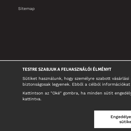
Sitemap
TESTRE SZABJUK A FELHASZNÁLÓI ÉLMÉNYT
Sütiket használunk, hogy személyre szabott vásárlás
biztonságosak legyenek. Ebből a célból információkat 
Kattintson az "Oké" gombra, ha minden sütit engedélye
kattintva.
MAGYARORSZÁG/MAGYAR
Engedély
sütike