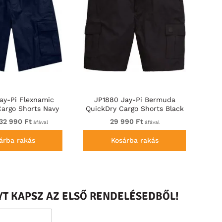
ay-Pi Flexnamic
JP1880 Jay-Pi Bermuda
argo Shorts Navy
QuickDry Cargo Shorts Black
Blue
32 990 Ft
29 990 Ft
áfával
áfával
árba rakás
Kosárba rakás
T KAPSZ AZ ELSŐ RENDELÉSEDBŐL!