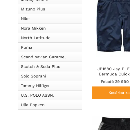
Mizuno Plus
Nike
Nora Mikken
North Latitude
Puma
Scandinavian Caramel
Scotch & Soda Plus
JP1880 Jay-Pi F
Bermuda Quick
Solo Soprani
Shorts Navy
Feladó 29 990
Tommy Hilfiger
Kosárba ra
U.S. POLO ASSN.
Ulla Popken