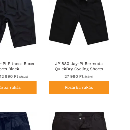
-Pi Fitness Boxer
JP1880 Jay-Pi Bermuda
orts Black
QuickDry Cycling Shorts
Black
12 990 Ft
27 990 Ft
áfával
áfával
árba rakás
Kosárba rakás