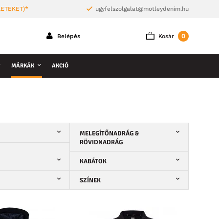
LETEKET)*
ugyfelszolgalat@motleydenim.hu
0
Belépés
Kosár
MÁRKÁK
AKCIÓ
MELEGÍTŐNADRÁG &
RÖVIDNADRÁG
KABÁTOK
SZÍNEK