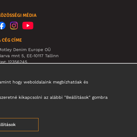
KÖZÖSSÉGI MÉDIA
A CÉG CÍME
Motley Denim Europe OÜ
arva mnt 5, EE-10117 Tallinn
eg: 12356245
B! Ne küldjön visszárut erre a címre!
alamint hogy weboldalaink megbízhatóak és
szeretné kikapcsolni az alábbi "Beállítások" gombra
llítások