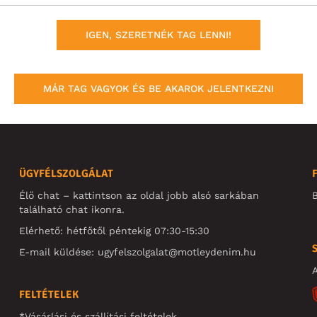
IGEN, SZERETNÉK TAG LENNI!
MÁR TAG VAGYOK ÉS BE AKAROK JELENTKEZNI
ÜGYFÉLSZOLGÁLAT
Élő chat – kattintson az oldal jobb alsó sarkában
B
található chat ikonra.
Elérhető: hétfőtől péntekig 07:30-15:30
E-mail küldése:
ugyfelszolgalat@motleydenim.hu
A
FELTÉTELEK
*Vásárlási és szállítási feltételek