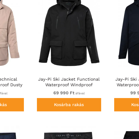
echnical
Jay-Pi Ski Jacket Functional
Jay-Pi Ski
roof Dusty
Waterproof Windproof
Waterproo
Breathable Black
69 990 Ft
99 
fával
áfával
kás
Kosárba rakás
Kos