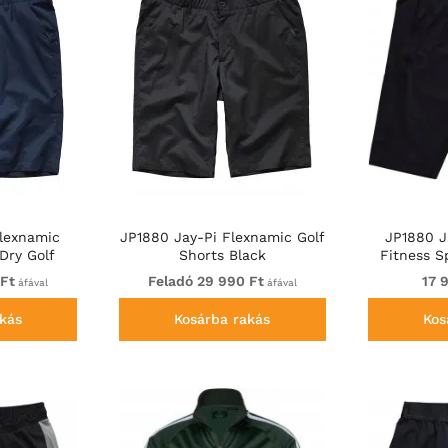
lexnamic
JP1880 Jay-Pi Flexnamic Golf
JP1880 J
Dry Golf
Shorts Black
Fitness S
 Blue
 Ft
Feladó 29 990 Ft
17 
áfával
áfával
kás
Kosárba rakás
Kos