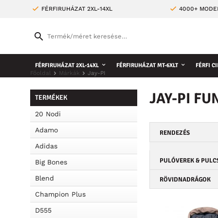
FÉRFIRUHÁZAT 2XL-14XL
4000+ MODE
FÉRFIRUHÁZAT 2XL-14XL
FÉRFIRUHÁZAT MT-6XLT
FÉRFI CI
Főoldal
Márkák
Jay-PI
JAY-PI F
TERMÉKEK
20 Nodi
Adamo
RENDEZÉS
Adidas
PULÓVEREK & PULC
Big Bones
Blend
RÖVIDNADRÁGOK
Champion Plus
D555