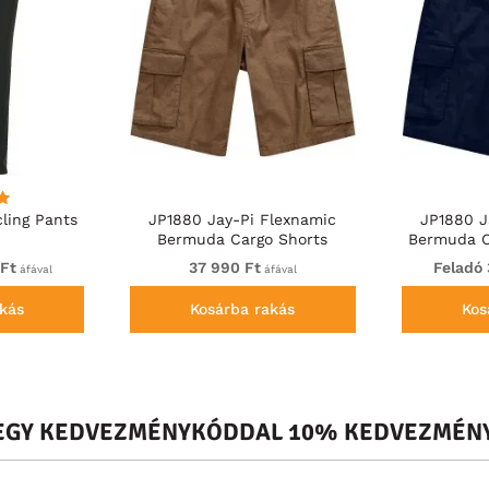
ling Pants
JP1880 Jay-Pi Flexnamic
JP1880 J
Bermuda Cargo Shorts
Bermuda C
Copper Brown
 Ft
37 990 Ft
Feladó 
áfával
áfával
kás
Kosárba rakás
Kos
S EGY KEDVEZMÉNYKÓDDAL 10% KEDVEZMÉNY