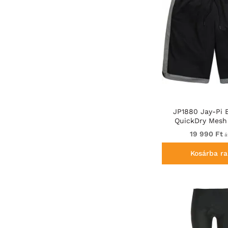
JP1880 Jay-Pi
QuickDry Mesh
Shorts Bl
19 990 Ft
á
Kosárba ra