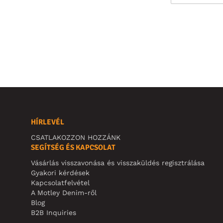
HÍRLEVÉL
CSATLAKOZZON HOZZÁNK
SEGÍTSÉG ÉS KAPCSOLAT
Vásárlás visszavonása és visszaküldés regisztrálása
Gyakori kérdések
Kapcsolatfelvétel
A Motley Denim-ről
Blog
B2B Inquiries