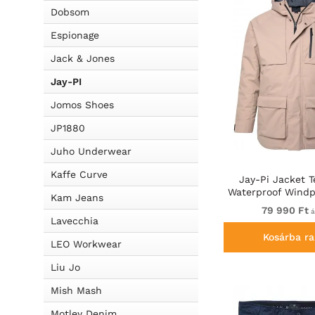
Dobsom
Espionage
Jack & Jones
Jay-PI
Jomos Shoes
JP1880
Juho Underwear
Kaffe Curve
Jay-Pi Jacket T
Waterproof Windp
Kam Jeans
Pink
79 990 Ft
á
Lavecchia
Kosárba ra
LEO Workwear
Liu Jo
Mish Mash
Motley Denim