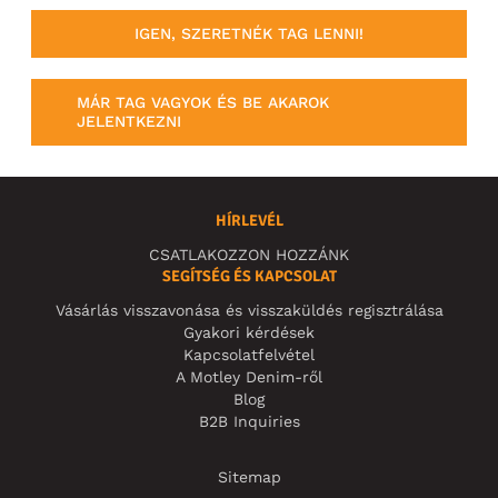
IGEN, SZERETNÉK TAG LENNI!
MÁR TAG VAGYOK ÉS BE AKAROK
JELENTKEZNI
HÍRLEVÉL
CSATLAKOZZON HOZZÁNK
SEGÍTSÉG ÉS KAPCSOLAT
Vásárlás visszavonása és visszaküldés regisztrálása
Gyakori kérdések
Kapcsolatfelvétel
A Motley Denim-ről
Blog
B2B Inquiries
Sitemap