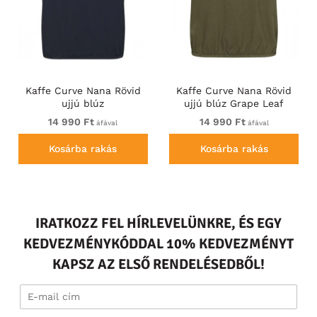
Kaffe Curve Nana Rövid
Kaffe Curve Nana Rövid
ujjú blúz
ujjú blúz Grape Leaf
14 990 Ft
14 990 Ft
áfával
áfával
Kosárba rakás
Kosárba rakás
IRATKOZZ FEL HÍRLEVELÜNKRE, ÉS EGY
KEDVEZMÉNYKÓDDAL 10% KEDVEZMÉNYT
KAPSZ AZ ELSŐ RENDELÉSEDBŐL!