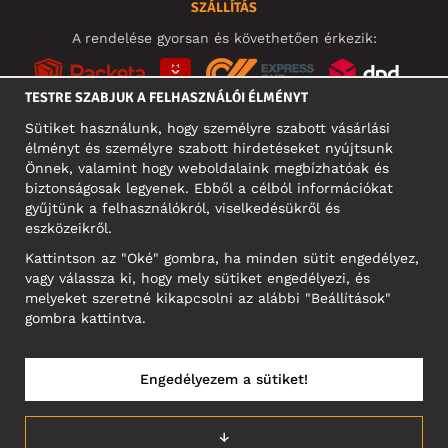
SZÁLLÍTÁS
A rendelése gyorsan és követhetően érkezik:
TESTRE SZABJUK A FELHASZNÁLÓI ÉLMÉNYT
Sütiket használunk, hogy személyre szabott vásárlási
élményt és személyre szabott hirdetéseket nyújtsunk
KÖZÖSSÉGI MÉDIA
Önnek, valamint hogy weboldalaink megbízhatóak és
biztonságosak legyenek. Ebből a célból információkat
gyűjtünk a felhasználókról, viselkedésükről és
eszközeikről.
A CÉG CÍME
Kattintson az "Oké" gombra, ha minden sütit engedélyez,
Motley Denim Europe OÜ
vagy válassza ki, hogy mely sütiket engedélyezi, és
Narva mnt 5, EE-10117 Tallinn
melyeket szeretné kikapcsolni az alábbi "Beállítások"
Reg: 12356245
gombra kattintva.
NB! Ne küldjön visszárut erre a címre!
Engedélyezem a sütiket!
MAGYARORSZÁG/MAGYAR
↓