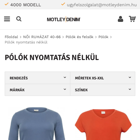
4000 MODELL
ugyfelszolgalat@motleydenim.hu
Főoldal
NŐI RUHÁZAT 40-66
Pólók és felsők
Pólók
Pólók nyomtatás nélkül
PÓLÓK NYOMTATÁS NÉLKÜL
RENDEZÉS
MÉRETEK XS-XXL
MÁRKÁK
SZÍNEK