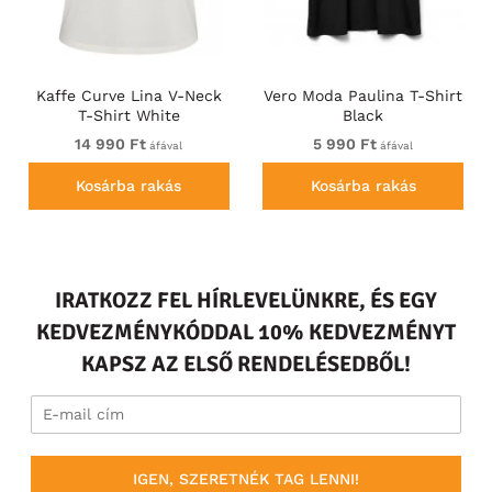
Kaffe Curve Lina V-Neck
Vero Moda Paulina T-Shirt
T-Shirt White
Black
14 990 Ft
5 990 Ft
áfával
áfával
Kosárba rakás
Kosárba rakás
IRATKOZZ FEL HÍRLEVELÜNKRE, ÉS EGY
KEDVEZMÉNYKÓDDAL 10% KEDVEZMÉNYT
KAPSZ AZ ELSŐ RENDELÉSEDBŐL!
IGEN, SZERETNÉK TAG LENNI!