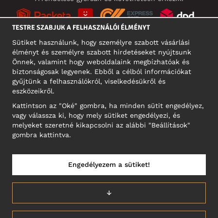
TESTRE SZABJUK A FELHASZNÁLÓI ÉLMÉNYT
Sütiket használunk, hogy személyre szabott vásárlási
élményt és személyre szabott hirdetéseket nyújtsunk
KÖZÖSSÉGI MÉDIA
Önnek, valamint hogy weboldalaink megbízhatóak és
biztonságosak legyenek. Ebből a célból információkat
gyűjtünk a felhasználókról, viselkedésükről és
eszközeikről.
A CÉG CÍME
Kattintson az "Oké" gombra, ha minden sütit engedélyez,
Motley Denim Europe OÜ
vagy válassza ki, hogy mely sütiket engedélyezi, és
Narva mnt 5, EE-10117 Tallinn
melyeket szeretné kikapcsolni az alábbi "Beállítások"
Reg: 12356245
gombra kattintva.
NB! Ne küldjön visszárut erre a címre!
Engedélyezem a sütiket!
MAGYARORSZÁG/MAGYAR
↓