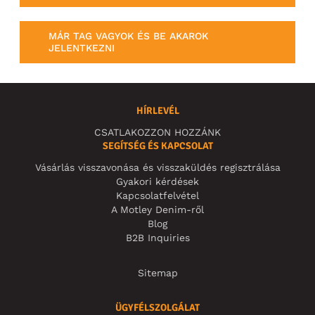
MÁR TAG VAGYOK ÉS BE AKAROK
JELENTKEZNI
HÍRLEVÉL
CSATLAKOZZON HOZZÁNK
SEGÍTSÉG ÉS KAPCSOLAT
Vásárlás visszavonása és visszaküldés regisztrálása
Gyakori kérdések
Kapcsolatfelvétel
A Motley Denim-ről
Blog
B2B Inquiries
Sitemap
ÜGYFÉLSZOLGÁLAT