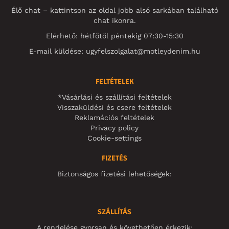
Élő chat – kattintson az oldal jobb alsó sarkában található
chat ikonra.
Elérhető: hétfőtől péntekig 07:30-15:30
E-mail küldése:
ugyfelszolgalat@motleydenim.hu
FELTÉTELEK
*Vásárlási és szállítási feltételek
Visszaküldési és csere feltételek
Reklamációs feltételek
Privacy policy
Cookie-settings
FIZETÉS
Biztonságos fizetési lehetőségek:
SZÁLLÍTÁS
A rendelése gyorsan és követhetően érkezik: