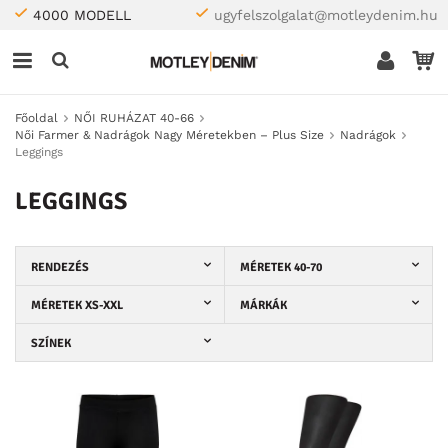
4000 MODELL
ugyfelszolgalat@motleydenim.hu
Főoldal
NŐI RUHÁZAT 40-66
Női Farmer & Nadrágok Nagy Méretekben – Plus Size
Nadrágok
Leggings
LEGGINGS
RENDEZÉS
MÉRETEK 40-70
MÉRETEK XS-XXL
MÁRKÁK
SZÍNEK