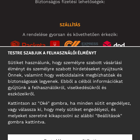
Biztonságos fizetési lehetőségek:
SZÁLLÍTÁS
A rendelése gyorsan és követhetően érkezik:
TESTRE SZABJUK A FELHASZNÁLÓI ÉLMÉNYT
Sütiket használunk, hogy személyre szabott vásárlási
élményt és személyre szabott hirdetéseket nyújtsunk
KÖZÖSSÉGI MÉDIA
Önnek, valamint hogy weboldalaink megbízhatóak és
biztonságosak legyenek. Ebből a célból információkat
gyűjtünk a felhasználókról, viselkedésükről és
eszközeikről.
A CÉG CÍME
Kattintson az "Oké" gombra, ha minden sütit engedélyez,
Motley Denim Europe OÜ
vagy válassza ki, hogy mely sütiket engedélyezi, és
Narva mnt 5, EE-10117 Tallinn
melyeket szeretné kikapcsolni az alábbi "Beállítások"
Reg: 12356245
gombra kattintva.
NB! Ne küldjön visszárut erre a címre!