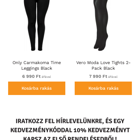
Only Carmakoma Time
Vero Moda Love Tights 2-
Leggings Black
Pack Black
6 990 Ft
7 990 Ft
áfával
áfával
Kosárba rakás
Kosárba rakás
IRATKOZZ FEL HÍRLEVELÜNKRE, ÉS EGY
KEDVEZMÉNYKÓDDAL 10% KEDVEZMÉNYT
KAPSZ AZ ELSŐ RENDELÉSEDBŐL!