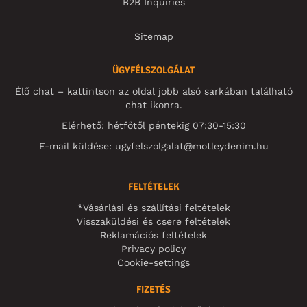
B2B Inquiries
Sitemap
ÜGYFÉLSZOLGÁLAT
Élő chat – kattintson az oldal jobb alsó sarkában található
chat ikonra.
Elérhető: hétfőtől péntekig 07:30-15:30
E-mail küldése:
ugyfelszolgalat@motleydenim.hu
FELTÉTELEK
*Vásárlási és szállítási feltételek
Visszaküldési és csere feltételek
Reklamációs feltételek
Privacy policy
Cookie-settings
FIZETÉS