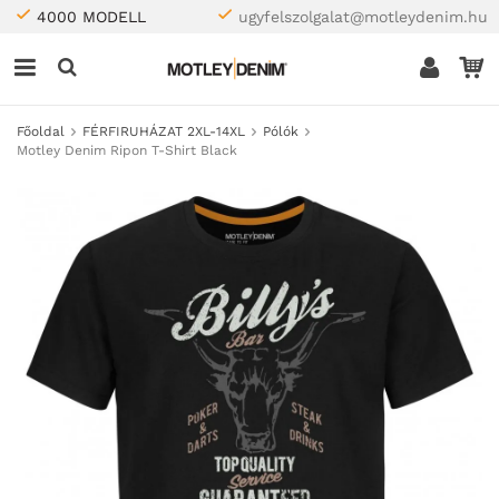
4000 MODELL
ugyfelszolgalat@motleydenim.hu
Főoldal
FÉRFIRUHÁZAT 2XL-14XL
Pólók
Motley Denim Ripon T-Shirt Black