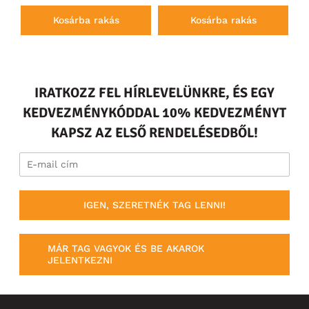
Kosárba rakás
Kosárba rakás
IRATKOZZ FEL HÍRLEVELÜNKRE, ÉS EGY
KEDVEZMÉNYKÓDDAL 10% KEDVEZMÉNYT
KAPSZ AZ ELSŐ RENDELÉSEDBŐL!
IGEN, SZERETNÉK TAG LENNI!
MÁR TAG VAGYOK ÉS BE AKAROK
JELENTKEZNI