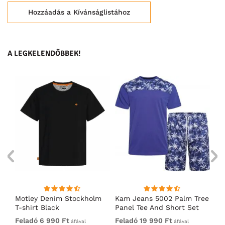
Hozzáadás a Kívánságlistához
A LEGKELENDŐBBEK!
ó
Motley Denim Stockholm
Kam Jeans 5002 Palm Tree
Mo
T-shirt Black
Panel Tee And Short Set
Sh
Electric Blue
Bl
Feladó 6 990 Ft
Feladó 19 990 Ft
Fe
áfával
áfával