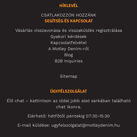
HÍRLEVÉL
CSATLAKOZZON HOZZÁNK
SEGÍTSÉG ÉS KAPCSOLAT
Vásárlás visszavonása és visszaküldés regisztrálása
Gyakori kérdések
Kapcsolatfelvétel
A Motley Denim-ről
Blog
B2B Inquiries
Sitemap
ÜGYFÉLSZOLGÁLAT
Élő chat – kattintson az oldal jobb alsó sarkában található
chat ikonra.
Elérhető: hétfőtől péntekig 07:30-15:30
E-mail küldése:
ugyfelszolgalat@motleydenim.hu