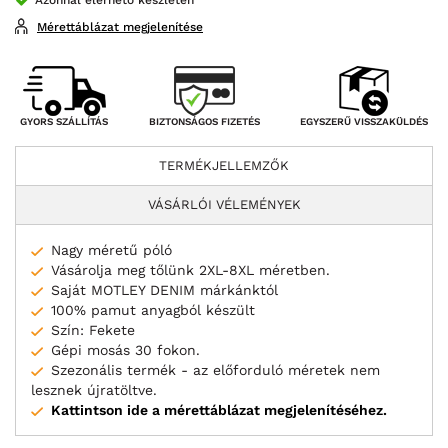
Mérettáblázat megjelenítése
BIZTONSÁGOS FIZETÉS
GYORS SZÁLLÍTÁS
EGYSZERŰ VISSZAKÜLDÉS
TERMÉKJELLEMZŐK
VÁSÁRLÓI VÉLEMÉNYEK
Nagy méretű póló
Vásárolja meg tőlünk 2XL-8XL méretben.
Saját MOTLEY DENIM márkánktól
100% pamut anyagból készült
Szín: Fekete
Gépi mosás 30 fokon.
Szezonális termék - az előforduló méretek nem
lesznek újratöltve.
Kattintson ide a mérettáblázat megjelenítéséhez.