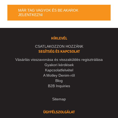
MÁR TAG VAGYOK ÉS BE AKAROK
JELENTKEZNI
HÍRLEVÉL
CSATLAKOZZON HOZZÁNK
SEGÍTSÉG ÉS KAPCSOLAT
Vásárlás visszavonása és visszaküldés regisztrálása
Gyakori kérdések
Kapcsolatfelvétel
A Motley Denim-ről
Blog
B2B Inquiries
Sitemap
ÜGYFÉLSZOLGÁLAT