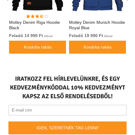
Motley Denim Riga Hoodie
Motley Denim Munich Hoodie
Mo
Black
Royal Blue
Bl
Feladó 14 990 Ft
Feladó 19 990 Ft
Fe
áfával
áfával
Kosárba rakás
Kosárba rakás
IRATKOZZ FEL HÍRLEVELÜNKRE, ÉS EGY
KEDVEZMÉNYKÓDDAL 10% KEDVEZMÉNYT
KAPSZ AZ ELSŐ RENDELÉSEDBŐL!
IGEN, SZERETNÉK TAG LENNI!