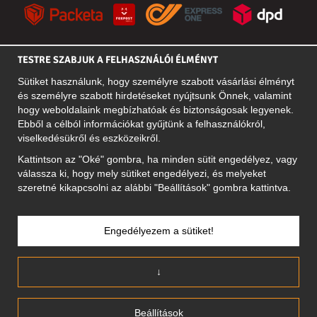
TESTRE SZABJUK A FELHASZNÁLÓI ÉLMÉNYT
KÖZÖSSÉGI MÉDIA
Sütiket használunk, hogy személyre szabott vásárlási élményt
és személyre szabott hirdetéseket nyújtsunk Önnek, valamint
hogy weboldalaink megbízhatóak és biztonságosak legyenek.
Ebből a célból információkat gyűjtünk a felhasználókról,
A CÉG CÍME
viselkedésükről és eszközeikről.
Motley Denim Europe OÜ
Kattintson az "Oké" gombra, ha minden sütit engedélyez, vagy
Narva mnt 5, EE-10117 Tallinn
válassza ki, hogy mely sütiket engedélyezi, és melyeket
Reg: 12356245
szeretné kikapcsolni az alábbi "Beállítások" gombra kattintva.
NB! Ne küldjön visszárut erre a címre!
Engedélyezem a sütiket!
MAGYARORSZÁG/MAGYAR
↓
Beállítások