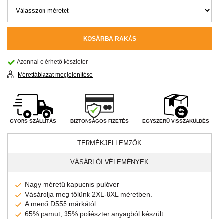
KOSÁRBA RAKÁS
Azonnal elérhető készleten
Mérettáblázat megjelenítése
BIZTONSÁGOS FIZETÉS
GYORS SZÁLLÍTÁS
EGYSZERŰ VISSZAKÜLDÉS
TERMÉKJELLEMZŐK
VÁSÁRLÓI VÉLEMÉNYEK
Nagy méretű kapucnis pulóver
Vásárolja meg tőlünk 2XL-8XL méretben.
A menő D555 márkától
65% pamut, 35% poliészter anyagból készült