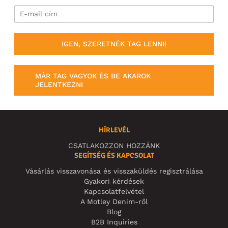
IGEN, SZERETNÉK TAG LENNI!
MÁR TAG VAGYOK ÉS BE AKAROK
JELENTKEZNI
HÍRLEVÉL
CSATLAKOZZON HOZZÁNK
SEGÍTSÉG ÉS KAPCSOLAT
Vásárlás visszavonása és visszaküldés regisztrálása
Gyakori kérdések
Kapcsolatfelvétel
A Motley Denim-ről
Blog
B2B Inquiries