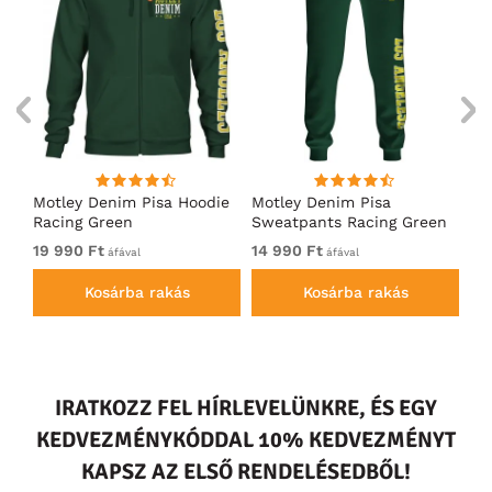
ó
Motley Denim Pisa Hoodie
Motley Denim Pisa
Mo
Racing Green
Sweatpants Racing Green
Ho
19 990 Ft
14 990 Ft
19
áfával
áfával
Kosárba rakás
Kosárba rakás
IRATKOZZ FEL HÍRLEVELÜNKRE, ÉS EGY
KEDVEZMÉNYKÓDDAL 10% KEDVEZMÉNYT
KAPSZ AZ ELSŐ RENDELÉSEDBŐL!