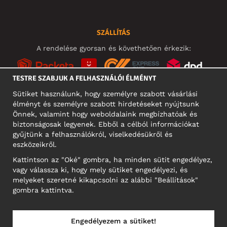
SZÁLLÍTÁS
A rendelése gyorsan és követhetően érkezik:
TESTRE SZABJUK A FELHASZNÁLÓI ÉLMÉNYT
Sütiket használunk, hogy személyre szabott vásárlási
élményt és személyre szabott hirdetéseket nyújtsunk
KÖZÖSSÉGI MÉDIA
Önnek, valamint hogy weboldalaink megbízhatóak és
biztonságosak legyenek. Ebből a célból információkat
gyűjtünk a felhasználókról, viselkedésükről és
eszközeikről.
A CÉG CÍME
Kattintson az "Oké" gombra, ha minden sütit engedélyez,
Motley Denim Europe OÜ
vagy válassza ki, hogy mely sütiket engedélyezi, és
Narva mnt 5, EE-10117 Tallinn
melyeket szeretné kikapcsolni az alábbi "Beállítások"
Reg: 12356245
gombra kattintva.
NB! Ne küldjön visszárut erre a címre!
Engedélyezem a sütiket!