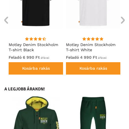
m
Motley Denim Stockholm
Motley Denim Stockholm
Mo
T-shirt Black
T-shirt White
T-
Feladó 6 990 Ft
Feladó 4 990 Ft
Fe
áfával
áfával
Kosárba rakás
Kosárba rakás
A LEGJOBB ÁRAKON!