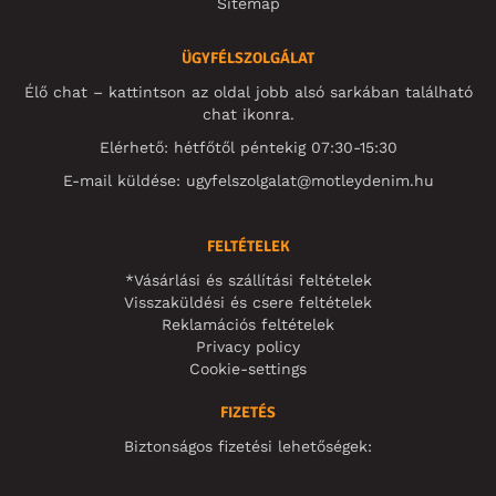
Sitemap
ÜGYFÉLSZOLGÁLAT
Élő chat – kattintson az oldal jobb alsó sarkában található
chat ikonra.
Elérhető: hétfőtől péntekig 07:30-15:30
E-mail küldése:
ugyfelszolgalat@motleydenim.hu
FELTÉTELEK
*Vásárlási és szállítási feltételek
Visszaküldési és csere feltételek
Reklamációs feltételek
Privacy policy
Cookie-settings
FIZETÉS
Biztonságos fizetési lehetőségek: