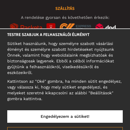
SZÁLLÍTÁS
A rendelése gyorsan és követhetően érkezik:
TESTRE SZABJUK A FELHASZNÁLÓI ÉLMÉNYT
Sütiket használunk, hogy személyre szabott vásárlási
élményt és személyre szabott hirdetéseket nyújtsunk
KÖZÖSSÉGI MÉDIA
Önnek, valamint hogy weboldalaink megbízhatóak és
biztonságosak legyenek. Ebből a célból információkat
gyűjtünk a felhasználókról, viselkedésükről és
eszközeikről.
A CÉG CÍME
Kattintson az "Oké" gombra, ha minden sütit engedélyez,
Motley Denim Europe OÜ
vagy válassza ki, hogy mely sütiket engedélyezi, és
Narva mnt 5, EE-10117 Tallinn
melyeket szeretné kikapcsolni az alábbi "Beállítások"
Reg: 12356245
gombra kattintva.
NB! Ne küldjön visszárut erre a címre!
Engedélyezem a sütiket!