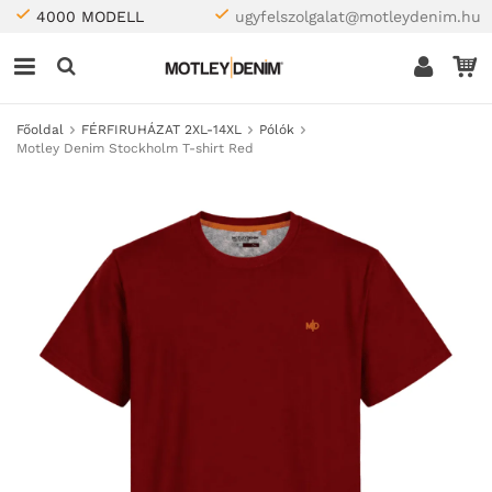
4000 MODELL
ugyfelszolgalat@motleydenim.hu
Főoldal
FÉRFIRUHÁZAT 2XL-14XL
Pólók
Motley Denim Stockholm T-shirt Red