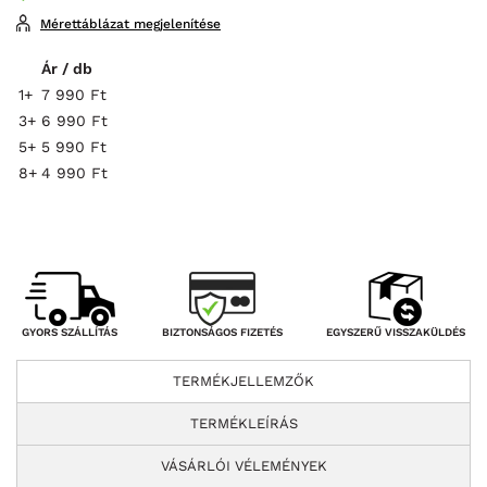
Mérettáblázat megjelenítése
Ár / db
1+
7 990 Ft
3+
6 990 Ft
5+
5 990 Ft
8+
4 990 Ft
BIZTONSÁGOS FIZETÉS
GYORS SZÁLLÍTÁS
EGYSZERŰ VISSZAKÜLDÉS
TERMÉKJELLEMZŐK
TERMÉKLEÍRÁS
VÁSÁRLÓI VÉLEMÉNYEK