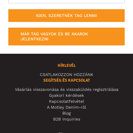
IGEN, SZERETNÉK TAG LENNI!
MÁR TAG VAGYOK ÉS BE AKAROK
JELENTKEZNI
HÍRLEVÉL
CSATLAKOZZON HOZZÁNK
SEGÍTSÉG ÉS KAPCSOLAT
Vásárlás visszavonása és visszaküldés regisztrálása
Gyakori kérdések
Kapcsolatfelvétel
A Motley Denim-ről
Blog
B2B Inquiries