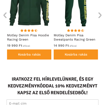
ó
Motley Denim Pisa Hoodie
Motley Denim Pisa
Mo
Racing Green
Sweatpants Racing Green
Ho
19 990 Ft
14 990 Ft
19
áfával
áfával
Kosárba rakás
Kosárba rakás
IRATKOZZ FEL HÍRLEVELÜNKRE, ÉS EGY
KEDVEZMÉNYKÓDDAL 10% KEDVEZMÉNYT
KAPSZ AZ ELSŐ RENDELÉSEDBŐL!