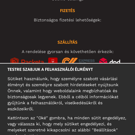
FIZETÉS
Biztonságos fizetési lehetőségek:
SZÁLLÍTÁS
A rendelése gyorsan és követhetően érkezik:
TESTRE SZABJUK A FELHASZNÁLÓI ÉLMÉNYT
Sütiket használunk, hogy személyre szabott vásárlási
élményt és személyre szabott hirdetéseket nyújtsunk
KÖZÖSSÉGI MÉDIA
Önnek, valamint hogy weboldalaink megbízhatóak és
biztonságosak legyenek. Ebből a célból információkat
gyűjtünk a felhasználókról, viselkedésükről és
eszközeikről.
A CÉG CÍME
Kattintson az "Oké" gombra, ha minden sütit engedélyez,
Motley Denim Europe OÜ
vagy válassza ki, hogy mely sütiket engedélyezi, és
Narva mnt 5, EE-10117 Tallinn
melyeket szeretné kikapcsolni az alábbi "Beállítások"
Reg: 12356245