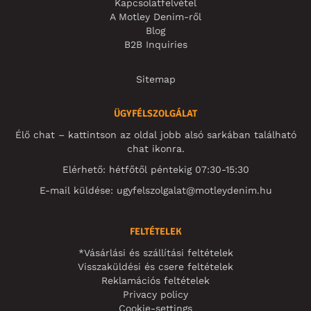
Kapcsolatfelvétel
A Motley Denim-ről
Blog
B2B Inquiries
Sitemap
ÜGYFÉLSZOLGÁLAT
Élő chat – kattintson az oldal jobb alsó sarkában található
chat ikonra.
Elérhető: hétfőtől péntekig 07:30-15:30
E-mail küldése:
ugyfelszolgalat@motleydenim.hu
FELTÉTELEK
*Vásárlási és szállítási feltételek
Visszaküldési és csere feltételek
Reklamációs feltételek
Privacy policy
Cookie-settings