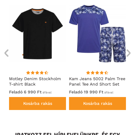
m
Motley Denim Stockholm
Kam Jeans 5002 Palm Tree
Mo
T-shirt Black
Panel Tee And Short Set
Sh
Electric Blue
Bl
Feladó 6 990 Ft
Feladó 19 990 Ft
Fe
áfával
áfával
Kosárba rakás
Kosárba rakás