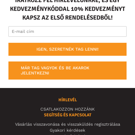
IRATKOZZ FEL HÍRLEVELÜNKRE, ÉS EGY
KEDVEZMÉNYKÓDDAL 10% KEDVEZMÉNYT
KAPSZ AZ ELSŐ RENDELÉSEDBŐL!
IGEN, SZERETNÉK TAG LENNI!
MÁR TAG VAGYOK ÉS BE AKAROK
JELENTKEZNI
HÍRLEVÉL
CSATLAKOZZON HOZZÁNK
SEGÍTSÉG ÉS KAPCSOLAT
Vásárlás visszavonása és visszaküldés regisztrálása
Gyakori kérdések