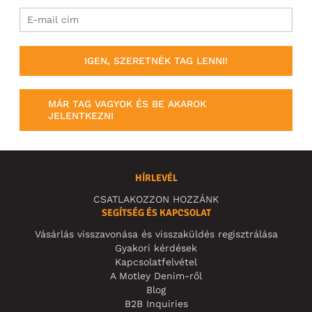
IGEN, SZERETNÉK TAG LENNI!
MÁR TAG VAGYOK ÉS BE AKAROK
JELENTKEZNI
HÍRLEVÉL
CSATLAKOZZON HOZZÁNK
SEGÍTSÉG ÉS KAPCSOLAT
Vásárlás visszavonása és visszaküldés regisztrálása
Gyakori kérdések
Kapcsolatfelvétel
A Motley Denim-ről
Blog
B2B Inquiries