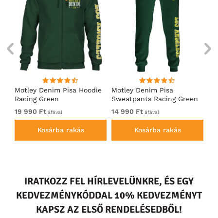
ó
Motley Denim Pisa Hoodie
Motley Denim Pisa
Mo
Racing Green
Sweatpants Racing Green
Ho
19 990 Ft
14 990 Ft
19
áfával
áfával
Kosárba rakás
Kosárba rakás
IRATKOZZ FEL HÍRLEVELÜNKRE, ÉS EGY
KEDVEZMÉNYKÓDDAL 10% KEDVEZMÉNYT
KAPSZ AZ ELSŐ RENDELÉSEDBŐL!