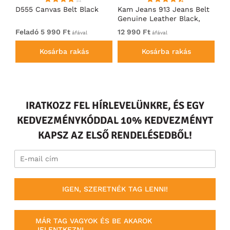
oal
D555 Canvas Belt Black
Kam Jeans 913 Jeans Belt
D5
Genuine Leather Black,
We
3,5cm
Du
Feladó 5 990 Ft
12 990 Ft
Fe
áfával
áfával
Bl
Kosárba rakás
Kosárba rakás
IRATKOZZ FEL HÍRLEVELÜNKRE, ÉS EGY
KEDVEZMÉNYKÓDDAL 10% KEDVEZMÉNYT
KAPSZ AZ ELSŐ RENDELÉSEDBŐL!
IGEN, SZERETNÉK TAG LENNI!
MÁR TAG VAGYOK ÉS BE AKAROK
JELENTKEZNI