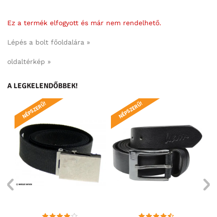
Ez a termék elfogyott és már nem rendelhető.
Lépés a bolt főoldalára »
oldaltérkép »
A LEGKELENDŐBBEK!
NÉPSZERŰ!
NÉPSZERŰ!