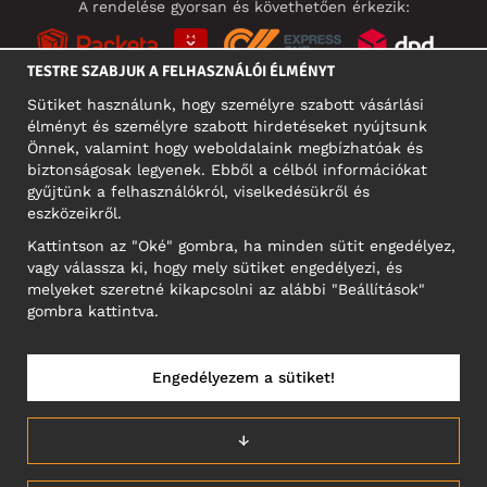
A rendelése gyorsan és követhetően érkezik:
TESTRE SZABJUK A FELHASZNÁLÓI ÉLMÉNYT
Sütiket használunk, hogy személyre szabott vásárlási
élményt és személyre szabott hirdetéseket nyújtsunk
KÖZÖSSÉGI MÉDIA
Önnek, valamint hogy weboldalaink megbízhatóak és
biztonságosak legyenek. Ebből a célból információkat
gyűjtünk a felhasználókról, viselkedésükről és
eszközeikről.
A CÉG CÍME
Kattintson az "Oké" gombra, ha minden sütit engedélyez,
Motley Denim Europe OÜ
vagy válassza ki, hogy mely sütiket engedélyezi, és
Narva mnt 5, EE-10117 Tallinn
melyeket szeretné kikapcsolni az alábbi "Beállítások"
Reg: 12356245
gombra kattintva.
NB! Ne küldjön visszárut erre a címre!
Engedélyezem a sütiket!
MAGYARORSZÁG/MAGYAR
↓