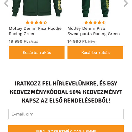
ó
Motley Denim Pisa Hoodie
Motley Denim Pisa
Mo
Racing Green
Sweatpants Racing Green
Ho
19 990 Ft
14 990 Ft
19
áfával
áfával
Kosárba rakás
Kosárba rakás
IRATKOZZ FEL HÍRLEVELÜNKRE, ÉS EGY
KEDVEZMÉNYKÓDDAL 10% KEDVEZMÉNYT
KAPSZ AZ ELSŐ RENDELÉSEDBŐL!
IGEN, SZERETNÉK TAG LENNI!