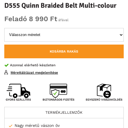
D555 Quinn Braided Belt Multi-colour
Feladó 8 990 Ft
áfával
KOSÁRBA RAKÁS
Azonnal elérhető készleten
Mérettáblázat megjelenítése
BIZTONSÁGOS FIZETÉS
GYORS SZÁLLÍTÁS
EGYSZERŰ VISSZAKÜLDÉS
TERMÉKJELLEMZŐK
Nagy méretű vászon öv