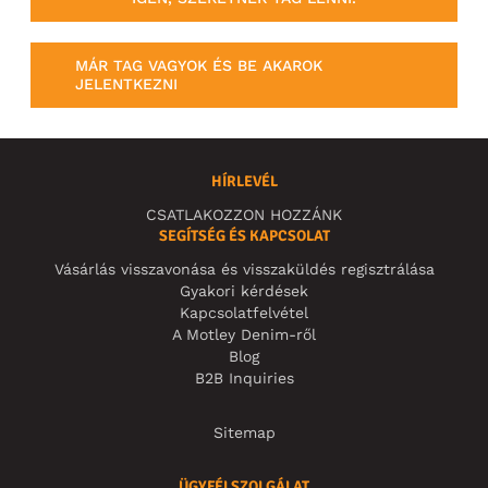
MÁR TAG VAGYOK ÉS BE AKAROK
JELENTKEZNI
HÍRLEVÉL
CSATLAKOZZON HOZZÁNK
SEGÍTSÉG ÉS KAPCSOLAT
Vásárlás visszavonása és visszaküldés regisztrálása
Gyakori kérdések
Kapcsolatfelvétel
A Motley Denim-ről
Blog
B2B Inquiries
Sitemap
ÜGYFÉLSZOLGÁLAT