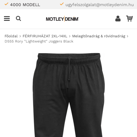
4000 MODELL
ugyfelszolgalat@motleydenim.hu
Főoldal
FÉRFIRUHÁZAT 2XL-14XL
Melegítőnadrág & rövidnadrág
D555 Rory "Lightweight" Joggers Black