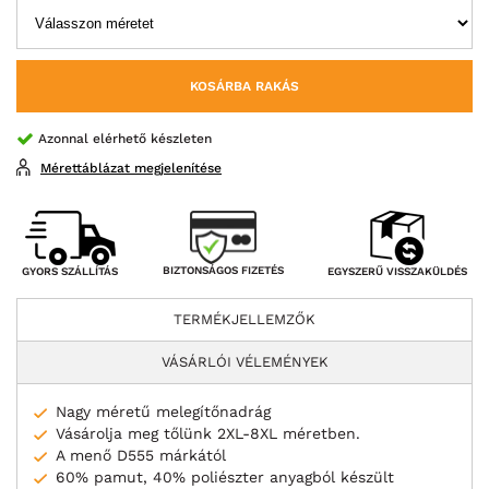
KOSÁRBA RAKÁS
Azonnal elérhető készleten
Mérettáblázat megjelenítése
BIZTONSÁGOS FIZETÉS
GYORS SZÁLLÍTÁS
EGYSZERŰ VISSZAKÜLDÉS
TERMÉKJELLEMZŐK
VÁSÁRLÓI VÉLEMÉNYEK
Nagy méretű melegítőnadrág
Vásárolja meg tőlünk 2XL-8XL méretben.
A menő D555 márkától
60% pamut, 40% poliészter anyagból készült