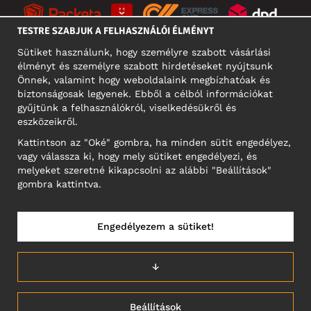
TESTRE SZABJUK A FELHASZNÁLÓI ÉLMÉNYT
Sütiket használunk, hogy személyre szabott vásárlási
élményt és személyre szabott hirdetéseket nyújtsunk
KÖZÖSSÉGI MÉDIA
Önnek, valamint hogy weboldalaink megbízhatóak és
biztonságosak legyenek. Ebből a célból információkat
gyűjtünk a felhasználókról, viselkedésükről és
eszközeikről.
A CÉG CÍME
Kattintson az "Oké" gombra, ha minden sütit engedélyez,
Motley Denim Europe OÜ
vagy válassza ki, hogy mely sütiket engedélyezi, és
Narva mnt 5, EE-10117 Tallinn
melyeket szeretné kikapcsolni az alábbi "Beállítások"
Reg: 12356245
gombra kattintva.
NB! Ne küldjön visszárut erre a címre!
Engedélyezem a sütiket!
MAGYARORSZÁG/MAGYAR
↓
Beállítások