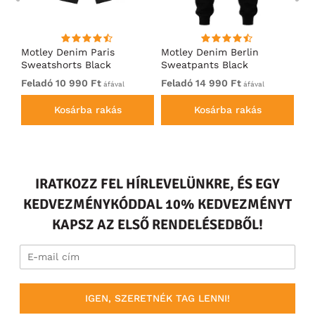
Motley Denim Paris
Motley Denim Berlin
Mo
en
Sweatshorts Black
Sweatpants Black
Sw
Feladó 10 990 Ft
Feladó 14 990 Ft
Fe
áfával
áfával
Kosárba rakás
Kosárba rakás
IRATKOZZ FEL HÍRLEVELÜNKRE, ÉS EGY
KEDVEZMÉNYKÓDDAL 10% KEDVEZMÉNYT
KAPSZ AZ ELSŐ RENDELÉSEDBŐL!
IGEN, SZERETNÉK TAG LENNI!