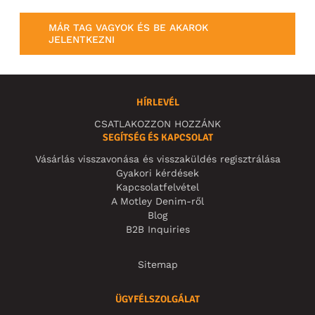
MÁR TAG VAGYOK ÉS BE AKAROK
JELENTKEZNI
HÍRLEVÉL
CSATLAKOZZON HOZZÁNK
SEGÍTSÉG ÉS KAPCSOLAT
Vásárlás visszavonása és visszaküldés regisztrálása
Gyakori kérdések
Kapcsolatfelvétel
A Motley Denim-ről
Blog
B2B Inquiries
Sitemap
ÜGYFÉLSZOLGÁLAT