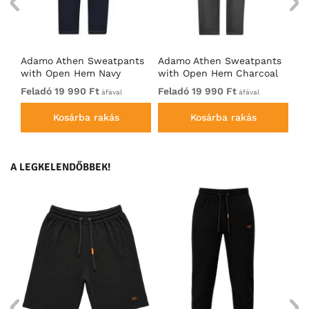
ts
Adamo Athen Sweatpants
Adamo Athen Sweatpants
Ad
with Open Hem Navy
with Open Hem Charcoal
wi
Feladó 19 990 Ft
Feladó 19 990 Ft
Fe
áfával
áfával
Kosárba rakás
Kosárba rakás
A LEGKELENDŐBBEK!