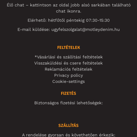
Élő chat – kattintson az oldal jobb alsó sarkában található
chat ikonra.
Elérhető: hétfőtől péntekig 07:30-15:30
E-mail küldése:
ugyfelszolgalat@motleydenim.hu
FELTÉTELEK
*Vásárlási és szállítási feltételek
Visszaküldési és csere feltételek
Reklamációs feltételek
Privacy policy
Cookie-settings
FIZETÉS
Biztonságos fizetési lehetőségek:
SZÁLLÍTÁS
A rendelése gyorsan és követhetően érkezik: