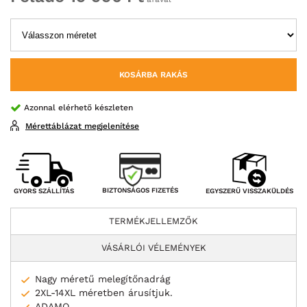
KOSÁRBA RAKÁS
Azonnal elérhető készleten
Mérettáblázat megjelenítése
BIZTONSÁGOS FIZETÉS
GYORS SZÁLLÍTÁS
EGYSZERŰ VISSZAKÜLDÉS
TERMÉKJELLEMZŐK
VÁSÁRLÓI VÉLEMÉNYEK
Nagy méretű melegítőnadrág
2XL-14XL méretben árusítjuk.
ADAMO