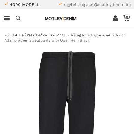
4000 MODELL
ugyfelszolgalat@motleydenim.hu
Főoldal
FÉRFIRUHÁZAT 2XL-14XL
Melegítőnadrág & rövidnadrág
Adamo Athen Sweatpants with Open Hem Black