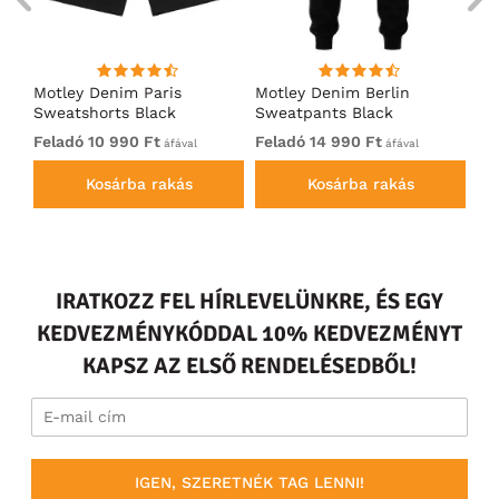
Motley Denim Paris
Motley Denim Berlin
Mo
s
Sweatshorts Black
Sweatpants Black
Sw
Feladó 10 990 Ft
Feladó 14 990 Ft
Fe
áfával
áfával
Kosárba rakás
Kosárba rakás
IRATKOZZ FEL HÍRLEVELÜNKRE, ÉS EGY
KEDVEZMÉNYKÓDDAL 10% KEDVEZMÉNYT
KAPSZ AZ ELSŐ RENDELÉSEDBŐL!
IGEN, SZERETNÉK TAG LENNI!