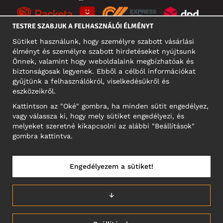
TESTRE SZABJUK A FELHASZNÁLÓI ÉLMÉNYT
Sütiket használunk, hogy személyre szabott vásárlási
élményt és személyre szabott hirdetéseket nyújtsunk
KÖZÖSSÉGI MÉDIA
Önnek, valamint hogy weboldalaink megbízhatóak és
biztonságosak legyenek. Ebből a célból információkat
gyűjtünk a felhasználókról, viselkedésükről és
eszközeikről.
A CÉG CÍME
Kattintson az "Oké" gombra, ha minden sütit engedélyez,
Motley Denim Europe OÜ
vagy válassza ki, hogy mely sütiket engedélyezi, és
Narva mnt 5, EE-10117 Tallinn
melyeket szeretné kikapcsolni az alábbi "Beállítások"
Reg: 12356245
gombra kattintva.
NB! Ne küldjön visszárut erre a címre!
Engedélyezem a sütiket!
MAGYARORSZÁG/MAGYAR
↓