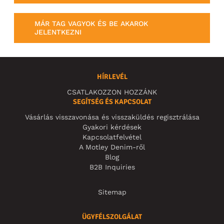
MÁR TAG VAGYOK ÉS BE AKAROK
JELENTKEZNI
HÍRLEVÉL
CSATLAKOZZON HOZZÁNK
SEGÍTSÉG ÉS KAPCSOLAT
Vásárlás visszavonása és visszaküldés regisztrálása
Gyakori kérdések
Kapcsolatfelvétel
A Motley Denim-ről
Blog
B2B Inquiries
Sitemap
ÜGYFÉLSZOLGÁLAT