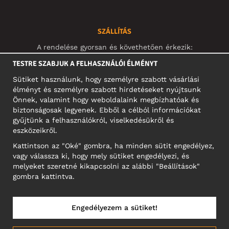
SZÁLLÍTÁS
A rendelése gyorsan és követhetően érkezik:
TESTRE SZABJUK A FELHASZNÁLÓI ÉLMÉNYT
Sütiket használunk, hogy személyre szabott vásárlási
élményt és személyre szabott hirdetéseket nyújtsunk
Önnek, valamint hogy weboldalaink megbízhatóak és
KÖZÖSSÉGI MÉDIA
biztonságosak legyenek. Ebből a célból információkat
gyűjtünk a felhasználókról, viselkedésükről és
eszközeikről.
Kattintson az "Oké" gombra, ha minden sütit engedélyez,
A CÉG CÍME
vagy válassza ki, hogy mely sütiket engedélyezi, és
Motley Denim Europe OÜ
melyeket szeretné kikapcsolni az alábbi "Beállítások"
Narva mnt 5, EE-10117 Tallinn
gombra kattintva.
Reg: 12356245
NB! Ne küldjön visszárut erre a címre!
Engedélyezem a sütiket!