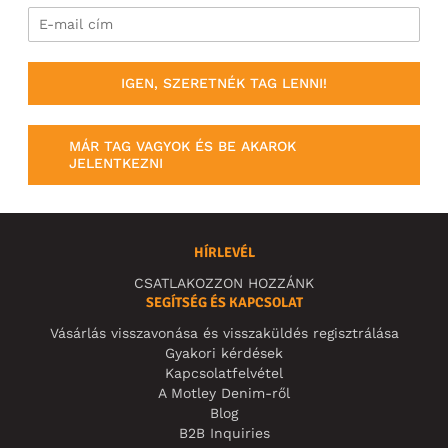
IGEN, SZERETNÉK TAG LENNI!
MÁR TAG VAGYOK ÉS BE AKAROK
JELENTKEZNI
HÍRLEVÉL
CSATLAKOZZON HOZZÁNK
SEGÍTSÉG ÉS KAPCSOLAT
Vásárlás visszavonása és visszaküldés regisztrálása
Gyakori kérdések
Kapcsolatfelvétel
A Motley Denim-ről
Blog
B2B Inquiries