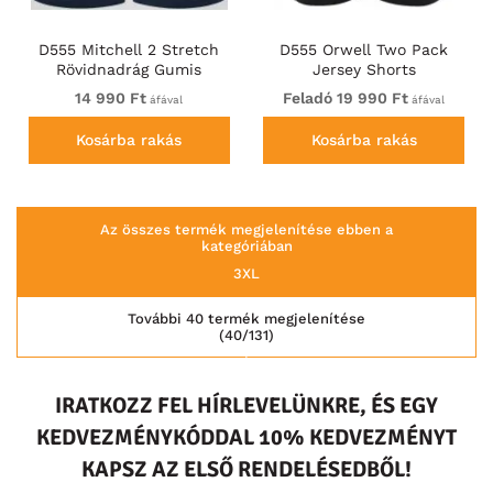
D555 Mitchell 2 Stretch
D555 Orwell Two Pack
Rövidnadrág Gumis
Jersey Shorts
Derékkal Sötétkék
14 990 Ft
Feladó 19 990 Ft
áfával
áfával
Kosárba rakás
Kosárba rakás
Az összes termék megjelenítése ebben a
kategóriában
3XL
További 40 termék megjelenítése
(40/131)
IRATKOZZ FEL HÍRLEVELÜNKRE, ÉS EGY
KEDVEZMÉNYKÓDDAL 10% KEDVEZMÉNYT
KAPSZ AZ ELSŐ RENDELÉSEDBŐL!