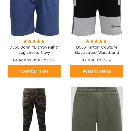
D555 John "Lightweight"
D555 Kirton Couture
Jog shorts Navy
Elasticated Waistband
Shorts Black/Charcoal
Feladó 12 990 Ft
17 990 Ft
áfával
áfával
Kosárba rakás
Kosárba rakás