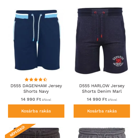
D555 DAGENHAM Jersey
D555 HARLOW Jersey
Shorts Navy
Shorts Denim Marl
14 990 Ft
14 990 Ft
áfával
áfával
Kosárba rakás
Kosárba rakás
NÉPSZERŰ!