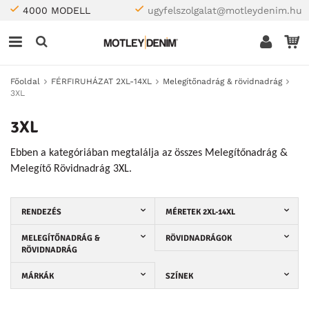
4000 MODELL
ugyfelszolgalat@motleydenim.hu
Főoldal
FÉRFIRUHÁZAT 2XL-14XL
Melegítőnadrág & rövidnadrág
3XL
3XL
Ebben a kategóriában megtalálja az összes Melegítőnadrág &
Melegítő Rövidnadrág 3XL.
RENDEZÉS
MÉRETEK 2XL-14XL
MELEGÍTŐNADRÁG &
RÖVIDNADRÁGOK
RÖVIDNADRÁG
MÁRKÁK
SZÍNEK