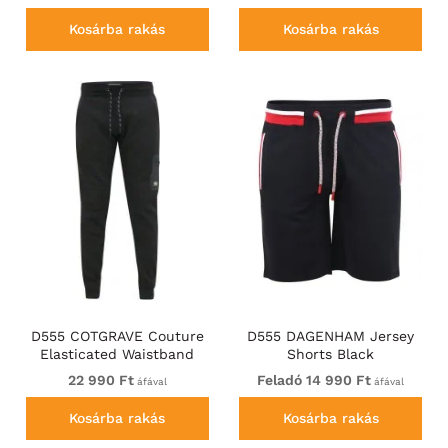
Kosárba rakás
Kosárba rakás
D555 COTGRAVE Couture
D555 DAGENHAM Jersey
Elasticated Waistband
Shorts Black
Jogger With Woven Fabric
22 990 Ft
Feladó 14 990 Ft
áfával
áfával
Trim Black
Kosárba rakás
Kosárba rakás