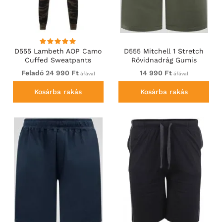
D555 Lambeth AOP Camo
D555 Mitchell 1 Stretch
Cuffed Sweatpants
Rövidnadrág Gumis
Derékkal Khaki
Feladó 24 990 Ft
14 990 Ft
áfával
áfával
Kosárba rakás
Kosárba rakás