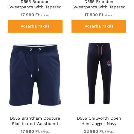
D555 Brandon
D555 Brandon
Sweatpants with Tapered
Sweatpants with Tapered
leg Black
leg Navy
17 990 Ft
17 990 Ft
áfával
áfával
Kosárba rakás
Kosárba rakás
D555 Brantham Couture
D555 Chilworth Open
Elasticated Waistband
Hem Jogger Navy
Shorts Navy
17 990 Ft
22 990 Ft
áfával
áfával