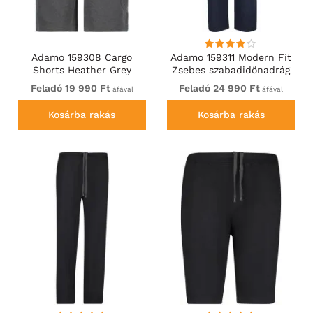
Adamo 159308 Cargo
Adamo 159311 Modern Fit
Shorts Heather Grey
Zsebes szabadidőnadrág
Sötétkék
Feladó 19 990 Ft
Feladó 24 990 Ft
áfával
áfával
Kosárba rakás
Kosárba rakás