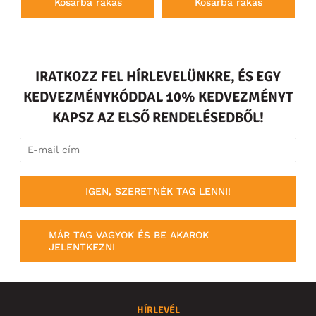
Kosárba rakás
Kosárba rakás
IRATKOZZ FEL HÍRLEVELÜNKRE, ÉS EGY
KEDVEZMÉNYKÓDDAL 10% KEDVEZMÉNYT
KAPSZ AZ ELSŐ RENDELÉSEDBŐL!
IGEN, SZERETNÉK TAG LENNI!
MÁR TAG VAGYOK ÉS BE AKAROK
JELENTKEZNI
HÍRLEVÉL