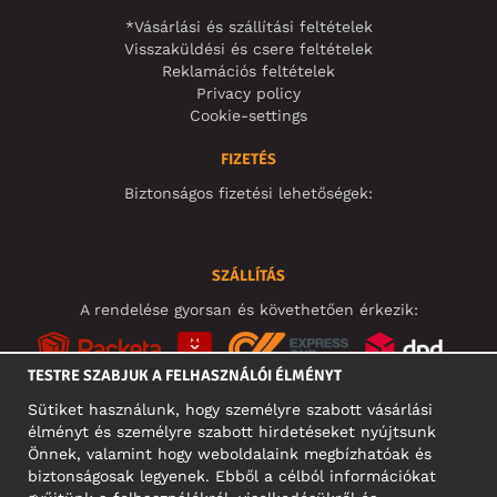
*Vásárlási és szállítási feltételek
Visszaküldési és csere feltételek
Reklamációs feltételek
Privacy policy
Cookie-settings
FIZETÉS
Biztonságos fizetési lehetőségek:
SZÁLLÍTÁS
A rendelése gyorsan és követhetően érkezik:
TESTRE SZABJUK A FELHASZNÁLÓI ÉLMÉNYT
Sütiket használunk, hogy személyre szabott vásárlási
élményt és személyre szabott hirdetéseket nyújtsunk
KÖZÖSSÉGI MÉDIA
Önnek, valamint hogy weboldalaink megbízhatóak és
biztonságosak legyenek. Ebből a célból információkat