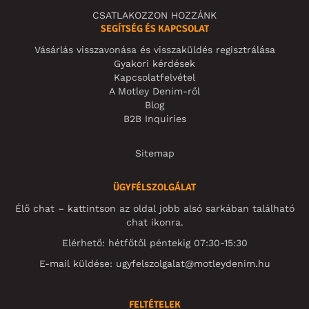
CSATLAKOZZON HOZZÁNK
SEGÍTSÉG ÉS KAPCSOLAT
Vásárlás visszavonása és visszaküldés regisztrálása
Gyakori kérdések
Kapcsolatfelvétel
A Motley Denim-ről
Blog
B2B Inquiries
Sitemap
ÜGYFÉLSZOLGÁLAT
Élő chat – kattintson az oldal jobb alsó sarkában található
chat ikonra.
Elérhető: hétfőtől péntekig 07:30-15:30
E-mail küldése:
ugyfelszolgalat@motleydenim.hu
FELTÉTELEK