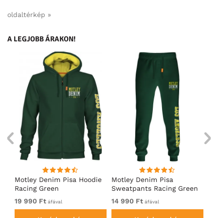
oldaltérkép »
A LEGJOBB ÁRAKON!
ó
Motley Denim Pisa Hoodie
Motley Denim Pisa
Mo
Racing Green
Sweatpants Racing Green
Ho
19 990 Ft
14 990 Ft
19
áfával
áfával