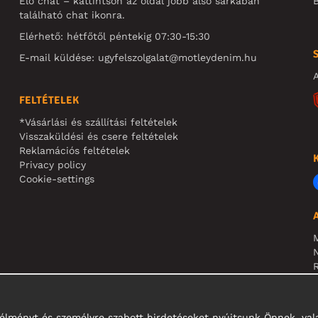
Élő chat – kattintson az oldal jobb alsó sarkában
B
található chat ikonra.
Elérhető: hétfőtől péntekig 07:30-15:30
E-mail küldése:
ugyfelszolgalat@motleydenim.hu
A
FELTÉTELEK
*Vásárlási és szállítási feltételek
Visszaküldési és csere feltételek
Reklamációs feltételek
Privacy policy
Cookie-settings
N
R
N
i élményt és személyre szabott hirdetéseket nyújtsunk Önnek, v