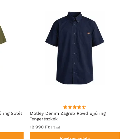
ú ing Sötét
Motley Denim Zagreb Rövid ujjú ing
Kam J
Tengerészkék
Sleeve
12 990 Ft
Felad
áfával
Kosárba rakás