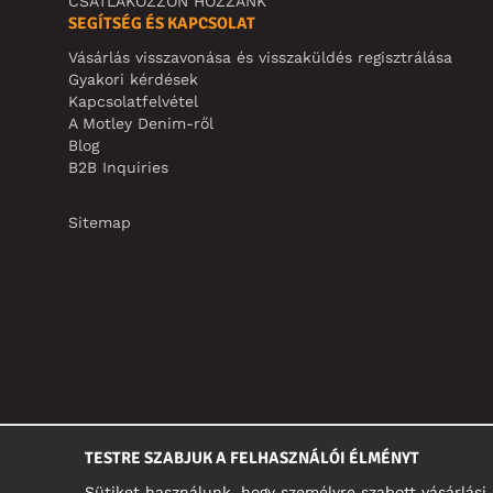
CSATLAKOZZON HOZZÁNK
SEGÍTSÉG ÉS KAPCSOLAT
Vásárlás visszavonása és visszaküldés regisztrálása
Gyakori kérdések
Kapcsolatfelvétel
A Motley Denim-ről
Blog
B2B Inquiries
Sitemap
TESTRE SZABJUK A FELHASZNÁLÓI ÉLMÉNYT
Sütiket használunk, hogy személyre szabott vásárlás