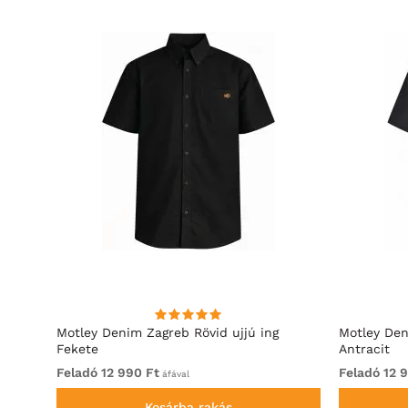
hirt
Motley Denim Zagreb Rövid ujjú ing
Motley Den
Fekete
Antracit
Feladó 12 990 Ft
Feladó 12 
áfával
Kosárba rakás