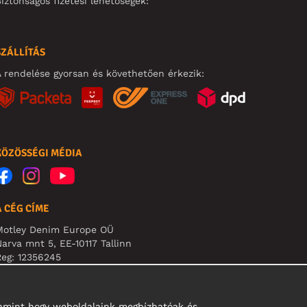
iztonságos fizetési lehetőségek:
SZÁLLÍTÁS
 rendelése gyorsan és követhetően érkezik:
KÖZÖSSÉGI MÉDIA
A CÉG CÍME
Motley Denim Europe OÜ
arva mnt 5, EE-10117 Tallinn
eg: 12356245
B! Ne küldjön visszárut erre a címre!
alamint hogy weboldalaink megbízhatóak és