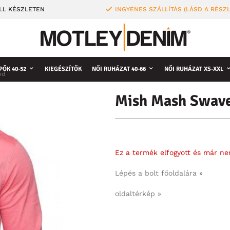
LL KÉSZLETEN
INGYENES SZÁLLÍTÁS (LÁSD A RÉSZ
PŐK 40-52
KIEGÉSZÍTŐK
NŐI RUHÁZAT 40-66
NŐI RUHÁZAT XS-XXL
ed
Mish Mash Swav
Ez a termék elfogyott és már n
Lépés a bolt főoldalára »
oldaltérkép »