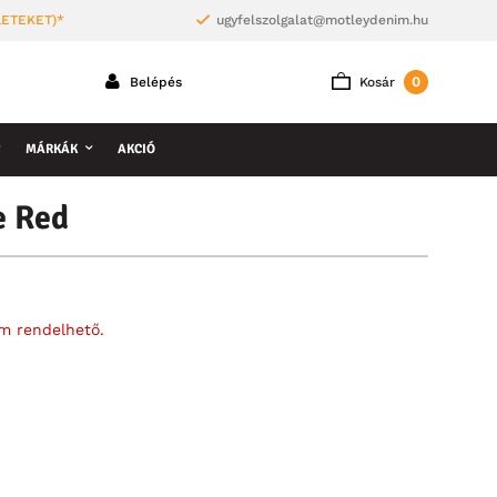
LETEKET)*
ugyfelszolgalat@motleydenim.hu
0
Belépés
Kosár
MÁRKÁK
AKCIÓ
e Red
em rendelhető.