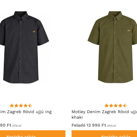
im Zagreb Rövid ujjú ing
Motley Denim Zagreb Rövid ujj
khaki
990 Ft
Feladó 12 990 Ft
áfával
áfával
Kosárba rakás
Kosárba rakás