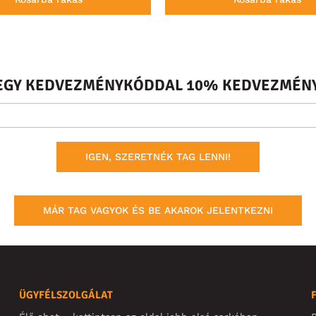
S EGY KEDVEZMÉNYKÓDDAL 10% KEDVEZMÉNY
IGEN, SZERETNÉK TAG LENNI!
MÁR TAG VAGYOK ÉS BE AKAROK JELENTKEZNI
ÜGYFÉLSZOLGÁLAT