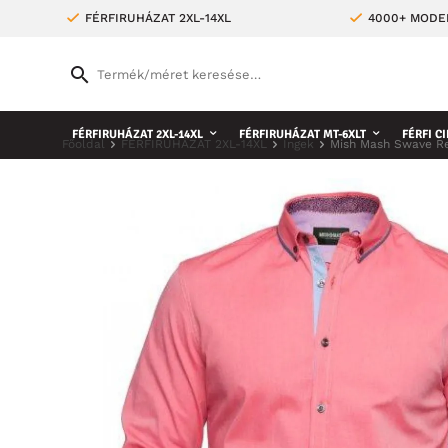
FÉRFIRUHÁZAT 2XL-14XL
4000+ MODE
FÉRFIRUHÁZAT 2XL-14XL
FÉRFIRUHÁZAT MT-6XLT
FÉRFI CI
Főoldal
FÉRFIRUHÁZAT 2XL-14XL
Ingek
Mish Mash Swave R