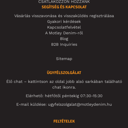
CSATLAKOZZON HOZZÁNK
SEGÍTSÉG ÉS KAPCSOLAT
Vásárlás visszavonása és visszaküldés regisztrálása
Gyakori kérdések
Kapcsolatfelvétel
A Motley Denim-ről
Blog
B2B Inquiries
Sitemap
ÜGYFÉLSZOLGÁLAT
Élő chat – kattintson az oldal jobb alsó sarkában található
chat ikonra.
Elérhető: hétfőtől péntekig 07:30-15:30
E-mail küldése:
ugyfelszolgalat@motleydenim.hu
FELTÉTELEK