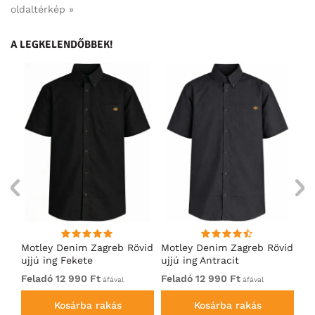
oldaltérkép »
A LEGKELENDŐBBEK!
Motley Denim Zagreb Rövid
Motley Denim Zagreb Rövid
Mo
ujjú ing Fekete
ujjú ing Antracit
uj
Feladó 12 990 Ft
Feladó 12 990 Ft
Fe
áfával
áfával
Kosárba rakás
Kosárba rakás