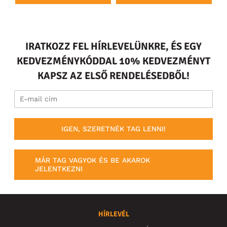
IRATKOZZ FEL HÍRLEVELÜNKRE, ÉS EGY
KEDVEZMÉNYKÓDDAL 10% KEDVEZMÉNYT
KAPSZ AZ ELSŐ RENDELÉSEDBŐL!
IGEN, SZERETNÉK TAG LENNI!
MÁR TAG VAGYOK ÉS BE AKAROK
JELENTKEZNI
HÍRLEVÉL