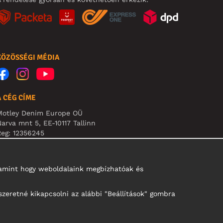
KÖZÖSSÉGI MÉDIA
A CÉG CÍME
Motley Denim Europe OÜ
arva mnt 5, EE-10117 Tallinn
eg: 12356245
B! Ne küldjön visszárut erre a címre!
alamint hogy weboldalaink megbízhatóak és
szeretné kikapcsolni az alábbi "Beállítások" gombra