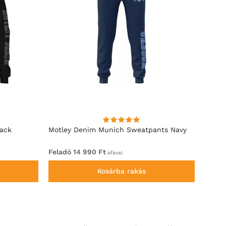
lack
Motley Denim Munich Sweatpants Navy
Motle
Feladó 14 990 Ft
Felad
áfával
Kosárba rakás