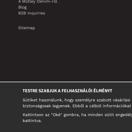
A Motley Denim-ről
Blog
B2B Inquiries
Sitemap
TESTRE SZABJUK A FELHASZNÁLÓI ÉLMÉNYT
Sütiket használunk, hogy személyre szabott vásárlás
biztonságosak legyenek. Ebből a célból információkat 
Kattintson az "Oké" gombra, ha minden sütit engedélye
kattintva.
MAGYARORSZÁG/MAGYAR