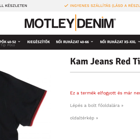
LL KÉSZLETEN
INGYENES SZÁLLÍTÁS (LÁSD A RÉSZ
PŐK 40-52
KIEGÉSZÍTŐK
NŐI RUHÁZAT 40-66
NŐI RUHÁZAT XS-XXL
Tip Polo
Kam Jeans Red Ti
Ez a termék elfogyott és már n
Lépés a bolt főoldalára »
oldaltérkép »