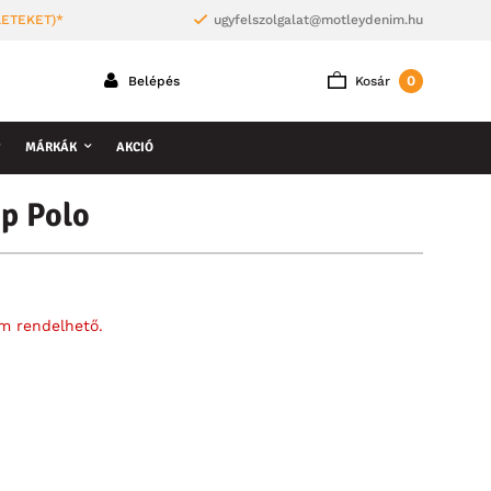
LETEKET)*
ugyfelszolgalat@motleydenim.hu
0
Belépés
Kosár
MÁRKÁK
AKCIÓ
p Polo
em rendelhető.