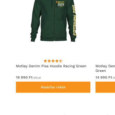
Motley Denim Pisa Hoodie Racing Green
Motley Den
Green
19 990 Ft
14 990 Ft
áfával
áf
Kosárba rakás