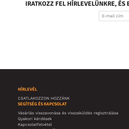
IRATKOZZ FEL HÍRLEVELÜNKRE, É
HÍRLEVÉL
CSATLAKOZZON HOZZÁNK
SEGÍTSÉG ÉS KAPCSOLAT
Vásárlás visszavonása és visszaküldés regisztrálása
Gyakori kérdések
Kapcsolatfelvétel