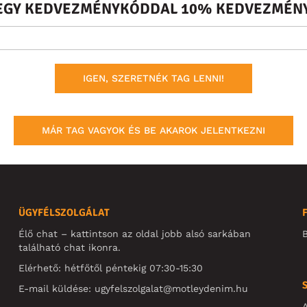
S EGY KEDVEZMÉNYKÓDDAL 10% KEDVEZMÉNY
IGEN, SZERETNÉK TAG LENNI!
MÁR TAG VAGYOK ÉS BE AKAROK JELENTKEZNI
ÜGYFÉLSZOLGÁLAT
Élő chat – kattintson az oldal jobb alsó sarkában
B
található chat ikonra.
Elérhető: hétfőtől péntekig 07:30-15:30
E-mail küldése:
ugyfelszolgalat@motleydenim.hu
A