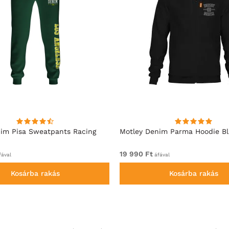
im Pisa Sweatpants Racing
Motley Denim Parma Hoodie B
19 990 Ft
ával
áfával
Kosárba rakás
Kosárba rakás