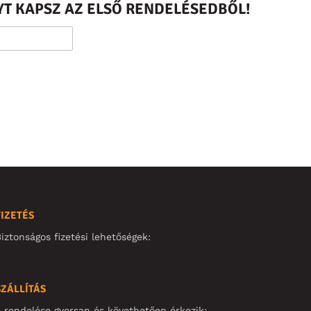
T KAPSZ AZ ELSŐ RENDELÉSEDBŐL!
FIZETÉS
iztonságos fizetési lehetőségek:
SZÁLLÍTÁS
 rendelése gyorsan és követhetően érkezik: