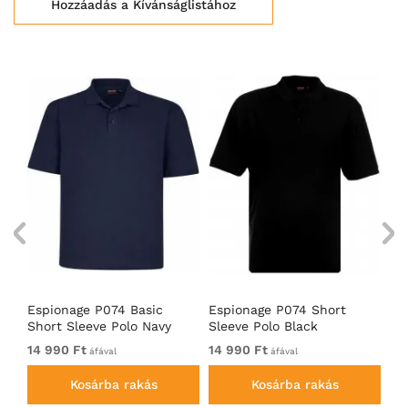
Hozzáadás a Kívánságlistához
Espionage P074 Basic
Espionage P074 Short
Es
Short Sleeve Polo Navy
Sleeve Polo Black
Pi
14 990 Ft
14 990 Ft
14
áfával
áfával
Kosárba rakás
Kosárba rakás