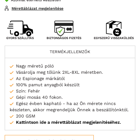
Mérettáblázat megjelenítése
BIZTONSÁGOS FIZETÉS
GYORS SZÁLLÍTÁS
EGYSZERŰ VISSZAKÜLDÉS
TERMÉKJELLEMZŐK
Nagy méretű póló
Vásárolja meg tőlünk 2XL-8XL méretben.
Az Espionage márkától
100% pamut anyagból készült
Szín: Fehér
Gépi mosás 40 fokon.
Egész évben kapható - ha az Ön mérete nincs
készleten, akkor megrendeljük Önnek a beszállítónktól.
200 GSM
Kattintson ide a mérettáblázat megjelenítéséhez.