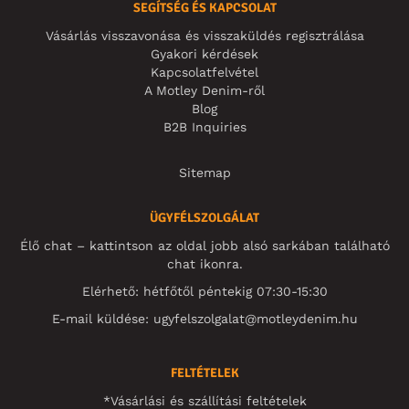
SEGÍTSÉG ÉS KAPCSOLAT
Vásárlás visszavonása és visszaküldés regisztrálása
Gyakori kérdések
Kapcsolatfelvétel
A Motley Denim-ről
Blog
B2B Inquiries
Sitemap
ÜGYFÉLSZOLGÁLAT
Élő chat – kattintson az oldal jobb alsó sarkában található
chat ikonra.
Elérhető: hétfőtől péntekig 07:30-15:30
E-mail küldése:
ugyfelszolgalat@motleydenim.hu
FELTÉTELEK
*Vásárlási és szállítási feltételek