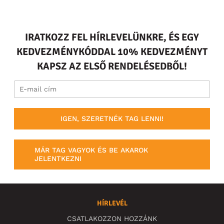
IRATKOZZ FEL HÍRLEVELÜNKRE, ÉS EGY
KEDVEZMÉNYKÓDDAL 10% KEDVEZMÉNYT
KAPSZ AZ ELSŐ RENDELÉSEDBŐL!
IGEN, SZERETNÉK TAG LENNI!
MÁR TAG VAGYOK ÉS BE AKAROK
JELENTKEZNI
HÍRLEVÉL
CSATLAKOZZON HOZZÁNK