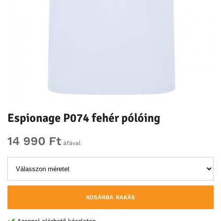
Espionage P074 fehér pólóing
14 990 Ft
áfával
KOSÁRBA RAKÁS
Azonnal elérhető készleten