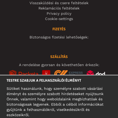
Visszaküldési és csere feltételek
Reklamációs feltételek
Privacy policy
Cookie-settings
FIZETÉS
Biztonságos fizetési lehetőségek:
SZÁLLÍTÁS
A rendelése gyorsan és követhetően érkezik:
TESTRE SZABJUK A FELHASZNÁLÓI ÉLMÉNYT
Sütiket használunk, hogy személyre szabott vásárlási
élményt és személyre szabott hirdetéseket nyújtsunk
KÖZÖSSÉGI MÉDIA
Önnek, valamint hogy weboldalaink megbízhatóak és
biztonságosak legyenek. Ebből a célból információkat
gyűjtünk a felhasználókról, viselkedésükről és
eszközeikről.
A CÉG CÍME