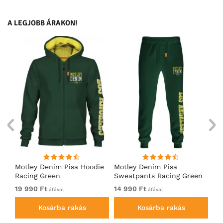
A LEGJOBB ÁRAKON!
ó
Motley Denim Pisa Hoodie
Motley Denim Pisa
Mo
Racing Green
Sweatpants Racing Green
Ho
19 990 Ft
14 990 Ft
19
áfával
áfával
Kosárba rakás
Kosárba rakás