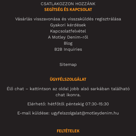
CSATLAKOZZON HOZZÁNK
SEGÍTSÉG ÉS KAPCSOLAT
Vásárlás visszavonása és visszaküldés regisztrálása
Gyakori kérdések
Kapcsolatfelvétel
A Motley Denim-ről
Blog
B2B Inquiries
Sitemap
ÜGYFÉLSZOLGÁLAT
Élő chat – kattintson az oldal jobb alsó sarkában található
chat ikonra.
Elérhető: hétfőtől péntekig 07:30-15:30
E-mail küldése:
ugyfelszolgalat@motleydenim.hu
FELTÉTELEK