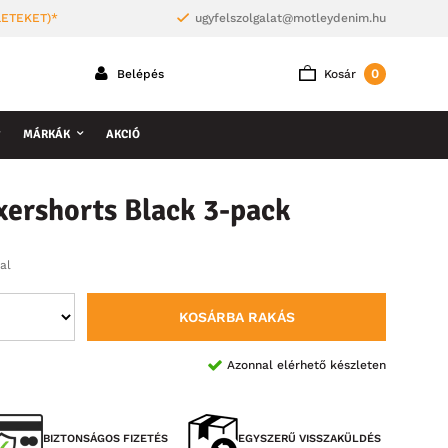
LETEKET)*
ugyfelszolgalat@motleydenim.hu
0
Belépés
Kosár
MÁRKÁK
AKCIÓ
ershorts Black 3-pack
al
KOSÁRBA RAKÁS
Azonnal elérhető készleten
BIZTONSÁGOS FIZETÉS
EGYSZERŰ VISSZAKÜLDÉS