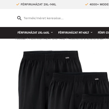
FÉRFIRUHÁZAT 2XL-14XL
4000+ MODE
FÉRFIRUHÁZAT 2XL-14XL
FÉRFIRUHÁZAT MT-6XLT
FÉRFI CI
Főoldal
FÉRFIRUHÁZAT 2XL-14XL
Alsónemű & strandruhák