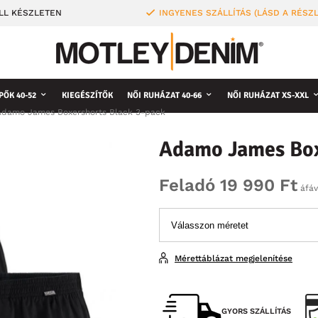
LL KÉSZLETEN
INGYENES SZÁLLÍTÁS (LÁSD A RÉSZ
PŐK 40-52
KIEGÉSZÍTŐK
NŐI RUHÁZAT 40-66
NŐI RUHÁZAT XS-XXL
Adamo James Boxershorts Black 3-pack
Adamo James Box
Feladó 19 990 Ft
áfáv
Mérettáblázat megjelenítése
GYORS SZÁLLÍTÁS