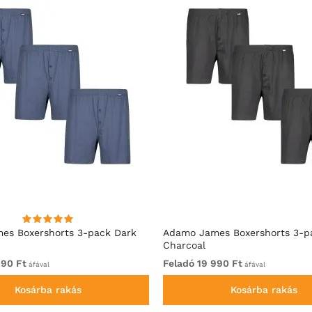
es Boxershorts 3-pack Dark
Adamo James Boxershorts 3-p
Charcoal
990 Ft
Feladó 19 990 Ft
áfával
áfával
Kosárba rakás
Kosárba rakás