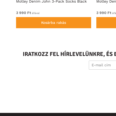
 3-
Motley Denim John 3-Pack Socks Black
Motley Den
3 990 Ft
3 990 Ft
áfával
áfá
Kosárba rakás
IRATKOZZ FEL HÍRLEVELÜNKRE, É