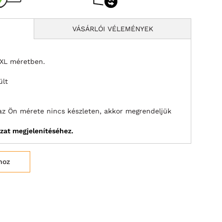
VÁSÁRLÓI VÉLEMÉNYEK
8XL méretben.
ült
az Ön mérete nincs készleten, akkor megrendeljük
ázat megjelenítéséhez.
hoz