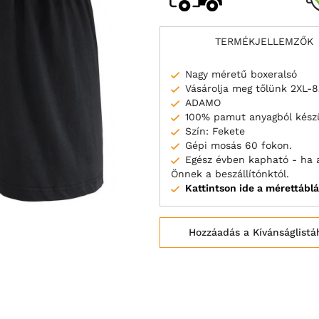
TERMÉKJELLEMZŐK
Nagy méretű boxeralsó
Vásárolja meg tőlünk 2XL-
ADAMO
100% pamut anyagból kész
Szín: Fekete
Gépi mosás 60 fokon.
Egész évben kapható - ha 
Önnek a beszállítónktól.
Kattintson ide a mérettábl
Hozzáadás a Kívánságlistá