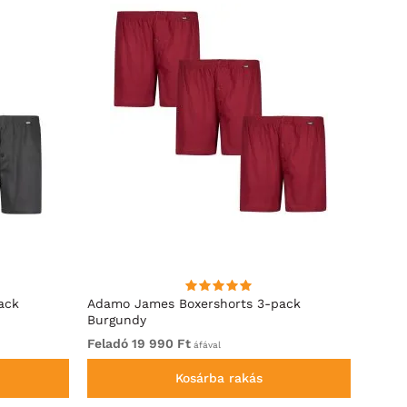
ack
Adamo James Boxershorts 3-pack
Adamo
Burgundy
Feladó 19 990 Ft
Felad
áfával
Kosárba rakás