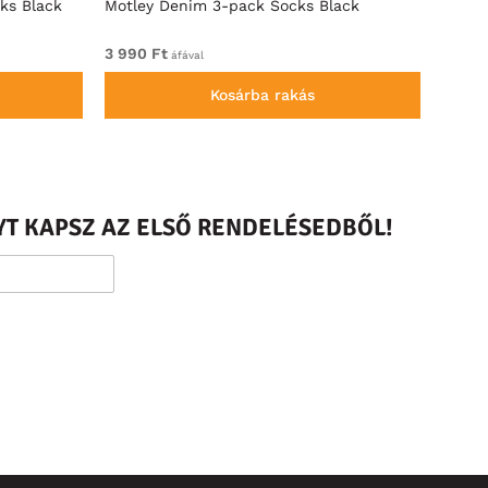
ks Black
Motley Denim 3-pack Socks Black
Motle
Black
3 990 Ft
Felad
áfával
Kosárba rakás
T KAPSZ AZ ELSŐ RENDELÉSEDBŐL!