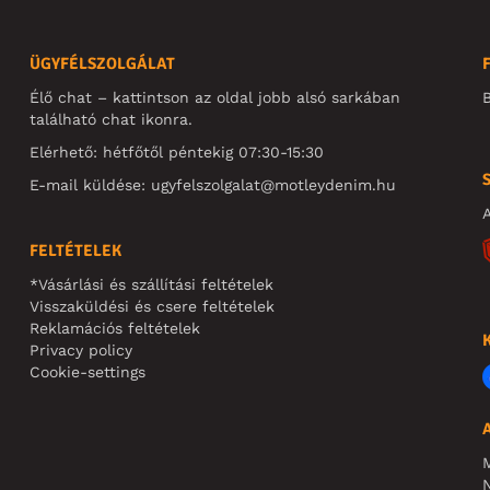
ÜGYFÉLSZOLGÁLAT
Élő chat – kattintson az oldal jobb alsó sarkában
B
található chat ikonra.
Elérhető: hétfőtől péntekig 07:30-15:30
E-mail küldése:
ugyfelszolgalat@motleydenim.hu
A
FELTÉTELEK
*Vásárlási és szállítási feltételek
Visszaküldési és csere feltételek
Reklamációs feltételek
Privacy policy
Cookie-settings
N