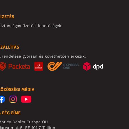
FIZETÉS
iztonságos fizetési lehetőségek:
SZÁLLÍTÁS
 rendelése gyorsan és követhetően érkezik:
KÖZÖSSÉGI MÉDIA
A CÉG CÍME
Motley Denim Europe OÜ
arva mnt 5, EE-10117 Tallinn