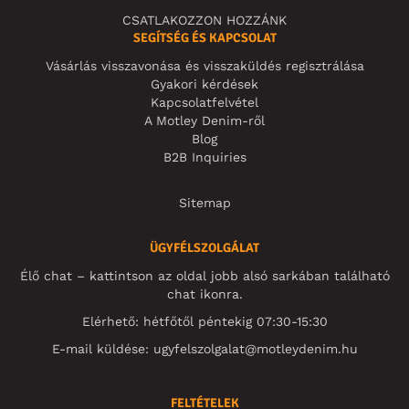
CSATLAKOZZON HOZZÁNK
SEGÍTSÉG ÉS KAPCSOLAT
Vásárlás visszavonása és visszaküldés regisztrálása
Gyakori kérdések
Kapcsolatfelvétel
A Motley Denim-ről
Blog
B2B Inquiries
Sitemap
ÜGYFÉLSZOLGÁLAT
Élő chat – kattintson az oldal jobb alsó sarkában található
chat ikonra.
Elérhető: hétfőtől péntekig 07:30-15:30
E-mail küldése:
ugyfelszolgalat@motleydenim.hu
FELTÉTELEK