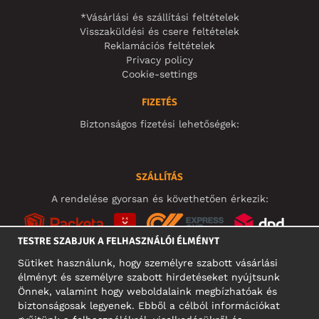
*Vásárlási és szállítási feltételek
Visszaküldési és csere feltételek
Reklamációs feltételek
Privacy policy
Cookie-settings
FIZETÉS
Biztonságos fizetési lehetőségek:
SZÁLLÍTÁS
A rendelése gyorsan és követhetően érkezik:
TESTRE SZABJUK A FELHASZNÁLÓI ÉLMÉNYT
Sütiket használunk, hogy személyre szabott vásárlási
élményt és személyre szabott hirdetéseket nyújtsunk
KÖZÖSSÉGI MÉDIA
Önnek, valamint hogy weboldalaink megbízhatóak és
biztonságosak legyenek. Ebből a célból információkat