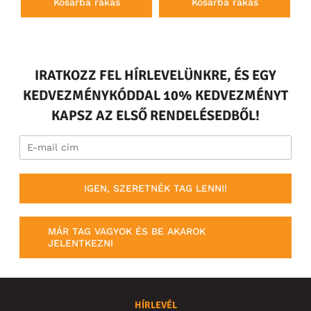
Kosárba rakás
Kosárba rakás
IRATKOZZ FEL HÍRLEVELÜNKRE, ÉS EGY
KEDVEZMÉNYKÓDDAL 10% KEDVEZMÉNYT
KAPSZ AZ ELSŐ RENDELÉSEDBŐL!
IGEN, SZERETNÉK TAG LENNI!
MÁR TAG VAGYOK ÉS BE AKAROK
JELENTKEZNI
HÍRLEVÉL