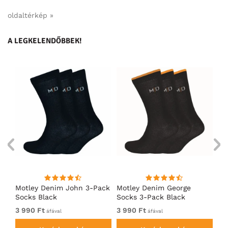
oldaltérkép »
A LEGKELENDŐBBEK!
Motley Denim John 3-Pack
Motley Denim George
Mo
l
Socks Black
Socks 3-Pack Black
So
3 990 Ft
3 990 Ft
3 
áfával
áfával