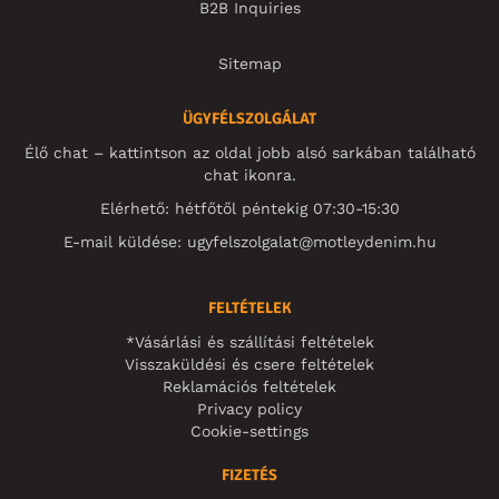
B2B Inquiries
Sitemap
ÜGYFÉLSZOLGÁLAT
Élő chat – kattintson az oldal jobb alsó sarkában található
chat ikonra.
Elérhető: hétfőtől péntekig 07:30-15:30
E-mail küldése:
ugyfelszolgalat@motleydenim.hu
FELTÉTELEK
*Vásárlási és szállítási feltételek
Visszaküldési és csere feltételek
Reklamációs feltételek
Privacy policy
Cookie-settings
FIZETÉS