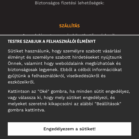
Biztonságos fizetési lehetőségek:
SZÁLLÍTÁS
A rendelése gyorsan és követhetően érkezik:
TESTRE SZABJUK A FELHASZNÁLÓI ÉLMÉNYT
Sütiket használunk, hogy személyre szabott vásárlási
élményt és személyre szabott hirdetéseket nyújtsunk
Önnek, valamint hogy weboldalaink megbízhatóak és
KÖZÖSSÉGI MÉDIA
biztonságosak legyenek. Ebből a célból információkat
gyűjtünk a felhasználókról, viselkedésükről és
eszközeikről.
Kattintson az "Oké" gombra, ha minden sütit engedélyez,
A CÉG CÍME
vagy válassza ki, hogy mely sütiket engedélyezi, és
Motley Denim Europe OÜ
melyeket szeretné kikapcsolni az alábbi "Beállítások"
Narva mnt 5, EE-10117 Tallinn
gombra kattintva.
Reg: 12356245
NB! Ne küldjön visszárut erre a címre!
Engedélyezem a sütiket!