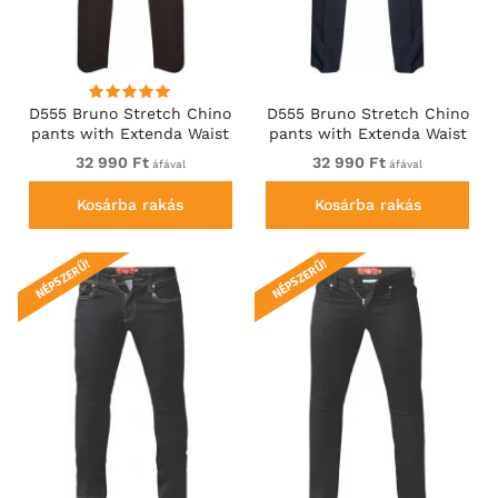
D555 Bruno Stretch Chino
D555 Bruno Stretch Chino
pants with Extenda Waist
pants with Extenda Waist
Black
Indigo Blue
32 990 Ft
32 990 Ft
áfával
áfával
Kosárba rakás
Kosárba rakás
NÉPSZERŰ!
NÉPSZERŰ!