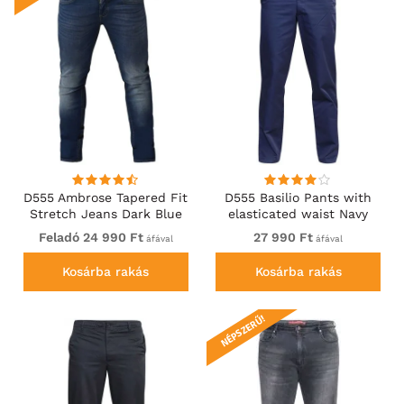
D555 Ambrose Tapered Fit
D555 Basilio Pants with
Stretch Jeans Dark Blue
elasticated waist Navy
Feladó 24 990 Ft
27 990 Ft
áfával
áfával
Kosárba rakás
Kosárba rakás
NÉPSZERŰ!