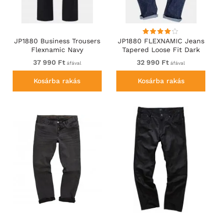
JP1880 Business Trousers
JP1880 FLEXNAMIC Jeans
Flexnamic Navy
Tapered Loose Fit Dark
Denim Blue
37 990 Ft
32 990 Ft
áfával
áfával
Kosárba rakás
Kosárba rakás