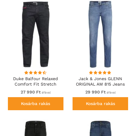
Duke Balfour Relaxed
Jack & Jones GLENN
Comfort Fit Stretch
ORIGINAL AM 815 Jeans
Jeans With Elasticated
Blue Denim
27 990 Ft
29 990 Ft
áfával
áfával
Waist Black
Kosárba rakás
Kosárba rakás