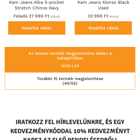
Kam Jeans Alba 5-pocket
Kam Jeans Alonso Black
Stretch Chinos Navy
Used
Feladó 27 990 Ft
22 990 Ft
áfával
áfával
Kosárba rakás
Kosárba rakás
Az összes termék megjelenítése ebben a
kategóriában
W40 L34
További 15 termék megjelenítése
(40/55)
IRATKOZZ FEL HÍRLEVELÜNKRE, ÉS EGY
KEDVEZMÉNYKÓDDAL 10% KEDVEZMÉNYT