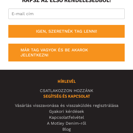
KAPSZ AZ ELSŐ RENDELÉSEDBŐL!
IGEN, SZERETNÉK TAG LENNI!
MÁR TAG VAGYOK ÉS BE AKAROK
JELENTKEZNI
HÍRLEVÉL
CSATLAKOZZON HOZZÁNK
SEGÍTSÉG ÉS KAPCSOLAT
Vásárlás visszavonása és visszaküldés regisztrálása
Gyakori kérdések
Kapcsolatfelvétel
A Motley Denim-ről
Blog