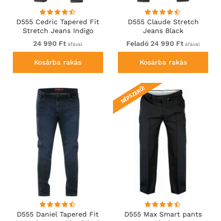
D555 Cedric Tapered Fit
D555 Claude Stretch
Stretch Jeans Indigo
Jeans Black
24 990 Ft
Feladó 24 990 Ft
áfával
áfával
Kosárba rakás
Kosárba rakás
NÉPSZERŰ!
D555 Daniel Tapered Fit
D555 Max Smart pants