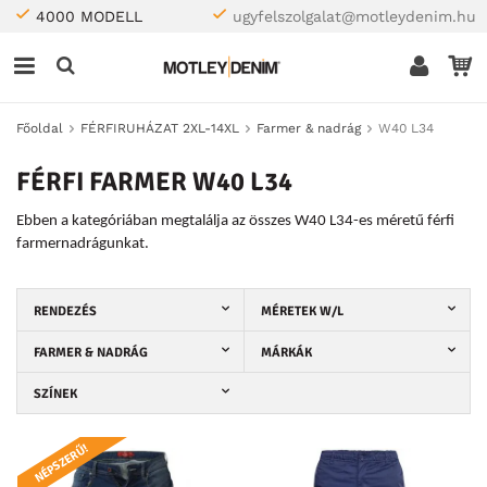
4000 MODELL
ugyfelszolgalat@motleydenim.hu
Főoldal
FÉRFIRUHÁZAT 2XL-14XL
Farmer & nadrág
W40 L34
FÉRFI FARMER W40 L34
Ebben a kategóriában megtalálja az összes W40 L34-es méretű férfi
farmernadrágunkat.
RENDEZÉS
MÉRETEK W/L
FARMER & NADRÁG
MÁRKÁK
SZÍNEK
NÉPSZERŰ!