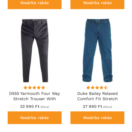
Kosárba rakás
Kosárba rakás
D555 Yarmouth Four Way
Duke Bailey Relaxed
Stretch Trouser With
Comfort Fit Stretch
Flexible Waistband Black
Jeans With Elasticated
32 990 Ft
27 990 Ft
áfával
áfával
Waist Stonewash
Kosárba rakás
Kosárba rakás