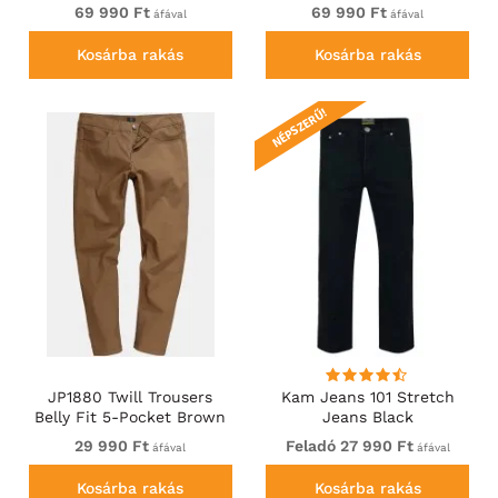
Nubuck Dark Brown
Nappa Black
69 990 Ft
69 990 Ft
áfával
áfával
Kosárba rakás
Kosárba rakás
NÉPSZERŰ!
JP1880 Twill Trousers
Kam Jeans 101 Stretch
Belly Fit 5-Pocket Brown
Jeans Black
29 990 Ft
Feladó 27 990 Ft
áfával
áfával
Kosárba rakás
Kosárba rakás