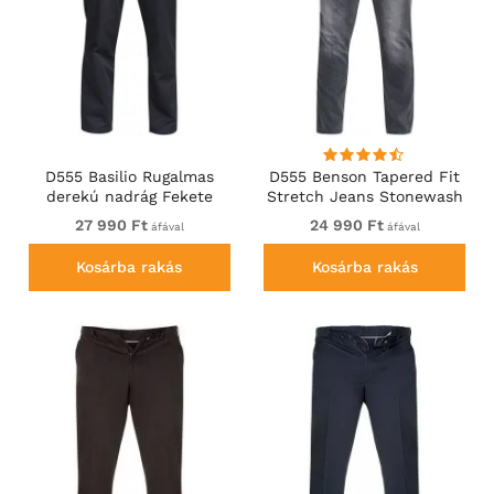
D555 Basilio Rugalmas
D555 Benson Tapered Fit
derekú nadrág Fekete
Stretch Jeans Stonewash
27 990 Ft
24 990 Ft
áfával
áfával
Kosárba rakás
Kosárba rakás