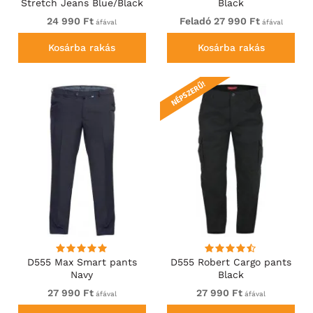
Stretch Jeans Blue/Black
Black
Wash
24 990 Ft
Feladó 27 990 Ft
áfával
áfával
Kosárba rakás
Kosárba rakás
NÉPSZERŰ!
D555 Max Smart pants
D555 Robert Cargo pants
Navy
Black
27 990 Ft
27 990 Ft
áfával
áfával