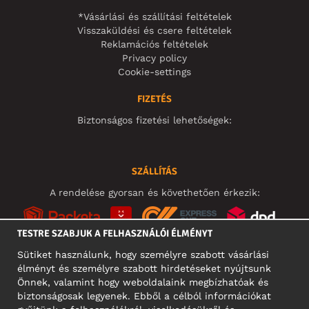
*Vásárlási és szállítási feltételek
Visszaküldési és csere feltételek
Reklamációs feltételek
Privacy policy
Cookie-settings
FIZETÉS
Biztonságos fizetési lehetőségek:
SZÁLLÍTÁS
A rendelése gyorsan és követhetően érkezik:
TESTRE SZABJUK A FELHASZNÁLÓI ÉLMÉNYT
Sütiket használunk, hogy személyre szabott vásárlási
élményt és személyre szabott hirdetéseket nyújtsunk
KÖZÖSSÉGI MÉDIA
Önnek, valamint hogy weboldalaink megbízhatóak és
biztonságosak legyenek. Ebből a célból információkat