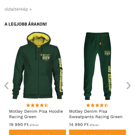
oldaltérkép »
A LEGJOBB ÁRAKON!
ó
Motley Denim Pisa Hoodie
Motley Denim Pisa
Mo
Racing Green
Sweatpants Racing Green
Ho
19 990 Ft
14 990 Ft
19
áfával
áfával