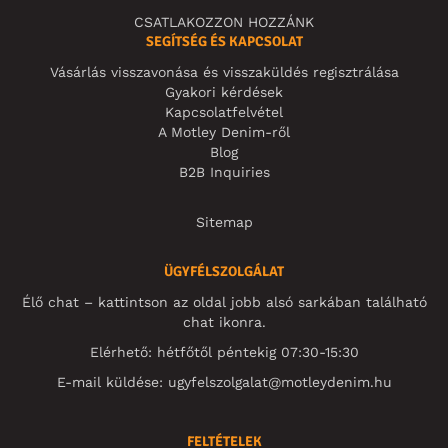
CSATLAKOZZON HOZZÁNK
SEGÍTSÉG ÉS KAPCSOLAT
Vásárlás visszavonása és visszaküldés regisztrálása
Gyakori kérdések
Kapcsolatfelvétel
A Motley Denim-ről
Blog
B2B Inquiries
Sitemap
ÜGYFÉLSZOLGÁLAT
Élő chat – kattintson az oldal jobb alsó sarkában található
chat ikonra.
Elérhető: hétfőtől péntekig 07:30-15:30
E-mail küldése:
ugyfelszolgalat@motleydenim.hu
FELTÉTELEK