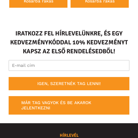
Kosárba rakás
Kosárba rakás
IRATKOZZ FEL HÍRLEVELÜNKRE, ÉS EGY
KEDVEZMÉNYKÓDDAL 10% KEDVEZMÉNYT
KAPSZ AZ ELSŐ RENDELÉSEDBŐL!
IGEN, SZERETNÉK TAG LENNI!
MÁR TAG VAGYOK ÉS BE AKAROK
JELENTKEZNI
HÍRLEVÉL