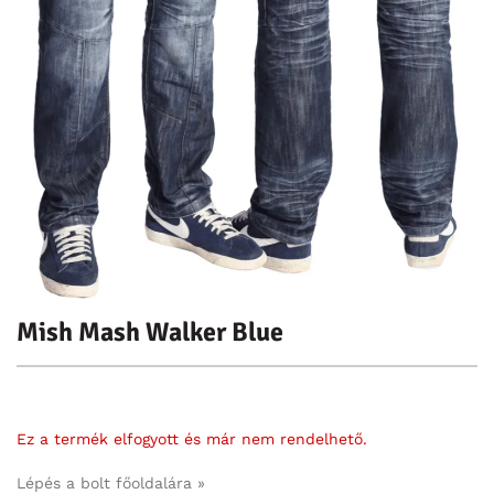
Mish Mash Walker Blue
Ez a termék elfogyott és már nem rendelhető.
Lépés a bolt főoldalára »