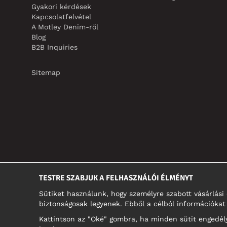
Gyakori kérdések
Kapcsolatfelvétel
A Motley Denim-ről
Blog
B2B Inquiries
Sitemap
TESTRE SZABJUK A FELHASZNÁLÓI ÉLMÉNYT
Sütiket használunk, hogy személyre szabott vásárlás
biztonságosak legyenek. Ebből a célból információkat 
Kattintson az "Oké" gombra, ha minden sütit engedélye