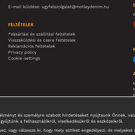
E-mail küldése:
ugyfelszolgalat@motleydenim.hu
A
FELTÉTELEK
*Vásárlási és szállítási feltételek
Visszaküldési és csere feltételek
Reklamációs feltételek
Privacy policy
Cookie-settings
N
R
N
i élményt és személyre szabott hirdetéseket nyújtsunk Önnek, v
gyűjtünk a felhasználókról, viselkedésükről és eszközeikről.
z, vagy válassza ki, hogy mely sütiket engedélyezi, és melyeket 