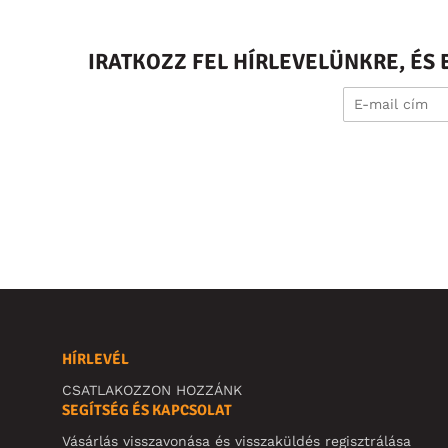
IRATKOZZ FEL HÍRLEVELÜNKRE, É
HÍRLEVÉL
CSATLAKOZZON HOZZÁNK
SEGÍTSÉG ÉS KAPCSOLAT
Vásárlás visszavonása és visszaküldés regisztrálása