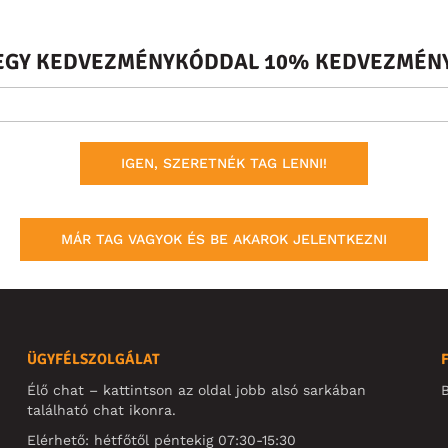
S EGY KEDVEZMÉNYKÓDDAL 10% KEDVEZMÉNY
IGEN, SZERETNÉK TAG LENNI!
MÁR TAG VAGYOK ÉS BE AKAROK JELENTKEZNI
ÜGYFÉLSZOLGÁLAT
Élő chat – kattintson az oldal jobb alsó sarkában
B
található chat ikonra.
Elérhető: hétfőtől péntekig 07:30-15:30