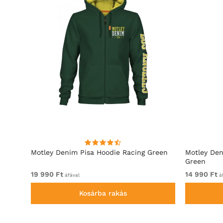
Motley Denim Pisa Hoodie Racing Green
Motley Den
Green
19 990 Ft
14 990 Ft
áfával
áf
Kosárba rakás