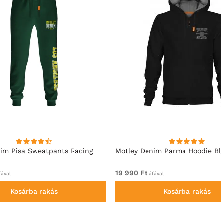
im Pisa Sweatpants Racing
Motley Denim Parma Hoodie B
19 990 Ft
ával
áfával
Kosárba rakás
Kosárba rakás