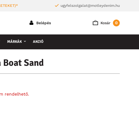
LETEKET)*
ugyfelszolgalat@motleydenim.hu
0
Belépés
Kosár
MÁRKÁK
AKCIÓ
 Boat Sand
em rendelhető.