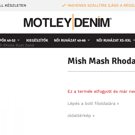
LL KÉSZLETEN
INGYENES SZÁLLÍTÁS (LÁSD A RÉSZ
PŐK 40-52
KIEGÉSZÍTŐK
NŐI RUHÁZAT 40-66
NŐI RUHÁZAT XS-XXL
sh Rhoda Boat Sand
Mish Mash Rhoda
Ez a termék elfogyott és már n
Lépés a bolt főoldalára »
oldaltérkép »