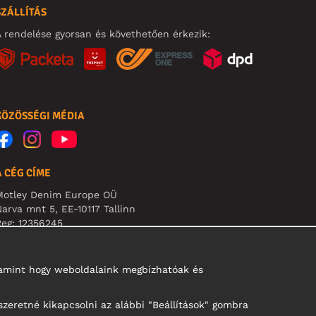
SZÁLLÍTÁS
 rendelése gyorsan és követhetően érkezik:
KÖZÖSSÉGI MÉDIA
A CÉG CÍME
Motley Denim Europe OÜ
arva mnt 5, EE-10117 Tallinn
eg: 12356245
B! Ne küldjön visszárut erre a címre!
alamint hogy weboldalaink megbízhatóak és
szeretné kikapcsolni az alábbi "Beállítások" gombra