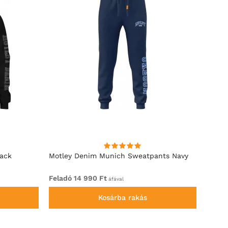
lack
Motley Denim Munich Sweatpants Navy
Motle
Feladó 14 990 Ft
Felad
áfával
Kosárba rakás