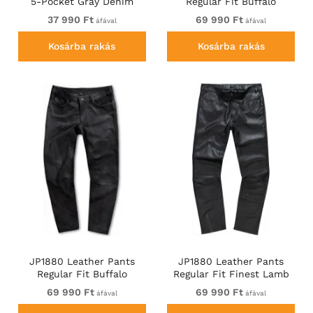
5-Pocket Gray Denim
Regular Fit Buffalo
Nubuck Black
37 990 Ft
69 990 Ft
áfával
áfával
Kosárba rakás
Kosárba rakás
JP1880 Leather Pants
JP1880 Leather Pants
Regular Fit Buffalo
Regular Fit Finest Lamb
Nubuck Dark Brown
Nappa Black
69 990 Ft
69 990 Ft
áfával
áfával