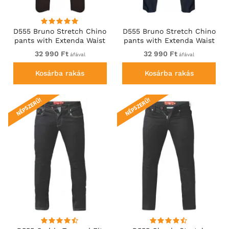
D555 Bruno Stretch Chino
D555 Bruno Stretch Chino
pants with Extenda Waist
pants with Extenda Waist
Black
Indigo Blue
32 990 Ft
32 990 Ft
áfával
áfával
Kosárba rakás
Kosárba rakás
NÉPSZERŰ!
NÉPSZERŰ!