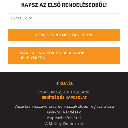
KAPSZ AZ ELSŐ RENDELÉSEDBŐL!
IGEN, SZERETNÉK TAG LENNI!
MÁR TAG VAGYOK ÉS BE AKAROK
JELENTKEZNI
HÍRLEVÉL
CSATLAKOZZON HOZZÁNK
SEGÍTSÉG ÉS KAPCSOLAT
Vásárlás visszavonása és visszaküldés regisztrálása
Gyakori kérdések
Kapcsolatfelvétel
A Motley Denim-ről