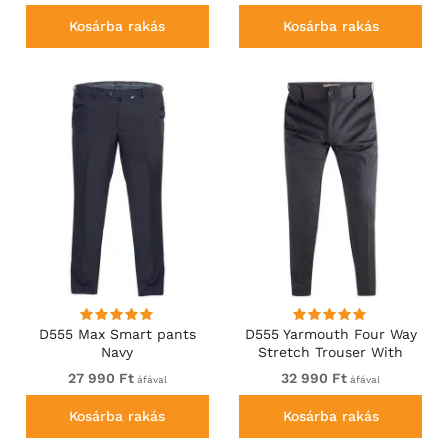
Kosárba rakás
Kosárba rakás
D555 Max Smart pants
D555 Yarmouth Four Way
Navy
Stretch Trouser With
Flexible Waistband Black
27 990 Ft
32 990 Ft
áfával
áfával
Kosárba rakás
Kosárba rakás