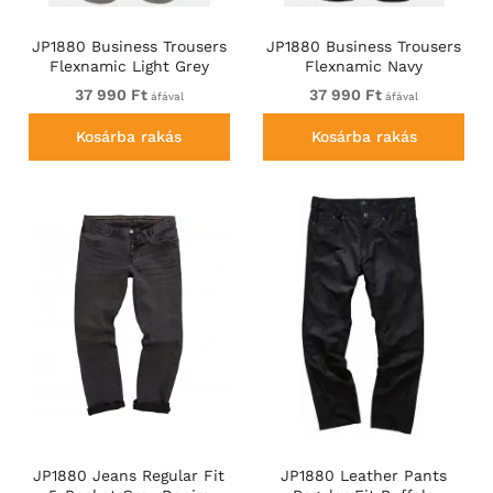
JP1880 Business Trousers
JP1880 Business Trousers
Flexnamic Light Grey
Flexnamic Navy
37 990 Ft
37 990 Ft
áfával
áfával
Kosárba rakás
Kosárba rakás
JP1880 Jeans Regular Fit
JP1880 Leather Pants