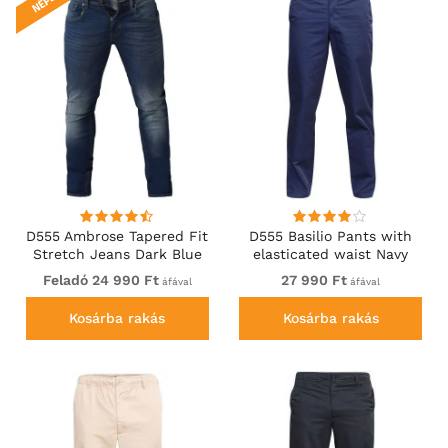
D555 Ambrose Tapered Fit
D555 Basilio Pants with
Stretch Jeans Dark Blue
elasticated waist Navy
Feladó 24 990 Ft
27 990 Ft
áfával
áfával
Kosárba rakás
Kosárba rakás