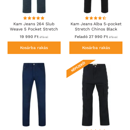
Kam Jeans 264 Slub
Kam Jeans Alba 5-pocket
Weave 5 Pocket Stretch
Stretch Chinos Black
Pants Smokey Blue
19 990 Ft
Feladó 27 990 Ft
áfával
áfával
Kosárba rakás
Kosárba rakás
NÉPSZERŰ!