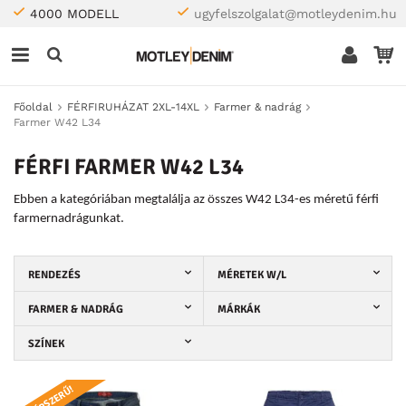
4000 MODELL
ugyfelszolgalat@motleydenim.hu
Főoldal
FÉRFIRUHÁZAT 2XL-14XL
Farmer & nadrág
Farmer W42 L34
FÉRFI FARMER W42 L34
Ebben a kategóriában megtalálja az összes W42 L34-es méretű férfi
farmernadrágunkat.
RENDEZÉS
MÉRETEK W/L
FARMER & NADRÁG
MÁRKÁK
SZÍNEK
NÉPSZERŰ!