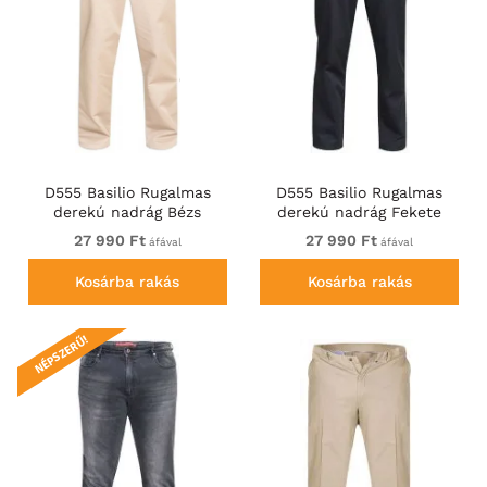
D555 Basilio Rugalmas
D555 Basilio Rugalmas
derekú nadrág Bézs
derekú nadrág Fekete
27 990 Ft
27 990 Ft
áfával
áfával
Kosárba rakás
Kosárba rakás
NÉPSZERŰ!