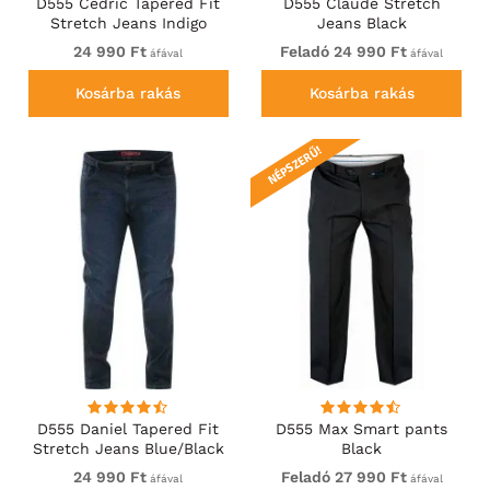
D555 Cedric Tapered Fit
D555 Claude Stretch
Stretch Jeans Indigo
Jeans Black
24 990 Ft
Feladó 24 990 Ft
áfával
áfával
Kosárba rakás
Kosárba rakás
NÉPSZERŰ!
D555 Daniel Tapered Fit
D555 Max Smart pants
Stretch Jeans Blue/Black
Black
Wash
24 990 Ft
Feladó 27 990 Ft
áfával
áfával