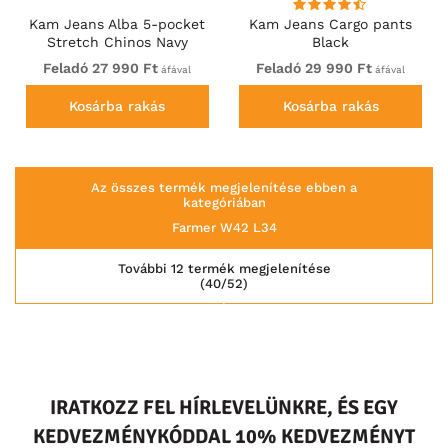
Kam Jeans Alba 5-pocket
Kam Jeans Cargo pants
Stretch Chinos Navy
Black
Feladó 27 990 Ft
Feladó 29 990 Ft
áfával
áfával
Kosárba rakás
Kosárba rakás
Az összes termék megjelenítése ebben a
kategóriában
Farmer W42 L34
További 12 termék megjelenítése
(40/52)
IRATKOZZ FEL HÍRLEVELÜNKRE, ÉS EGY
KEDVEZMÉNYKÓDDAL 10% KEDVEZMÉNYT