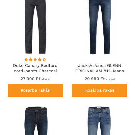
Duke Canary Bedford
Jack & Jones GLENN
cord-pants Charcoal
ORIGINAL AM 812 Jeans
Blue Denim
27 990 Ft
29 990 Ft
áfával
áfával
Kosárba rakás
Kosárba rakás