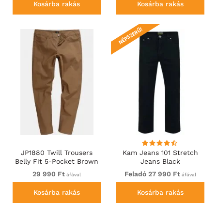
Kosárba rakás
Kosárba rakás
NÉPSZERŰ!
JP1880 Twill Trousers
Kam Jeans 101 Stretch
Belly Fit 5-Pocket Brown
Jeans Black
29 990 Ft
Feladó 27 990 Ft
áfával
áfával
Kosárba rakás
Kosárba rakás