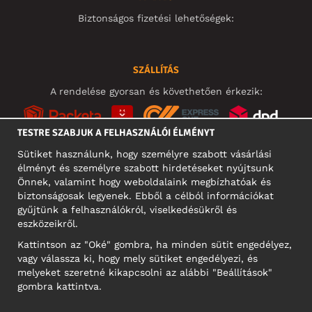
Biztonságos fizetési lehetőségek:
SZÁLLÍTÁS
A rendelése gyorsan és követhetően érkezik:
TESTRE SZABJUK A FELHASZNÁLÓI ÉLMÉNYT
Sütiket használunk, hogy személyre szabott vásárlási
élményt és személyre szabott hirdetéseket nyújtsunk
KÖZÖSSÉGI MÉDIA
Önnek, valamint hogy weboldalaink megbízhatóak és
biztonságosak legyenek. Ebből a célból információkat
gyűjtünk a felhasználókról, viselkedésükről és
eszközeikről.
A CÉG CÍME
Kattintson az "Oké" gombra, ha minden sütit engedélyez,
Motley Denim Europe OÜ
vagy válassza ki, hogy mely sütiket engedélyezi, és
Narva mnt 5, EE-10117 Tallinn
melyeket szeretné kikapcsolni az alábbi "Beállítások"
Reg: 12356245
gombra kattintva.
NB! Ne küldjön visszárut erre a címre!