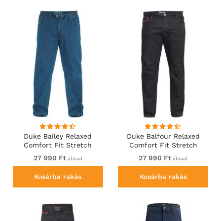
Duke Bailey Relaxed
Duke Balfour Relaxed
Comfort Fit Stretch
Comfort Fit Stretch
Jeans With Elasticated
Jeans With Elasticated
27 990 Ft
27 990 Ft
áfával
áfával
Waist Stonewash
Waist Black
Kosárba rakás
Kosárba rakás