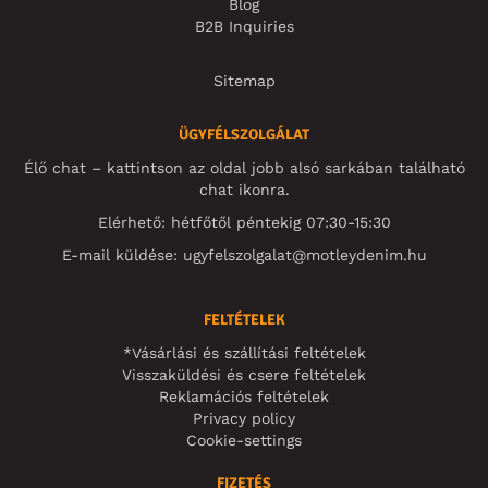
Blog
B2B Inquiries
Sitemap
ÜGYFÉLSZOLGÁLAT
Élő chat – kattintson az oldal jobb alsó sarkában található
chat ikonra.
Elérhető: hétfőtől péntekig 07:30-15:30
E-mail küldése:
ugyfelszolgalat@motleydenim.hu
FELTÉTELEK
*Vásárlási és szállítási feltételek
Visszaküldési és csere feltételek
Reklamációs feltételek
Privacy policy
Cookie-settings
FIZETÉS