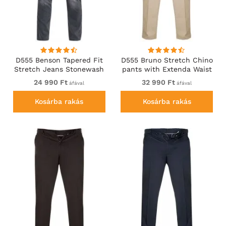
D555 Benson Tapered Fit
D555 Bruno Stretch Chino
Stretch Jeans Stonewash
pants with Extenda Waist
Beige
24 990 Ft
32 990 Ft
áfával
áfával
Kosárba rakás
Kosárba rakás