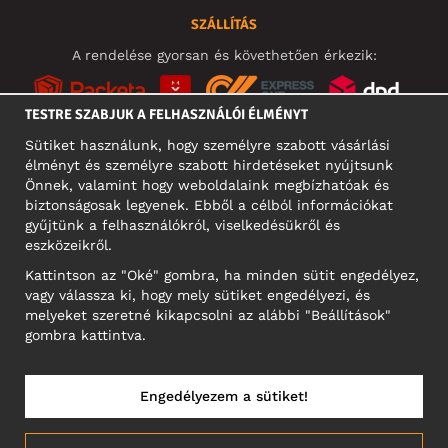
SZÁLLÍTÁS
A rendelése gyorsan és követhetően érkezik:
TESTRE SZABJUK A FELHASZNÁLÓI ÉLMÉNYT
Sütiket használunk, hogy személyre szabott vásárlási
élményt és személyre szabott hirdetéseket nyújtsunk
KÖZÖSSÉGI MÉDIA
Önnek, valamint hogy weboldalaink megbízhatóak és
biztonságosak legyenek. Ebből a célból információkat
gyűjtünk a felhasználókról, viselkedésükről és
eszközeikről.
A CÉG CÍME
Kattintson az "Oké" gombra, ha minden sütit engedélyez,
Motley Denim Europe OÜ
vagy válassza ki, hogy mely sütiket engedélyezi, és
Narva mnt 5, EE-10117 Tallinn
melyeket szeretné kikapcsolni az alábbi "Beállítások"
Reg: 12356245
gombra kattintva.
NB! Ne küldjön visszárut erre a címre!
Engedélyezem a sütiket!