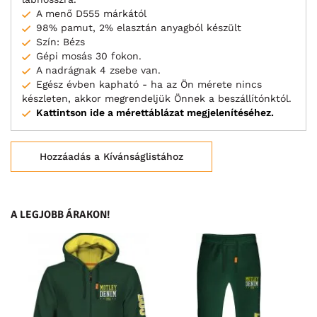
A menő D555 márkától
98% pamut, 2% elasztán anyagból készült
Szín: Bézs
Gépi mosás 30 fokon.
A nadrágnak 4 zsebe van.
Egész évben kapható - ha az Ön mérete nincs
készleten, akkor megrendeljük Önnek a beszállítónktól.
Kattintson ide a mérettáblázat megjelenítéséhez.
Hozzáadás a Kívánságlistához
A LEGJOBB ÁRAKON!