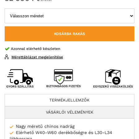
KOSÁRBA RAKÁS
Azonnal elérhető készleten
Mérettáblázat megjelenítése
BIZTONSÁGOS FIZETÉS
GYORS SZÁLLÍTÁS
EGYSZERŰ VISSZAKÜLDÉS
TERMÉKJELLEMZŐK
VÁSÁRLÓI VÉLEMÉNYEK
Nagy méretű chinos nadrág
Elérhető W40-W60 derékbőségre és L30-L34
lábhosszra.