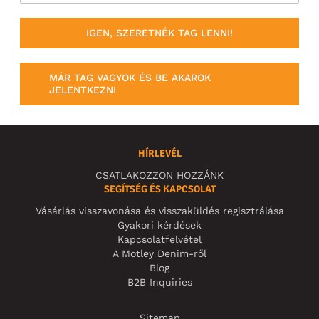
IGEN, SZERETNÉK TAG LENNI!
MÁR TAG VAGYOK ÉS BE AKAROK
JELENTKEZNI
HÍRLEVÉL
CSATLAKOZZON HOZZÁNK
SEGÍTSÉG ÉS KAPCSOLAT
Vásárlás visszavonása és visszaküldés regisztrálása
Gyakori kérdések
Kapcsolatfelvétel
A Motley Denim-ről
Blog
B2B Inquiries
Sitemap