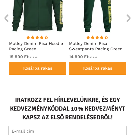
ó
Motley Denim Pisa Hoodie
Motley Denim Pisa
Mo
Racing Green
Sweatpants Racing Green
Ho
19 990 Ft
14 990 Ft
19
áfával
áfával
Kosárba rakás
Kosárba rakás
IRATKOZZ FEL HÍRLEVELÜNKRE, ÉS EGY
KEDVEZMÉNYKÓDDAL 10% KEDVEZMÉNYT
KAPSZ AZ ELSŐ RENDELÉSEDBŐL!