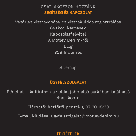
CSATLAKOZZON HOZZÁNK
SEGÍTSÉG ÉS KAPCSOLAT
Vásárlás visszavonása és visszaküldés regisztrálása
Gyakori kérdések
Kapcsolatfelvétel
A Motley Denim-ről
Blog
B2B Inquiries
Sitemap
ÜGYFÉLSZOLGÁLAT
Élő chat – kattintson az oldal jobb alsó sarkában található
chat ikonra.
Elérhető: hétfőtől péntekig 07:30-15:30
E-mail küldése:
ugyfelszolgalat@motleydenim.hu
FELTÉTELEK