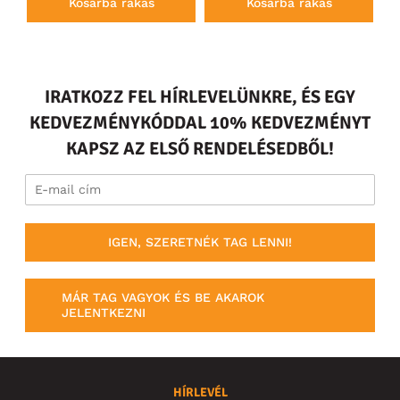
Kosárba rakás
Kosárba rakás
IRATKOZZ FEL HÍRLEVELÜNKRE, ÉS EGY
KEDVEZMÉNYKÓDDAL 10% KEDVEZMÉNYT
KAPSZ AZ ELSŐ RENDELÉSEDBŐL!
IGEN, SZERETNÉK TAG LENNI!
MÁR TAG VAGYOK ÉS BE AKAROK
JELENTKEZNI
HÍRLEVÉL