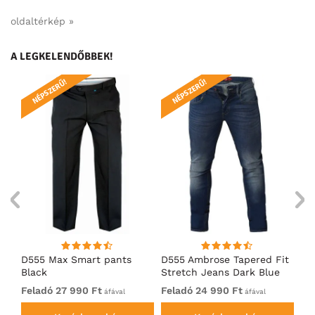
oldaltérkép »
A LEGKELENDŐBBEK!
NÉPSZERŰ!
NÉPSZERŰ!
N
D555 Max Smart pants
D555 Ambrose Tapered Fit
Ro
Black
Stretch Jeans Dark Blue
Je
Feladó 27 990 Ft
Feladó 24 990 Ft
24
áfával
áfával