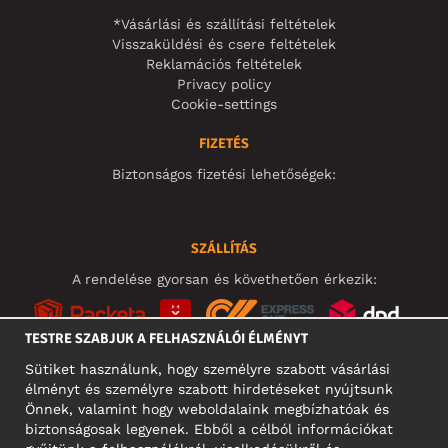
*Vásárlási és szállítási feltételek
Visszaküldési és csere feltételek
Reklamációs feltételek
Privacy policy
Cookie-settings
FIZETÉS
Biztonságos fizetési lehetőségek:
SZÁLLÍTÁS
A rendelése gyorsan és követhetően érkezik:
TESTRE SZABJUK A FELHASZNÁLÓI ÉLMÉNYT
Sütiket használunk, hogy személyre szabott vásárlási
élményt és személyre szabott hirdetéseket nyújtsunk
KÖZÖSSÉGI MÉDIA
Önnek, valamint hogy weboldalaink megbízhatóak és
biztonságosak legyenek. Ebből a célból információkat