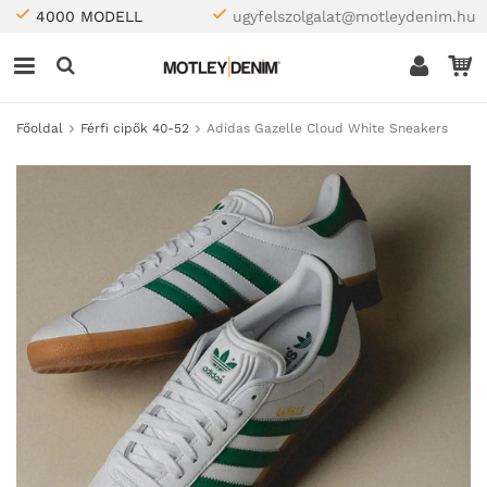
4000 MODELL
ugyfelszolgalat@motleydenim.hu
Főoldal
Férfi cipők 40-52
Adidas Gazelle Cloud White Sneakers