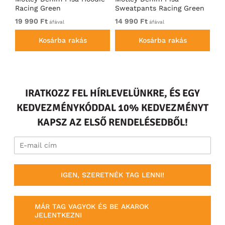
Racing Green
Sweatpants Racing Green
Ho
19 990 Ft
14 990 Ft
19
áfával
áfával
Kosárba rakás
Kosárba rakás
IRATKOZZ FEL HÍRLEVELÜNKRE, ÉS EGY
KEDVEZMÉNYKÓDDAL 10% KEDVEZMÉNYT
KAPSZ AZ ELSŐ RENDELÉSEDBŐL!
IGEN, SZERETNÉK TAG LENNI!
MÁR TAG VAGYOK ÉS BE AKAROK
JELENTKEZNI