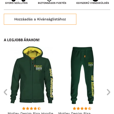
BIZTONSÁGOS FIZETÉS
GYORS SZÁLLÍTÁS
EGYSZERŰ VISSZAKÜLDÉS
Hozzáadás a Kívánságlistához
A LEGJOBB ÁRAKON!
ó
Motley Denim Pisa Hoodie
Motley Denim Pisa
Mo