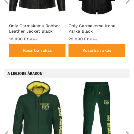
Only Carmakoma Robber
Only Carmakoma Irena
On
Leather Jacket Black
Parka Black
Bi
19 990 Ft
29 990 Ft
22
áfával
áfával
Kosárba rakás
Kosárba rakás
A LEGJOBB ÁRAKON!