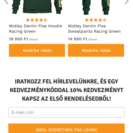
ó
Motley Denim Pisa Hoodie
Motley Denim Pisa
Mo
Racing Green
Sweatpants Racing Green
Ho
19 990 Ft
14 990 Ft
19
áfával
áfával
Kosárba rakás
Kosárba rakás
IRATKOZZ FEL HÍRLEVELÜNKRE, ÉS EGY
KEDVEZMÉNYKÓDDAL 10% KEDVEZMÉNYT
KAPSZ AZ ELSŐ RENDELÉSEDBŐL!
IGEN, SZERETNÉK TAG LENNI!