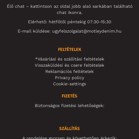
Élő chat – kattintson az oldal jobb alsó sarkában található
chat ikonra.
Elérhető: hétfőtől péntekig 07:30-15:30
E-mail küldése:
ugyfelszolgalat@motleydenim.hu
FELTÉTELEK
*Vásárlási és szállítási feltételek
Visszaküldési és csere feltételek
Reklamációs feltételek
Privacy policy
Cookie-settings
FIZETÉS
Biztonságos fizetési lehetőségek:
SZÁLLÍTÁS
A rendelése gyorsan és követhetően érkezik: