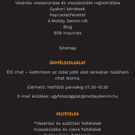
Vásárlás visszavonása és visszaküldés regisztrálása
Gyakori kérdések
Kapcsolatfelvétel
A Motley Denim-ről
Blog
B2B Inquiries
Sitemap
ÜGYFÉLSZOLGÁLAT
Élő chat – kattintson az oldal jobb alsó sarkában található
chat ikonra.
Elérhető: hétfőtől péntekig 07:30-15:30
E-mail küldése:
ugyfelszolgalat@motleydenim.hu
FELTÉTELEK
*Vásárlási és szállítási feltételek
Visszaküldési és csere feltételek