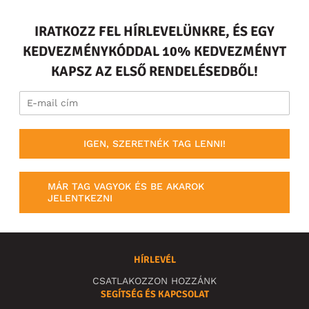
IRATKOZZ FEL HÍRLEVELÜNKRE, ÉS EGY
KEDVEZMÉNYKÓDDAL 10% KEDVEZMÉNYT
KAPSZ AZ ELSŐ RENDELÉSEDBŐL!
IGEN, SZERETNÉK TAG LENNI!
MÁR TAG VAGYOK ÉS BE AKAROK
JELENTKEZNI
HÍRLEVÉL
CSATLAKOZZON HOZZÁNK
SEGÍTSÉG ÉS KAPCSOLAT