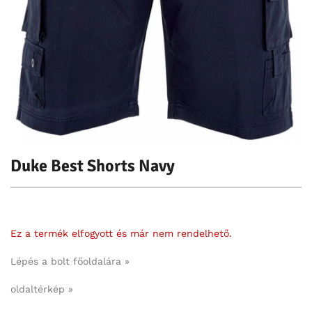
Duke Best Shorts Navy
Ez a termék elfogyott és már nem rendelhető.
Lépés a bolt főoldalára »
oldaltérkép »