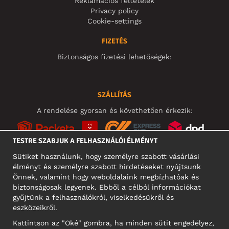
Reklamációs feltételek
Privacy policy
Cookie-settings
FIZETÉS
Biztonságos fizetési lehetőségek:
SZÁLLÍTÁS
A rendelése gyorsan és követhetően érkezik:
TESTRE SZABJUK A FELHASZNÁLÓI ÉLMÉNYT
Sütiket használunk, hogy személyre szabott vásárlási
élményt és személyre szabott hirdetéseket nyújtsunk
KÖZÖSSÉGI MÉDIA
Önnek, valamint hogy weboldalaink megbízhatóak és
biztonságosak legyenek. Ebből a célból információkat
gyűjtünk a felhasználókról, viselkedésükről és
eszközeikről.
A CÉG CÍME
Kattintson az "Oké" gombra, ha minden sütit engedélyez,
Motley Denim Europe OÜ