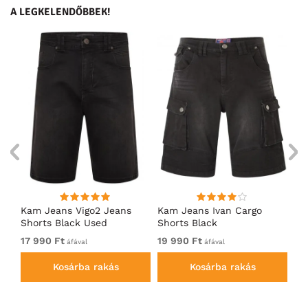
A LEGKELENDŐBBEK!
Kam Jeans Vigo2 Jeans
Kam Jeans Ivan Cargo
D5
id
Shorts Black Used
Shorts Black
rö
de
17 990 Ft
19 990 Ft
Fe
áfával
áfával
Kosárba rakás
Kosárba rakás