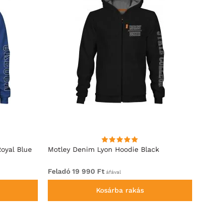
oyal Blue
Motley Denim Lyon Hoodie Black
Motle
Feladó 19 990 Ft
Felad
áfával
Kosárba rakás