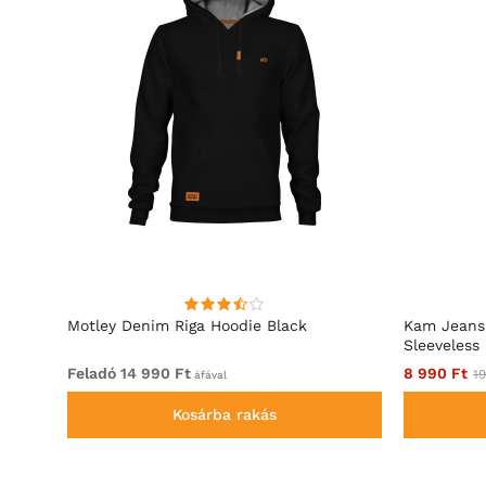
zárral
Motley Denim Riga Hoodie Black
Kam Jeans
Sleeveless
Feladó 14 990 Ft
8 990 Ft
19
áfával
Kosárba rakás