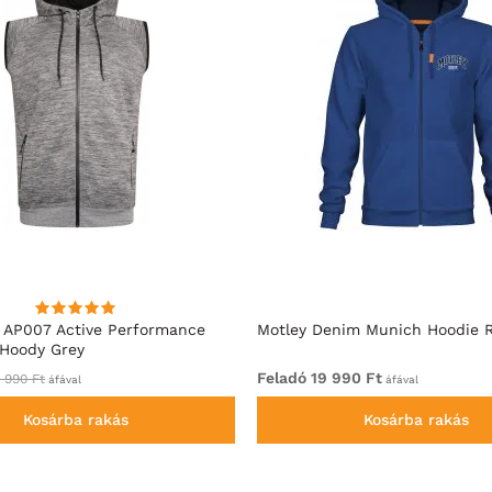
 AP007 Active Performance
Motley Denim Munich Hoodie R
 Hoody Grey
Feladó 19 990 Ft
 990 Ft
áfával
áfával
Kosárba rakás
Kosárba rakás