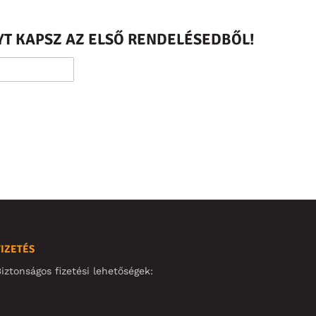
T KAPSZ AZ ELSŐ RENDELÉSEDBŐL!
FIZETÉS
iztonságos fizetési lehetőségek: