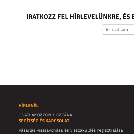
IRATKOZZ FEL HÍRLEVELÜNKRE, É
HÍRLEVÉL
CSATLAKOZZON HOZZÁNK
SEGÍTSÉG ÉS KAPCSOLAT
Vásárlás visszavonása és visszaküldés regisztrálása