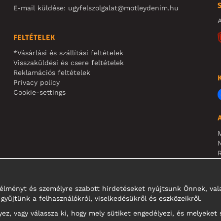
E-mail küldése:
ugyfelszolgalat@motleydenim.hu
A
FELTÉTELEK
*Vásárlási és szállítási feltételek
Visszaküldési és csere feltételek
Reklamációs feltételek
Privacy policy
Cookie-settings
N
R
N
i élményt és személyre szabott hirdetéseket nyújtsunk Önnek, v
gyűjtünk a felhasználókról, viselkedésükről és eszközeikről.
z, vagy válassza ki, hogy mely sütiket engedélyezi, és melyeket 