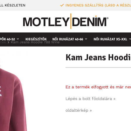
LL KÉSZLETEN
INGYENES SZÁLLÍTÁS (LÁSD A RÉSZ
PŐK 40-52
KIEGÉSZÍTŐK
NŐI RUHÁZAT 40-66
NŐI RUHÁZAT XS-XXL
erek
Kam Jeans Hoodie 788 Wine
Kam Jeans Hoodi
Ez a termék elfogyott és már n
Lépés a bolt főoldalára »
oldaltérkép »