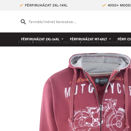
FÉRFIRUHÁZAT 2XL-14XL
4000+ MODE
FÉRFIRUHÁZAT 2XL-14XL
FÉRFIRUHÁZAT MT-6XLT
FÉRFI CI
Főoldal
FÉRFIRUHÁZAT 2XL-14XL
Pulóverek & kapucnis pulóv