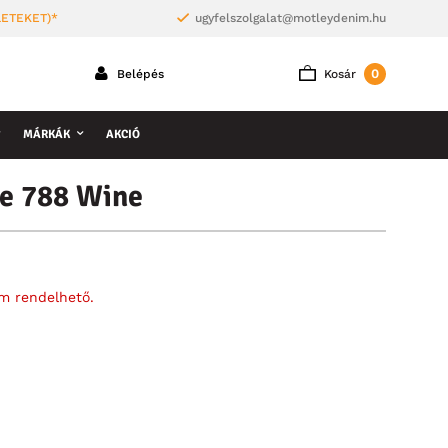
LETEKET)*
ugyfelszolgalat@motleydenim.hu
0
Belépés
Kosár
MÁRKÁK
AKCIÓ
e 788 Wine
em rendelhető.