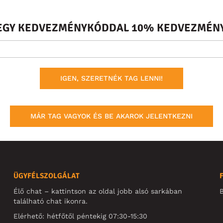
S EGY KEDVEZMÉNYKÓDDAL 10% KEDVEZMÉNY
IGEN, SZERETNÉK TAG LENNI!
MÁR TAG VAGYOK ÉS BE AKAROK JELENTKEZNI
ÜGYFÉLSZOLGÁLAT
Élő chat – kattintson az oldal jobb alsó sarkában
B
található chat ikonra.
Elérhető: hétfőtől péntekig 07:30-15:30