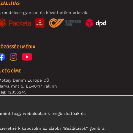
SZÁLLÍTÁS
 rendelése gyorsan és követhetően érkezik:
KÖZÖSSÉGI MÉDIA
A CÉG CÍME
Motley Denim Europe OÜ
arva mnt 5, EE-10117 Tallinn
eg: 12356245
B! Ne küldjön visszárut erre a címre!
alamint hogy weboldalaink megbízhatóak és
szeretné kikapcsolni az alábbi "Beállítások" gombra