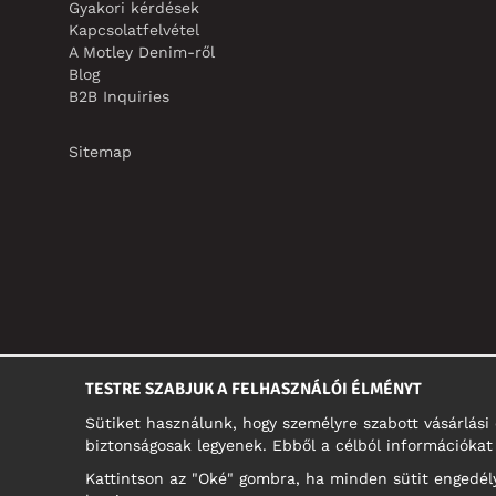
Gyakori kérdések
Kapcsolatfelvétel
A Motley Denim-ről
Blog
B2B Inquiries
Sitemap
TESTRE SZABJUK A FELHASZNÁLÓI ÉLMÉNYT
Sütiket használunk, hogy személyre szabott vásárlás
biztonságosak legyenek. Ebből a célból információkat 
Kattintson az "Oké" gombra, ha minden sütit engedélye