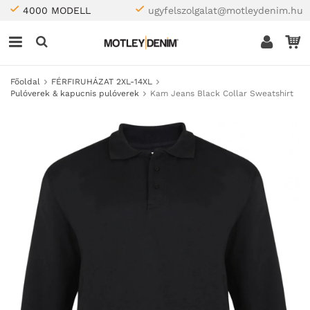
4000 MODELL
ugyfelszolgalat@motleydenim.hu
Főoldal
FÉRFIRUHÁZAT 2XL-14XL
Pulóverek & kapucnis pulóverek
Kam Jeans Black Collar Sweatshirt