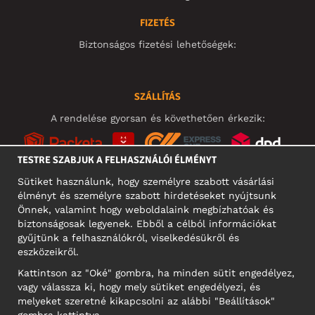
FIZETÉS
Biztonságos fizetési lehetőségek:
SZÁLLÍTÁS
A rendelése gyorsan és követhetően érkezik:
TESTRE SZABJUK A FELHASZNÁLÓI ÉLMÉNYT
Sütiket használunk, hogy személyre szabott vásárlási
élményt és személyre szabott hirdetéseket nyújtsunk
KÖZÖSSÉGI MÉDIA
Önnek, valamint hogy weboldalaink megbízhatóak és
biztonságosak legyenek. Ebből a célból információkat
gyűjtünk a felhasználókról, viselkedésükről és
eszközeikről.
A CÉG CÍME
Kattintson az "Oké" gombra, ha minden sütit engedélyez,
Motley Denim Europe OÜ
vagy válassza ki, hogy mely sütiket engedélyezi, és
Narva mnt 5, EE-10117 Tallinn
melyeket szeretné kikapcsolni az alábbi "Beállítások"
Reg: 12356245