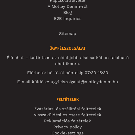
Kapcsolatfelvétel
A Motley Denim-ről
Blog
B2B Inquiries
Sitemap
ÜGYFÉLSZOLGÁLAT
Élő chat – kattintson az oldal jobb alsó sarkában található
chat ikonra.
Elérhető: hétfőtől péntekig 07:30-15:30
E-mail küldése:
ugyfelszolgalat@motleydenim.hu
FELTÉTELEK
*Vásárlási és szállítási feltételek
Visszaküldési és csere feltételek
Reklamációs feltételek
Privacy policy
Cookie-settings