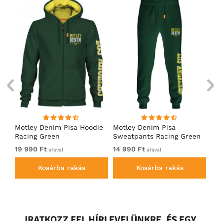
ó
Motley Denim Pisa Hoodie
Motley Denim Pisa
Mo
Racing Green
Sweatpants Racing Green
Ho
19 990 Ft
14 990 Ft
19
áfával
áfával
Kosárba rakás
Kosárba rakás
IRATKOZZ FEL HÍRLEVELÜNKRE, ÉS EGY