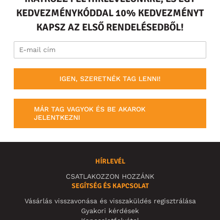
KEDVEZMÉNYKÓDDAL 10% KEDVEZMÉNYT
KAPSZ AZ ELSŐ RENDELÉSEDBŐL!
IGEN, SZERETNÉK TAG LENNI!
MÁR TAG VAGYOK ÉS BE AKAROK
JELENTKEZNI
HÍRLEVÉL
CSATLAKOZZON HOZZÁNK
SEGÍTSÉG ÉS KAPCSOLAT
Vásárlás visszavonása és visszaküldés regisztrálása
Gyakori kérdések