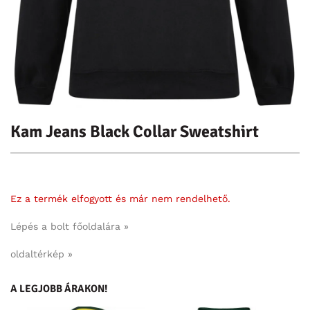
Kam Jeans Black Collar Sweatshirt
Ez a termék elfogyott és már nem rendelhető.
Lépés a bolt főoldalára »
oldaltérkép »
A LEGJOBB ÁRAKON!