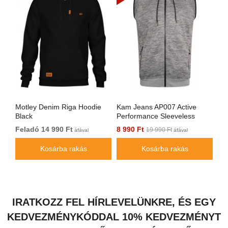
Motley Denim Riga Hoodie
Kam Jeans AP007 Active
Mo
Black
Performance Sleeveless
Ro
Hoody Grey
Feladó 14 990 Ft
8 990 Ft
Fe
19 990 Ft
áfával
áfával
Kosárba rakás
Kosárba rakás
IRATKOZZ FEL HÍRLEVELÜNKRE, ÉS EGY
KEDVEZMÉNYKÓDDAL 10% KEDVEZMÉNYT