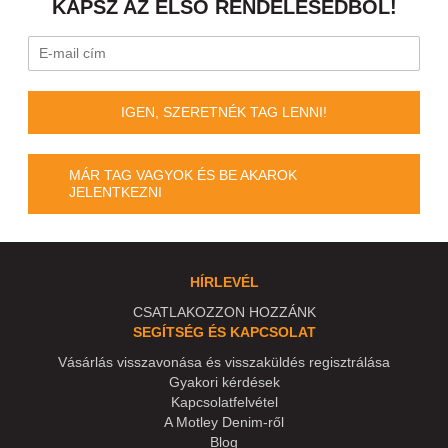
KAPSZ AZ ELSŐ RENDELÉSEDBŐL!
IGEN, SZERETNÉK TAG LENNI!
MÁR TAG VAGYOK ÉS BE AKAROK
JELENTKEZNI
HÍRLEVÉL
CSATLAKOZZON HOZZÁNK
SEGÍTSÉG ÉS KAPCSOLAT
Vásárlás visszavonása és visszaküldés regisztrálása
Gyakori kérdések
Kapcsolatfelvétel
A Motley Denim-ről
Blog