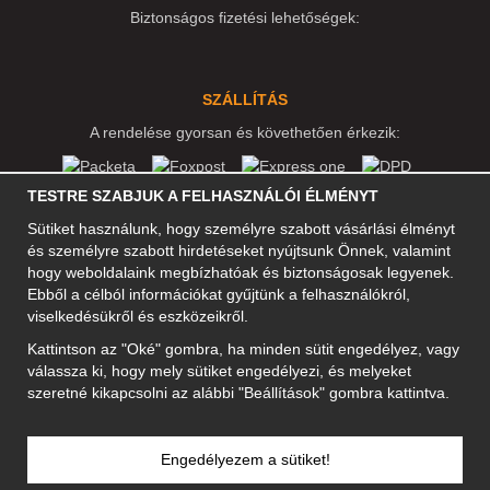
Biztonságos fizetési lehetőségek:
SZÁLLÍTÁS
A rendelése gyorsan és követhetően érkezik:
TESTRE SZABJUK A FELHASZNÁLÓI ÉLMÉNYT
Sütiket használunk, hogy személyre szabott vásárlási élményt
KÖZÖSSÉGI MÉDIA
és személyre szabott hirdetéseket nyújtsunk Önnek, valamint
hogy weboldalaink megbízhatóak és biztonságosak legyenek.
Ebből a célból információkat gyűjtünk a felhasználókról,
viselkedésükről és eszközeikről.
A CÉG CÍME
Kattintson az "Oké" gombra, ha minden sütit engedélyez, vagy
Motley Denim Europe OÜ
válassza ki, hogy mely sütiket engedélyezi, és melyeket
Narva mnt 5, EE-10117 Tallinn
szeretné kikapcsolni az alábbi "Beállítások" gombra kattintva.
Reg: 12356245
NB! Ne küldjön visszárut erre a címre!
Engedélyezem a sütiket!