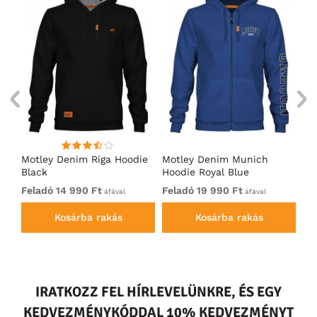
Motley Denim Riga Hoodie
Motley Denim Munich
Mo
Black
Hoodie Royal Blue
Bl
Feladó 14 990 Ft
Feladó 19 990 Ft
Fe
áfával
áfával
Kosárba rakás
Kosárba rakás
IRATKOZZ FEL HÍRLEVELÜNKRE, ÉS EGY
KEDVEZMÉNYKÓDDAL 10% KEDVEZMÉNYT