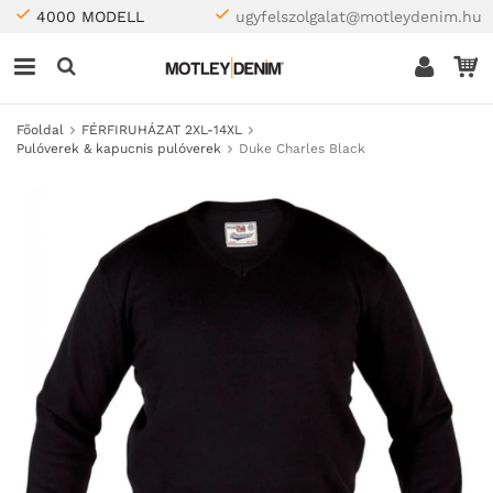
4000 MODELL
ugyfelszolgalat@motleydenim.hu
Főoldal
FÉRFIRUHÁZAT 2XL-14XL
Pulóverek & kapucnis pulóverek
Duke Charles Black