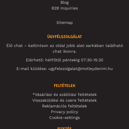
Blog
B2B Inquiries
Sitemap
ÜGYFÉLSZOLGÁLAT
Élő chat – kattintson az oldal jobb alsó sarkában található
chat ikonra.
Elérhető: hétfőtől péntekig 07:30-15:30
E-mail küldése:
ugyfelszolgalat@motleydenim.hu
FELTÉTELEK
*Vásárlási és szállítási feltételek
Visszaküldési és csere feltételek
Reklamációs feltételek
Privacy policy
Cookie-settings
FIZETÉS