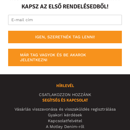
KAPSZ AZ ELSŐ RENDELÉSEDBŐL!
IGEN, SZERETNÉK TAG LENNI!
MÁR TAG VAGYOK ÉS BE AKAROK
JELENTKEZNI
HÍRLEVÉL
CSATLAKOZZON HOZZÁNK
SEGÍTSÉG ÉS KAPCSOLAT
Vásárlás visszavonása és visszaküldés regisztrálása
Gyakori kérdések
Kapcsolatfelvétel
A Motley Denim-ről