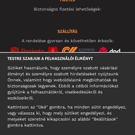
Biztonságos fizetési lehetőségek:
SZÁLLÍTÁS
A rendelése gyorsan és követhetően érkezik:
TESTRE SZABJUK A FELHASZNÁLÓI ÉLMÉNYT
Sütiket használunk, hogy személyre szabott vásárlási
élményt és személyre szabott hirdetéseket nyújtsunk
KÖZÖSSÉGI MÉDIA
Önnek, valamint hogy weboldalaink megbízhatóak és
biztonságosak legyenek. Ebből a célból információkat
gyűjtünk a felhasználókról, viselkedésükről és
eszközeikről.
A CÉG CÍME
Kattintson az "Oké" gombra, ha minden sütit engedélyez,
Motley Denim Europe OÜ
vagy válassza ki, hogy mely sütiket engedélyezi, és
Narva mnt 5, EE-10117 Tallinn
melyeket szeretné kikapcsolni az alábbi "Beállítások"
Reg: 12356245
gombra kattintva.
NB! Ne küldjön visszárut erre a címre!