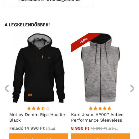
A LEGKELENDŐBBEK!
- 55%
Motley Denim Riga Hoodie
Kam Jeans AP007 Active
Mo
Black
Performance Sleeveless
Ho
Hoody Grey
Feladó 14 990 Ft
8 990 Ft
Fe
19 990 Ft
áfával
áfával