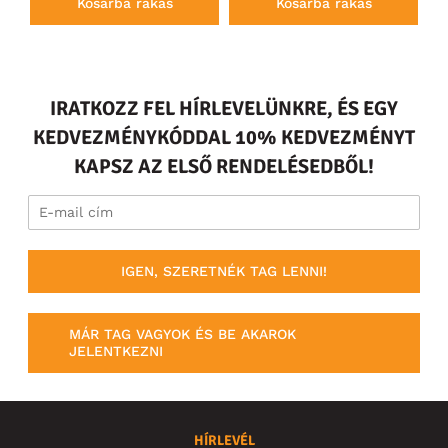
Kosárba rakás
Kosárba rakás
IRATKOZZ FEL HÍRLEVELÜNKRE, ÉS EGY
KEDVEZMÉNYKÓDDAL 10% KEDVEZMÉNYT
KAPSZ AZ ELSŐ RENDELÉSEDBŐL!
IGEN, SZERETNÉK TAG LENNI!
MÁR TAG VAGYOK ÉS BE AKAROK
JELENTKEZNI
HÍRLEVÉL