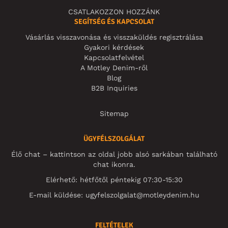
CSATLAKOZZON HOZZÁNK
SEGÍTSÉG ÉS KAPCSOLAT
Vásárlás visszavonása és visszaküldés regisztrálása
Gyakori kérdések
Kapcsolatfelvétel
A Motley Denim-ről
Blog
B2B Inquiries
Sitemap
ÜGYFÉLSZOLGÁLAT
Élő chat – kattintson az oldal jobb alsó sarkában található
chat ikonra.
Elérhető: hétfőtől péntekig 07:30-15:30
E-mail küldése:
ugyfelszolgalat@motleydenim.hu
FELTÉTELEK