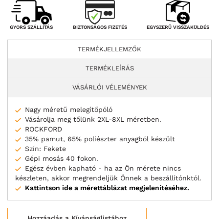
BIZTONSÁGOS FIZETÉS
GYORS SZÁLLÍTÁS
EGYSZERŰ VISSZAKÜLDÉS
TERMÉKJELLEMZŐK
TERMÉKLEÍRÁS
VÁSÁRLÓI VÉLEMÉNYEK
Nagy méretű melegítőpóló
Vásárolja meg tőlünk 2XL-8XL méretben.
ROCKFORD
35% pamut, 65% poliészter anyagból készült
Szín: Fekete
Gépi mosás 40 fokon.
Egész évben kapható - ha az Ön mérete nincs
készleten, akkor megrendeljük Önnek a beszállítónktól.
Kattintson ide a mérettáblázat megjelenítéséhez.
Hozzáadás a Kívánságlistához