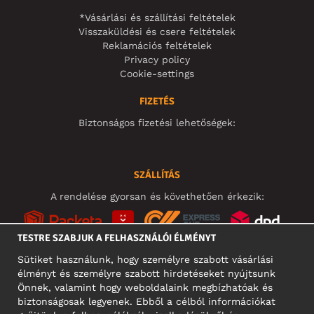
*Vásárlási és szállítási feltételek
Visszaküldési és csere feltételek
Reklamációs feltételek
Privacy policy
Cookie-settings
FIZETÉS
Biztonságos fizetési lehetőségek:
SZÁLLÍTÁS
A rendelése gyorsan és követhetően érkezik:
TESTRE SZABJUK A FELHASZNÁLÓI ÉLMÉNYT
Sütiket használunk, hogy személyre szabott vásárlási
élményt és személyre szabott hirdetéseket nyújtsunk
KÖZÖSSÉGI MÉDIA
Önnek, valamint hogy weboldalaink megbízhatóak és
biztonságosak legyenek. Ebből a célból információkat