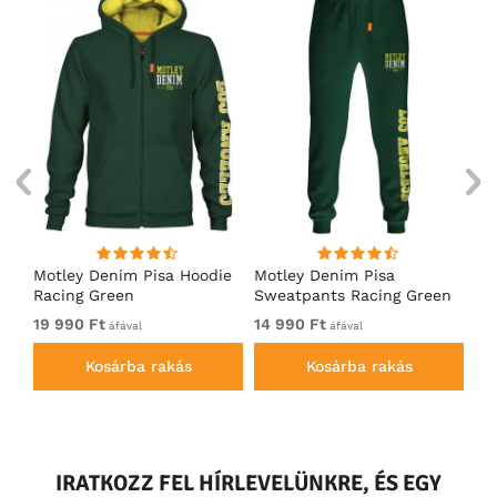
ó
Motley Denim Pisa Hoodie
Motley Denim Pisa
Mo
Racing Green
Sweatpants Racing Green
Ho
19 990 Ft
14 990 Ft
19
áfával
áfával
Kosárba rakás
Kosárba rakás
IRATKOZZ FEL HÍRLEVELÜNKRE, ÉS EGY