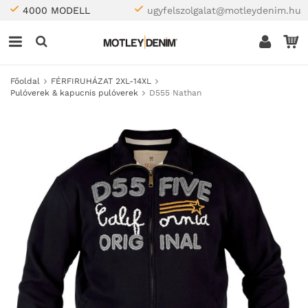
4000 MODELL
ugyfelszolgalat@motleydenim.hu
Főoldal
FÉRFIRUHÁZAT 2XL-14XL
Pulóverek & kapucnis pulóverek
D555 Nathan