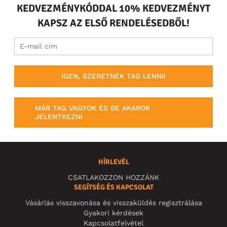
KEDVEZMÉNYKÓDDAL 10% KEDVEZMÉNYT
KAPSZ AZ ELSŐ RENDELÉSEDBŐL!
IGEN, SZERETNÉK TAG LENNI!
MÁR TAG VAGYOK ÉS BE AKAROK
JELENTKEZNI
HÍRLEVÉL
CSATLAKOZZON HOZZÁNK
SEGÍTSÉG ÉS KAPCSOLAT
Vásárlás visszavonása és visszaküldés regisztrálása
Gyakori kérdések
Kapcsolatfelvétel