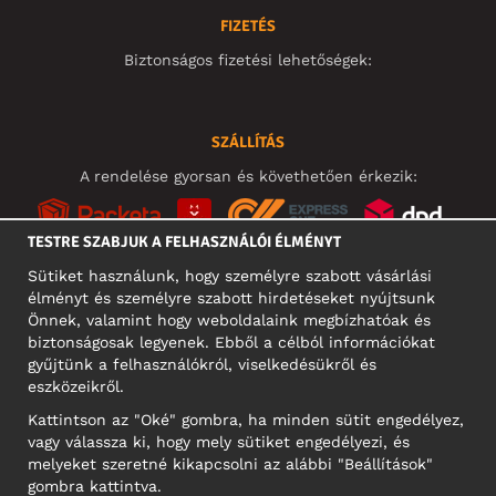
FIZETÉS
Biztonságos fizetési lehetőségek:
SZÁLLÍTÁS
A rendelése gyorsan és követhetően érkezik:
TESTRE SZABJUK A FELHASZNÁLÓI ÉLMÉNYT
Sütiket használunk, hogy személyre szabott vásárlási
élményt és személyre szabott hirdetéseket nyújtsunk
KÖZÖSSÉGI MÉDIA
Önnek, valamint hogy weboldalaink megbízhatóak és
biztonságosak legyenek. Ebből a célból információkat
gyűjtünk a felhasználókról, viselkedésükről és
eszközeikről.
A CÉG CÍME
Kattintson az "Oké" gombra, ha minden sütit engedélyez,
Motley Denim Europe OÜ
vagy válassza ki, hogy mely sütiket engedélyezi, és
Narva mnt 5, EE-10117 Tallinn
melyeket szeretné kikapcsolni az alábbi "Beállítások"
Reg: 12356245
gombra kattintva.