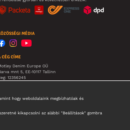
KÖZÖSSÉGI MÉDIA
A CÉG CÍME
Motley Denim Europe OÜ
arva mnt 5, EE-10117 Tallinn
eg: 12356245
B! Ne küldjön visszárut erre a címre!
alamint hogy weboldalaink megbízhatóak és
szeretné kikapcsolni az alábbi "Beállítások" gombra