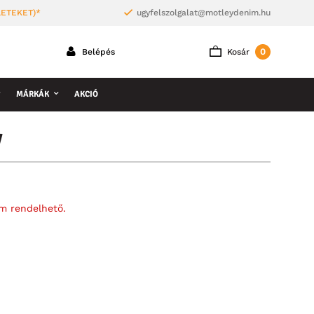
LETEKET)*
ugyfelszolgalat@motleydenim.hu
0
Belépés
Kosár
MÁRKÁK
AKCIÓ
y
em rendelhető.