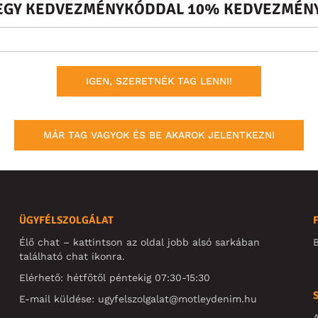
S EGY KEDVEZMÉNYKÓDDAL 10% KEDVEZMÉNY
IGEN, SZERETNÉK TAG LENNI!
MÁR TAG VAGYOK ÉS BE AKAROK JELENTKEZNI
ÜGYFÉLSZOLGÁLAT
Élő chat – kattintson az oldal jobb alsó sarkában
B
található chat ikonra.
Elérhető: hétfőtől péntekig 07:30-15:30
E-mail küldése:
ugyfelszolgalat@motleydenim.hu
A