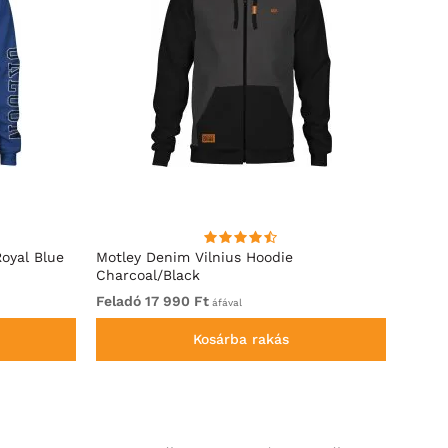
oyal Blue
Motley Denim Vilnius Hoodie
Motle
Charcoal/Black
Feladó 17 990 Ft
Felad
áfával
Kosárba rakás