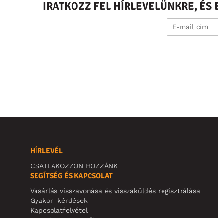
IRATKOZZ FEL HÍRLEVELÜNKRE, É
HÍRLEVÉL
CSATLAKOZZON HOZZÁNK
SEGÍTSÉG ÉS KAPCSOLAT
Vásárlás visszavonása és visszaküldés regisztrálása
Gyakori kérdések
Kapcsolatfelvétel