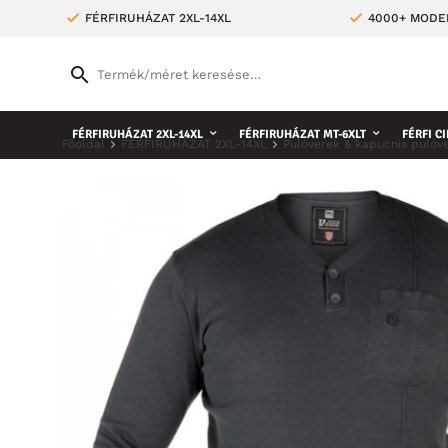
FÉRFIRUHÁZAT 2XL-14XL
4000+ MODE
FÉRFIRUHÁZAT 2XL-14XL
FÉRFIRUHÁZAT MT-6XLT
FÉRFI CI
Főoldal
FÉRFIRUHÁZAT 2XL-14XL
Pulóverek & kapucnis pulóv