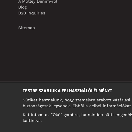
A Motley Denim-ről
Blog
B2B Inquiries
Sitemap
TESTRE SZABJUK A FELHASZNÁLÓI ÉLMÉNYT
Sütiket használunk, hogy személyre szabott vásárlás
biztonságosak legyenek. Ebből a célból információkat 
Kattintson az "Oké" gombra, ha minden sütit engedélye
kattintva.
MAGYARORSZÁG/MAGYAR