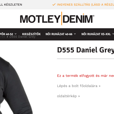
LL KÉSZLETEN
INGYENES SZÁLLÍTÁS (LÁSD A RÉSZ
PŐK 40-52
KIEGÉSZÍTŐK
NŐI RUHÁZAT 40-66
NŐI RUHÁZAT XS-XXL
erek
D555 Daniel Grey
D555 Daniel Gre
Ez a termék elfogyott és már n
Lépés a bolt főoldalára »
oldaltérkép »