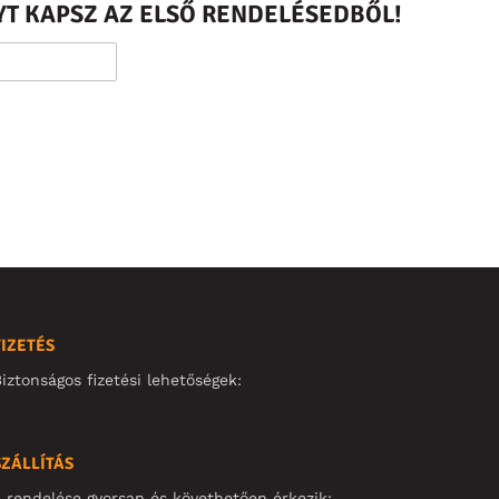
T KAPSZ AZ ELSŐ RENDELÉSEDBŐL!
FIZETÉS
iztonságos fizetési lehetőségek:
SZÁLLÍTÁS
 rendelése gyorsan és követhetően érkezik: