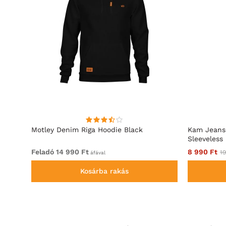
acing
Motley Denim Riga Hoodie Black
Kam Jeans
Sleeveless
Feladó 14 990 Ft
8 990 Ft
19
áfával
Kosárba rakás