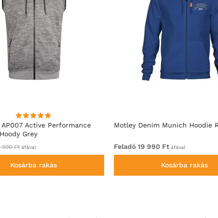
 AP007 Active Performance
Motley Denim Munich Hoodie R
 Hoody Grey
Feladó 19 990 Ft
 990 Ft
áfával
áfával
Kosárba rakás
Kosárba rakás