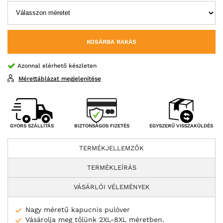
KOSÁRBA RAKÁS
Azonnal elérhető készleten
Mérettáblázat megjelenítése
BIZTONSÁGOS FIZETÉS
GYORS SZÁLLÍTÁS
EGYSZERŰ VISSZAKÜLDÉS
TERMÉKJELLEMZŐK
TERMÉKLEÍRÁS
VÁSÁRLÓI VÉLEMÉNYEK
Nagy méretű kapucnis pulóver
Vásárolja meg tőlünk 2XL-8XL méretben.