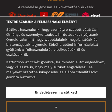
A rendelése gyorsan és követhetően érkezik:
TESTRE SZABJUK A FELHASZNÁLÓI ÉLMÉNYT
Sütiket használunk, hogy személyre szabott vásárlási
élményt és személyre szabott hirdetéseket nyújtsunk
KÖZÖSSÉGI MÉDIA
Önnek, valamint hogy weboldalaink megbízhatóak és
biztonságosak legyenek. Ebből a célból információkat
gyűjtünk a felhasználókról, viselkedésükről és
eszközeikről.
A CÉG CÍME
Kattintson az "Oké" gombra, ha minden sütit engedélyez,
Motley Denim Europe OÜ
vagy válassza ki, hogy mely sütiket engedélyezi, és
Narva mnt 5, EE-10117 Tallinn
melyeket szeretné kikapcsolni az alábbi "Beállítások"
Reg: 12356245
gombra kattintva.
NB! Ne küldjön visszárut erre a címre!
Engedélyezem a sütiket!
MAGYARORSZÁG/MAGYAR
↓