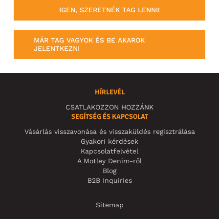
IGEN, SZERETNÉK TAG LENNI!
MÁR TAG VAGYOK ÉS BE AKAROK
JELENTKEZNI
HÍRLEVÉL
CSATLAKOZZON HOZZÁNK
SEGÍTSÉG ÉS KAPCSOLAT
Vásárlás visszavonása és visszaküldés regisztrálása
Gyakori kérdések
Kapcsolatfelvétel
A Motley Denim-ről
Blog
B2B Inquiries
Sitemap