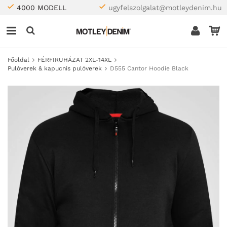
4000 MODELL
ugyfelszolgalat@motleydenim.hu
Főoldal
FÉRFIRUHÁZAT 2XL-14XL
Pulóverek & kapucnis pulóverek
D555 Cantor Hoodie Black