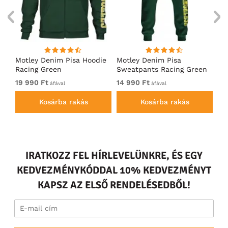
ó
Motley Denim Pisa Hoodie
Motley Denim Pisa
Mo
Racing Green
Sweatpants Racing Green
Ho
19 990 Ft
14 990 Ft
19
áfával
áfával
Kosárba rakás
Kosárba rakás
IRATKOZZ FEL HÍRLEVELÜNKRE, ÉS EGY
KEDVEZMÉNYKÓDDAL 10% KEDVEZMÉNYT
KAPSZ AZ ELSŐ RENDELÉSEDBŐL!