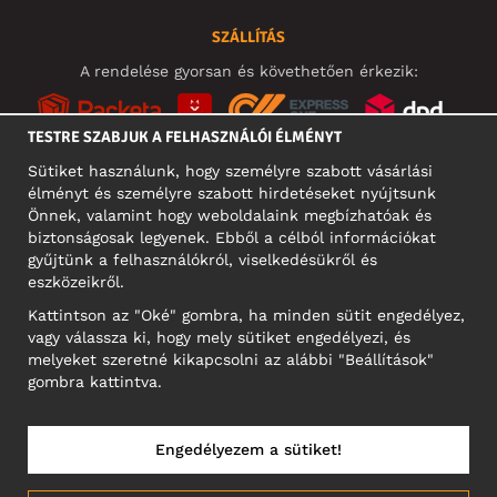
SZÁLLÍTÁS
A rendelése gyorsan és követhetően érkezik:
TESTRE SZABJUK A FELHASZNÁLÓI ÉLMÉNYT
Sütiket használunk, hogy személyre szabott vásárlási
élményt és személyre szabott hirdetéseket nyújtsunk
KÖZÖSSÉGI MÉDIA
Önnek, valamint hogy weboldalaink megbízhatóak és
biztonságosak legyenek. Ebből a célból információkat
gyűjtünk a felhasználókról, viselkedésükről és
eszközeikről.
A CÉG CÍME
Kattintson az "Oké" gombra, ha minden sütit engedélyez,
Motley Denim Europe OÜ
vagy válassza ki, hogy mely sütiket engedélyezi, és
Narva mnt 5, EE-10117 Tallinn
melyeket szeretné kikapcsolni az alábbi "Beállítások"
Reg: 12356245
gombra kattintva.
NB! Ne küldjön visszárut erre a címre!
Engedélyezem a sütiket!