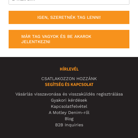
IGEN, SZERETNÉK TAG LENNI!
MÁR TAG VAGYOK ÉS BE AKAROK
JELENTKEZNI
HÍRLEVÉL
CSATLAKOZZON HOZZÁNK
SEGÍTSÉG ÉS KAPCSOLAT
Vásárlás visszavonása és visszaküldés regisztrálása
Gyakori kérdések
Kapcsolatfelvétel
A Motley Denim-ről
Blog
B2B Inquiries