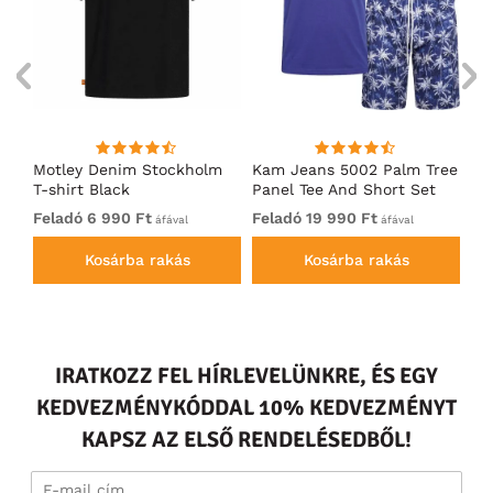
nk
Motley Denim Stockholm
Kam Jeans 5002 Palm Tree
Mo
T-shirt Black
Panel Tee And Short Set
Sh
Electric Blue
Bl
Feladó 6 990 Ft
Feladó 19 990 Ft
Fe
áfával
áfával
Kosárba rakás
Kosárba rakás
IRATKOZZ FEL HÍRLEVELÜNKRE, ÉS EGY
KEDVEZMÉNYKÓDDAL 10% KEDVEZMÉNYT
KAPSZ AZ ELSŐ RENDELÉSEDBŐL!