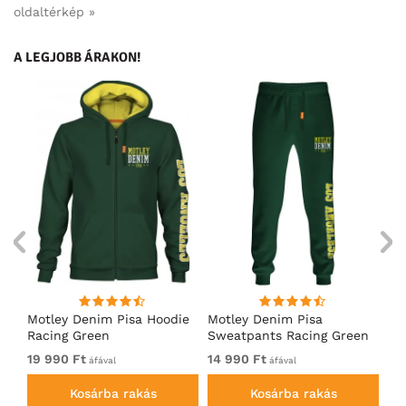
oldaltérkép »
A LEGJOBB ÁRAKON!
ó
Motley Denim Pisa Hoodie
Motley Denim Pisa
Mo
Racing Green
Sweatpants Racing Green
Ho
19 990 Ft
14 990 Ft
19
áfával
áfával
Kosárba rakás
Kosárba rakás