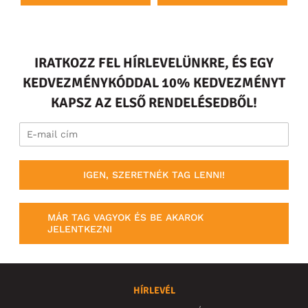
IRATKOZZ FEL HÍRLEVELÜNKRE, ÉS EGY
KEDVEZMÉNYKÓDDAL 10% KEDVEZMÉNYT
KAPSZ AZ ELSŐ RENDELÉSEDBŐL!
IGEN, SZERETNÉK TAG LENNI!
MÁR TAG VAGYOK ÉS BE AKAROK
JELENTKEZNI
HÍRLEVÉL