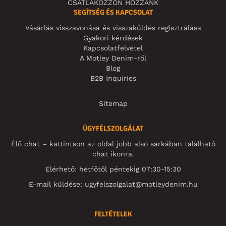
CSATLAKOZZON HOZZÁNK
SEGÍTSÉG ÉS KAPCSOLAT
Vásárlás visszavonása és visszaküldés regisztrálása
Gyakori kérdések
Kapcsolatfelvétel
A Motley Denim-ről
Blog
B2B Inquiries
Sitemap
ÜGYFÉLSZOLGÁLAT
Élő chat – kattintson az oldal jobb alsó sarkában található
chat ikonra.
Elérhető: hétfőtől péntekig 07:30-15:30
E-mail küldése:
ugyfelszolgalat@motleydenim.hu
FELTÉTELEK