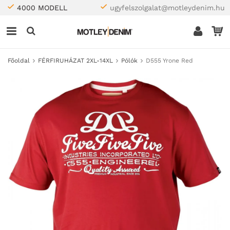
4000 MODELL
ugyfelszolgalat@motleydenim.hu
Főoldal
FÉRFIRUHÁZAT 2XL-14XL
Pólók
D555 Yrone Red