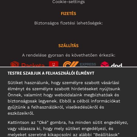
Cookie-settings
FIZETÉS
Biztonságos fizetési lehetőségek:
SZÁLLÍTÁS
A rendelése gyorsan és követhetően érkezik:
TESTRE SZABJUK A FELHASZNÁLÓI ÉLMÉNYT
Sütiket használunk, hogy személyre szabott vásárlási
élményt és személyre szabott hirdetéseket nyújtsunk
KÖZÖSSÉGI MÉDIA
Önnek, valamint hogy weboldalaink megbízhatóak és
biztonságosak legyenek. Ebből a célból információkat
gyűjtünk a felhasználókról, viselkedésükről és
eszközeikről.
A CÉG CÍME
Kattintson az "Oké" gombra, ha minden sütit engedélyez,
Motley Denim Europe OÜ
vagy válassza ki, hogy mely sütiket engedélyezi, és
Narva mnt 5, EE-10117 Tallinn
melyeket szeretné kikapcsolni az alábbi "Beállítások"
Reg: 12356245