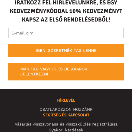
IRATKOZZ FEL HÍRLEVELÜNKRE, ÉS EGY
KEDVEZMÉNYKÓDDAL 10% KEDVEZMÉNYT
KAPSZ AZ ELSŐ RENDELÉSEDBŐL!
IGEN, SZERETNÉK TAG LENNI!
MÁR TAG VAGYOK ÉS BE AKAROK
JELENTKEZNI
HÍRLEVÉL
CSATLAKOZZON HOZZÁNK
SEGÍTSÉG ÉS KAPCSOLAT
Vásárlás visszavonása és visszaküldés regisztrálása
Gyakori kérdések