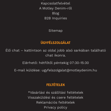
Kapcsolatfelvétel
A Motley Denim-ről
Blog
B2B Inquiries
Sitemap
ÜGYFÉLSZOLGÁLAT
Élő chat – kattintson az oldal jobb alsó sarkában található
chat ikonra.
Elérhető: hétfőtől péntekig 07:30-15:30
E-mail küldése:
ugyfelszolgalat@motleydenim.hu
FELTÉTELEK
*Vásárlási és szállítási feltételek
Visszaküldési és csere feltételek
Reklamációs feltételek
Privacy policy