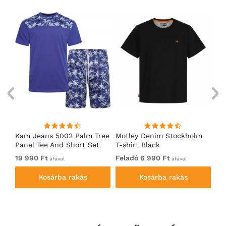
Kam Jeans 5002 Palm Tree
Motley Denim Stockholm
Mo
Panel Tee And Short Set
T-shirt Black
Sh
Electric Blue
Bl
19 990 Ft
Feladó 6 990 Ft
Fe
áfával
áfával
Kosárba rakás
Kosárba rakás