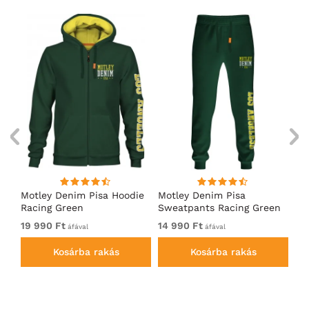
ó
Motley Denim Pisa Hoodie
Motley Denim Pisa
Mo
Racing Green
Sweatpants Racing Green
Ho
19 990 Ft
14 990 Ft
19
áfával
áfával
Kosárba rakás
Kosárba rakás