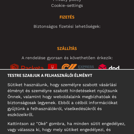
Cookie-settings
FIZETÉS
Biztonságos fizetési lehetőségek:
SZÁLLÍTÁS
A rendelése gyorsan és követhetően érkezik:
TESTRE SZABJUK A FELHASZNÁLÓI ÉLMÉNYT
Sütiket használunk, hogy személyre szabott vásárlási
élményt és személyre szabott hirdetéseket nyújtsunk
KÖZÖSSÉGI MÉDIA
Önnek, valamint hogy weboldalaink megbízhatóak és
biztonságosak legyenek. Ebből a célból információkat
gyűjtünk a felhasználókról, viselkedésükről és
eszközeikről.
A CÉG CÍME
Kattintson az "Oké" gombra, ha minden sütit engedélyez,
Motley Denim Europe OÜ
vagy válassza ki, hogy mely sütiket engedélyezi, és
Narva mnt 5, EE-10117 Tallinn