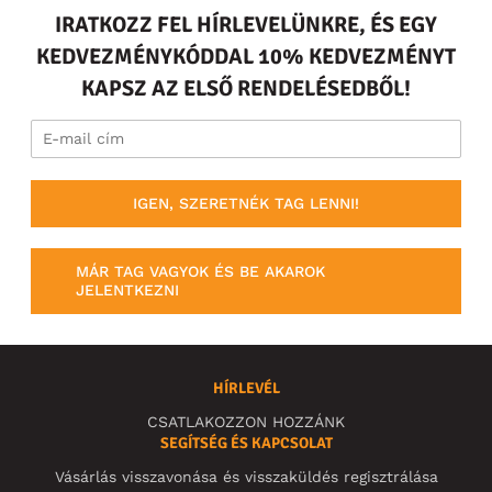
IRATKOZZ FEL HÍRLEVELÜNKRE, ÉS EGY
KEDVEZMÉNYKÓDDAL 10% KEDVEZMÉNYT
KAPSZ AZ ELSŐ RENDELÉSEDBŐL!
IGEN, SZERETNÉK TAG LENNI!
MÁR TAG VAGYOK ÉS BE AKAROK
JELENTKEZNI
HÍRLEVÉL
CSATLAKOZZON HOZZÁNK
SEGÍTSÉG ÉS KAPCSOLAT
Vásárlás visszavonása és visszaküldés regisztrálása