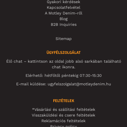
Gyakori kérdések
Kapcsolatfelvétel
A Motley Denim-ről
Blog
B2B Inquiries
Sitemap
ÜGYFÉLSZOLGÁLAT
Élő chat – kattintson az oldal jobb alsó sarkában található
chat ikonra.
Elérhető: hétfőtől péntekig 07:30-15:30
E-mail küldése:
ugyfelszolgalat@motleydenim.hu
FELTÉTELEK
*Vásárlási és szállítási feltételek
Visszaküldési és csere feltételek
Reklamációs feltételek
Privacy policy